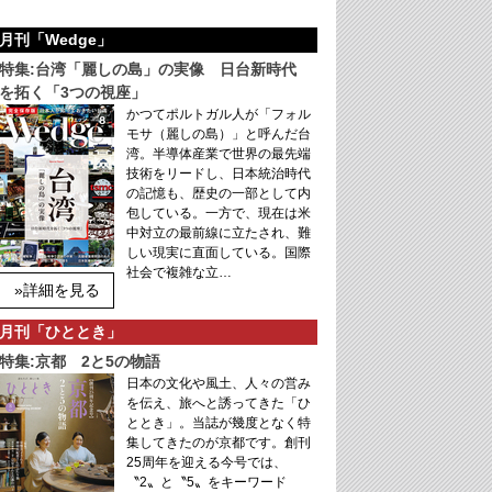
月刊「Wedge」
特集:台湾「麗しの島」の実像 日台新時代
を拓く「3つの視座」
かつてポルトガル人が「フォル
モサ（麗しの島）」と呼んだ台
湾。半導体産業で世界の最先端
技術をリードし、日本統治時代
の記憶も、歴史の一部として内
包している。一方で、現在は米
中対立の最前線に立たされ、難
しい現実に直面している。国際
社会で複雑な立…
»詳細を見る
月刊「ひととき」
特集:京都 2と5の物語
日本の文化や風土、人々の営み
を伝え、旅へと誘ってきた「ひ
ととき」。当誌が幾度となく特
集してきたのが京都です。創刊
25周年を迎える今号では、
〝2〟と〝5〟をキーワード