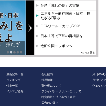
台湾「麗しの島」の実像
エネルギー依存国家・日本 持
たざる｢弱み…
FIFAワールドカップ2026
日本主導で平和の再構築を
本 持たざ
造船立国ニッポンへ
»もっと見る
最新記事一覧
会社案内
月刊Wedg
ランキング
採用情報
月刊ひと
特集一覧
著作権について
ウェッジ
メルマガ登録
プライバシーポリシーについて
特定商取引法に基づく表示
広告のご案内