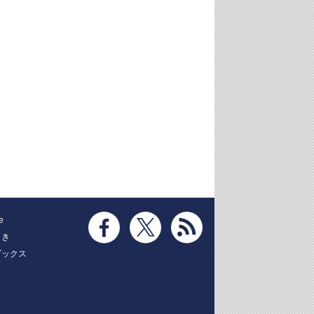
e
とき
ブックス