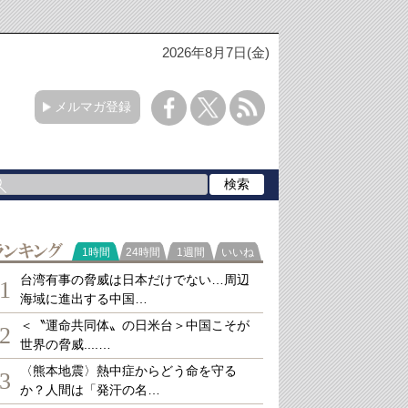
2026年8月7日(金)
メルマガ登録
ランキング
1時間
24時間
1週間
いいね
台湾有事の脅威は日本だけでない…周辺
1
海域に進出する中国…
＜〝運命共同体〟の日米台＞中国こそが
2
世界の脅威....…
〈熊本地震〉熱中症からどう命を守る
3
か？人間は「発汗の名…