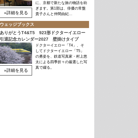
に、京都で新たな旅の物語を紡
ぎます。第1部は、俳優の常盤
»詳細を見る
貴子さんと仲間由紀…
ウェッジブックス
ありがとうT4&T5 923形ドクターイエロー
引退記念カレンダー2027 壁掛けタイプ
ドクターイエロー「T4」、そ
してドクターイエロー「T5」
の勇姿を、鉄道写真家・村上悠
太による四季折々の厳選した写
真で綴る。
»詳細を見る