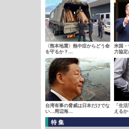
〈熊本地震〉熱中症からどう命
米国・
を守るか？…
力協定
台湾有事の脅威は日本だけでな
「生活
い…周辺海…
えるか
特集