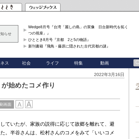
Wedge8月号『台湾「麗しの島」の実像 日台新時代を拓く「3
つの視座」』
お知らせ
ひととき8月号『京都 2と5の物語』
新刊書籍『飛鳥・藤原に隠された古代宮都の謎』
ジネス
社会
ライフ
特集
動画
2022年3月16日
」が始めたコメ作り
刷画面
していたが、家族の説得に応じて故郷を離れて、避
きた。半谷さんは、松村さんのコメをみて「いいコメ