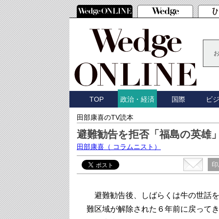
TOP
国際
ビ
政治・経済
田部康喜のTV読本
避難勧告を拒否「福島の英雄
田部康喜
（ コラムニスト）
印
避難勧告後、しばらくは牛の世話を
難区域が解除された６年前に戻って