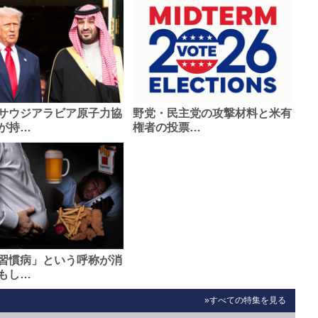
サウジアラビア原子力協
野党・民主党の攻撃材料と米有
が持…
権者の投票…
習慣病」という呼称が消
もし…
»すべての特集を見る