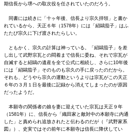
期信長から堺への取次役を任されていたのだろう。
同書には続きに「十ヶ年後、信長より宗久拝領」と書か
れているから、天正６年（1578年）には「紹鷗茄子」はふ
たたび宗久に下げ渡されたらしい。
ともかく、宗久の計算は神っている。「紹鷗茄子」を差
し出して武野宗瓦との悶着まで信長に委ね、それで宗瓦が
自滅すると紹鷗の遺産を全て公式に相続し、さらに10年後
には「紹鷗茄子」そのものも宗久の手に戻ったのだから。
それも、どうやら宗久の運動というよりは宗瓦がこの天正
６年の３月１日を最後に記録から消えてしまったのが原因
だったようだ。
本願寺の関係者の娘を妻に迎えていた宗瓦は天正９年
（1581年）に、信長から「織田家と敵対中の本願寺に内通
した」と責められ追放されたと伝わるのだが（『武野家系
図』）、史実ではその前年に本願寺は信長に降伏してい