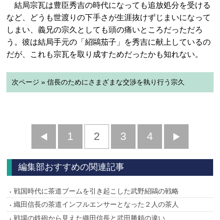
結局宗瓦は豊臣秀吉の時代になっても追放処分を受ける
など、どうも世渡りの下手さが生涯抜けずじまいになって
しまい、義兄の宗久としても頭の痛いところだっただろ
う。彼は結局手元の「紹鷗茄子」を秀吉に献上しているの
だが、これも宗瓦を取り成すためだったかも知れない。
次ページ » 信長のためにさまざまな交渉を執り行う宗久
前
1
2
3
4
次
へ
へ
編集部おすすめの関連記事
戦国時代に茶道ブームを引き起こした武野紹鷗の戦略
織田信長の茶道インフルエンサーとなった２人の茶人
戦場の鉄砲から見えた織田信長と武田勝頼の違い