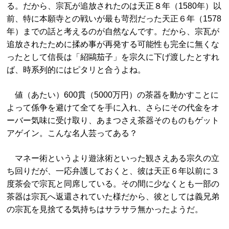
る。だから、宗瓦が追放されたのは天正８年（1580年）以
前、特に本願寺との戦いが最も苛烈だった天正６年（1578
年）までの話と考えるのが自然なんです。だから、宗瓦が
追放されたために揉め事が再発する可能性も完全に無くな
ったとして信長は「紹鷗茄子」を宗久に下げ渡したとすれ
ば、時系列的にはピタリと合うよね。
値（あたい）600貫（5000万円）の茶器を動かすことに
よって係争を避けて全てを手に入れ、さらにその代金をオ
ーバー気味に受け取り、あまつさえ茶器そのものもゲット
アゲイン。こんな名人芸ってある？
マネー術というより遊泳術といった観さえある宗久の立
ち回りだが、一応弁護しておくと、彼は天正６年以前に３
度茶会で宗瓦と同席している。その間に少なくとも一部の
茶器は宗瓦へ返還されていた様だから、彼としては義兄弟
の宗瓦を見捨てる気持ちはサラサラ無かったようだ。