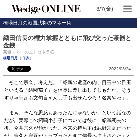
8/7(金)
橋場日月の戦国武将のマネー術
織田信長の権力掌握とともに飛び交った茶器と
金銭
茶道マネーのエトセトラ③
橋場日月
（ 作家）
2022/03/24
そこで宗久、考えた。「紹鷗の遺産の内、目玉中の目玉
といえる『紹鷗茄子』を信長に差し出してしもたれ。そう
すりゃ宗瓦も文句言えんし手も出せんやろ！名案やわ」。
まぁ、そんな思惑もあったんじゃないか、という話なの
だが。実際この紹鷗小茄子については後に「紹鷗死去の
後、今井宗久が預かった。本来の持ち主は武野宗瓦だった
が、宗久と宗瓦がトラブったときに信長へ進上された」と