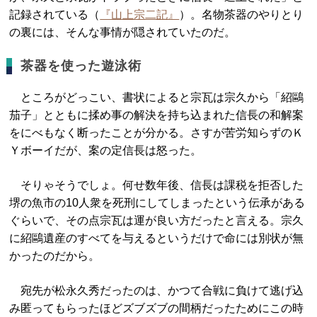
記録されている（
『山上宗二記』
）。名物茶器のやりとり
の裏には、そんな事情が隠されていたのだ。
茶器を使った遊泳術
ところがどっこい、書状によると宗瓦は宗久から「紹鷗
茄子」とともに揉め事の解決を持ち込まれた信長の和解案
をにべもなく断ったことが分かる。さすが苦労知らずのＫ
Ｙボーイだが、案の定信長は怒った。
そりゃそうでしょ。何せ数年後、信長は課税を拒否した
堺の魚市の10人衆を死刑にしてしまったという伝承がある
ぐらいで、その点宗瓦は運が良い方だったと言える。宗久
に紹鷗遺産のすべてを与えるというだけで命には別状が無
かったのだから。
宛先が松永久秀だったのは、かつて合戦に負けて逃げ込
み匿ってもらったほどズブズブの間柄だったためにこの時