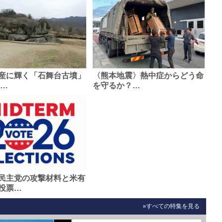
産に輝く「石舞台古墳」
〈熊本地震〉熱中症からどう命
0…
を守るか？…
民主党の攻撃材料と米有
投票…
»すべての特集を見る