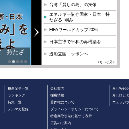
台湾「麗しの島」の実像
エネルギー依存国家・日本 持
たざる｢弱み…
FIFAワールドカップ2026
日本主導で平和の再構築を
造船立国ニッポンへ
»もっと見る
最新記事一覧
会社案内
月刊Wedg
ランキング
採用情報
月刊ひと
特集一覧
著作権について
ウェッジ
メルマガ登録
プライバシーポリシーについて
特定商取引法に基づく表示
広告のご案内