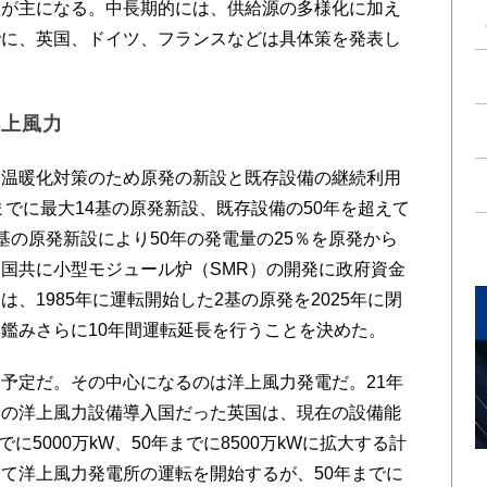
制が主になる。中長期的には、供給源の多様化に加え
でに、英国、ドイツ、フランスなどは具体策を発表し
洋上風力
温暖化対策のため原発の新設と既存設備の継続利用
までに最大14基の原発新設、既存設備の50年を超えて
基の原発新設により50年の発電量の25％を原発から
国共に小型モジュール炉（SMR）の開発に政府資金
、1985年に運転開始した2基の原発を2025年に閉
鑑みさらに10年間運転延長を行うことを決めた。
予定だ。その中心になるのは洋上風力発電だ。21年
一の洋上風力設備導入国だった英国は、現在の設備能
でに5000万kW、50年までに8500万kWに拡大する計
て洋上風力発電所の運転を開始するが、50年までに