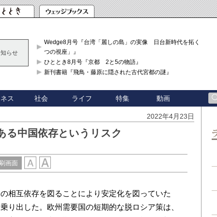
Wedge8月号『台湾「麗しの島」の実像 日台新時代を拓く「3
つの視座」』
お知らせ
ひととき8月号『京都 2と5の物語』
新刊書籍『飛鳥・藤原に隠された古代宮都の謎』
ジネス
社会
ライフ
特集
動画
2022年4月23日
ある中国依存というリスク
刷画面
の相互依存を図ることにより安定化を図っていた
に乗り出した。欧州需要国の短期的な脱ロシア策は、