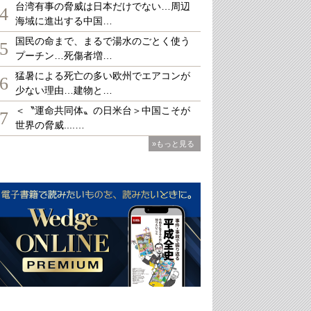
台湾有事の脅威は日本だけでない…周辺
4
海域に進出する中国…
国民の命まで、まるで湯水のごとく使う
5
プーチン…死傷者増…
猛暑による死亡の多い欧州でエアコンが
6
少ない理由…建物と…
＜〝運命共同体〟の日米台＞中国こそが
7
世界の脅威....…
»もっと見る