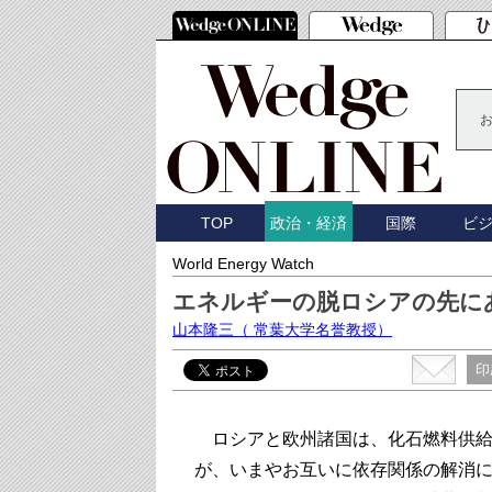
TOP
国際
ビ
政治・経済
World Energy Watch
エネルギーの脱ロシアの先に
山本隆三
（ 常葉大学名誉教授）
印
ロシアと欧州諸国は、化石燃料供給
が、いまやお互いに依存関係の解消