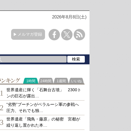
2026年8月8日(土)
メルマガ登録
ランキング
1時間
24時間
1週間
いいね
世界遺産に輝く「石舞台古墳」 2300ト
1
ンの巨石が露出…
“劣勢”プーチンがベラルーシ軍の参戦へ
2
圧力、それでも独…
世界遺産「飛鳥・藤原」の秘密 宮都が
3
繰り返し置かれた本…