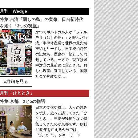
月刊「Wedge」
特集:台湾「麗しの島」の実像 日台新時代
を拓く「3つの視座」
かつてポルトガル人が「フォル
モサ（麗しの島）」と呼んだ台
湾。半導体産業で世界の最先端
技術をリードし、日本統治時代
の記憶も、歴史の一部として内
包している。一方で、現在は米
中対立の最前線に立たされ、難
しい現実に直面している。国際
社会で複雑な立…
»詳細を見る
月刊「ひととき」
特集:京都 2と5の物語
日本の文化や風土、人々の営み
を伝え、旅へと誘ってきた「ひ
ととき」。当誌が幾度となく特
集してきたのが京都です。創刊
25周年を迎える今号では、
〝2〟と〝5〟をキーワード