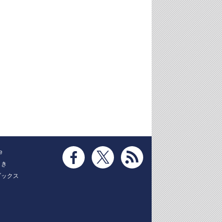
e
とき
ブックス