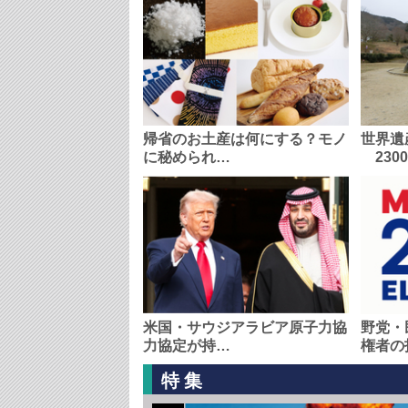
帰省のお土産は何にする？モノ
世界遺
に秘められ…
230
米国・サウジアラビア原子力協
野党・
力協定が持…
権者の
特集