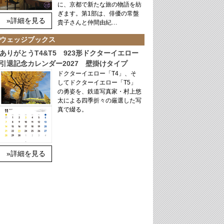
に、京都で新たな旅の物語を紡
ぎます。第1部は、俳優の常盤
»詳細を見る
貴子さんと仲間由紀…
ウェッジブックス
ありがとうT4&T5 923形ドクターイエロー
引退記念カレンダー2027 壁掛けタイプ
ドクターイエロー「T4」、そ
してドクターイエロー「T5」
の勇姿を、鉄道写真家・村上悠
太による四季折々の厳選した写
真で綴る。
»詳細を見る