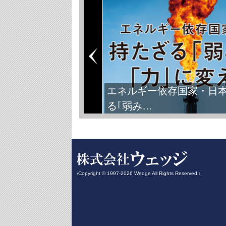
FIFAワールドカップ2026
‹Copyright © 1997-2026 Wedge All Rights Reserved.›