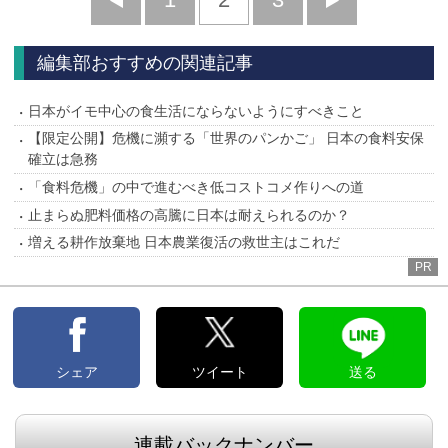
へ
へ
編集部おすすめの関連記事
日本がイモ中心の食生活にならないようにすべきこと
【限定公開】危機に瀕する「世界のパンかご」 日本の食料安保
確立は急務
「食料危機」の中で進むべき低コストコメ作りへの道
止まらぬ肥料価格の高騰に日本は耐えられるのか？
増える耕作放棄地 日本農業復活の救世主はこれだ
PR
シェア
ツイート
送る
連載バックナンバー