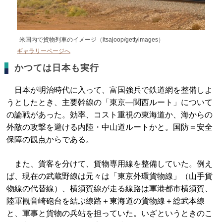
米国内で貨物列車のイメージ（itsajoop/gettyimages）
ギャラリーページへ
かつては日本も実行
日本が明治時代に入って、富国強兵で鉄道網を整備しよ
うとしたとき、主要幹線の「東京―関西ルート」について
の論戦があった。効率、コスト重視の東海道か、海からの
外敵の攻撃を避ける内陸・中山道ルートかと。国防＝安全
保障の観点からである。
また、貨客を分けて、貨物専用線を整備していた。例え
ば、現在の武蔵野線は元々は「東京外環貨物線」（山手貨
物線の代替線）、横須賀線が走る線路は軍港都市横須賀、
陸軍観音崎砲台を結ぶ線路＋東海道の貨物線＋総武本線
と、軍事と貨物の兵站を担っていた。いざというときのこ