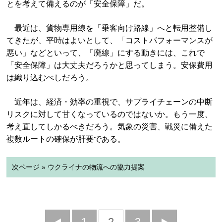
とを考えて備えるのが「安全保障」だ。
最近は、貨物専用線を「乗客向け路線」へと転用整備し
てきたが、平時はよいとして、「コストパフォーマンスが
悪い」などといって、「廃線」にする動きには、これで
「安全保障」は大丈夫だろうかと思ってしまう。安保費用
は織り込むべしだろう。
近年は、経済・効率の重視で、サプライチェーンの中断
リスクに対して甘くなっているのではないか。もう一度、
考え直してしかるべきだろう。気象の災害、戦災に備えた
複数ルートの確保が肝要である。
次ページ » ウクライナの物流への協力提案
前
1
2
3
次