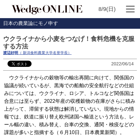
8/9(日)
日本の農業論にモノ申す
ウクライナから小麦をつなげ！食料危機を克服
する方法
渡辺好明
（ 新潟食料農業大学名誉学長）
2022/06/14
ウクライナからの穀物等の輸出再開に向けて、関係国の
協議が続いているが、黒海での船舶の安全航行などの仕組
みについては、ウクライナ、ロシア、トルコなど関係国は
合意には至らず、2022年産の収穫穀物の在庫がさらに積み
上がって、滞留する状態は解消していない。現地からの情
報では、鉄道に振り替え欧州諸国へ輸送という方法も、レ
ール幅の違い、積み替え、台車の交換、通関・検疫などの
課題が多いと指摘する（６月10日、日本農業新聞）。