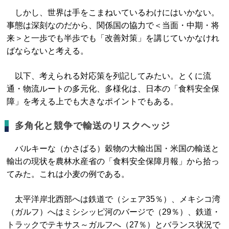
しかし、世界は手をこまねいているわけにはいかない。
事態は深刻なのだから、関係国の協力で＜当面・中期・将
来＞と一歩でも半歩でも「改善対策」を講じていかなけれ
ばならないと考える。
以下、考えられる対応策を列記してみたい。とくに流
通・物流ルートの多元化、多様化は、日本の「食料安全保
障」を考える上でも大きなポイントでもある。
多角化と競争で輸送のリスクヘッジ
バルキーな（かさばる）穀物の大輸出国・米国の輸送と
輸出の現状を農林水産省の「食料安全保障月報」から拾っ
てみた。これは小麦の例である。
太平洋岸北西部へは鉄道で（シェア35％）、メキシコ湾
（ガルフ）へはミシシッピ河のバージで（29％）、鉄道・
トラックでテキサス～ガルフへ（27％）とバランス状況で