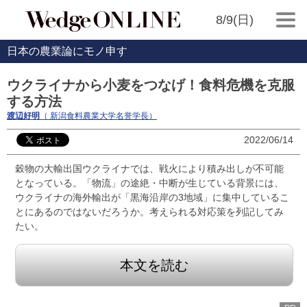
8/9(日)
日本の農業論にモノ申す
ウクライナから小麦をつなげ！食料危機を克服
する方法
渡辺好明
（ 新潟食料農業大学名誉学長）
2022/06/14
穀物の大輸出国ウクライナでは、戦火により積み出しが不可能
となっている。「物流」の途絶・中断が生じている背景には、
ウクライナの海外輸出が「黒海沿岸の3地域」に集中しているこ
とにあるのではないだろうか。考えられる対応策を列記してみ
たい。
本文を読む