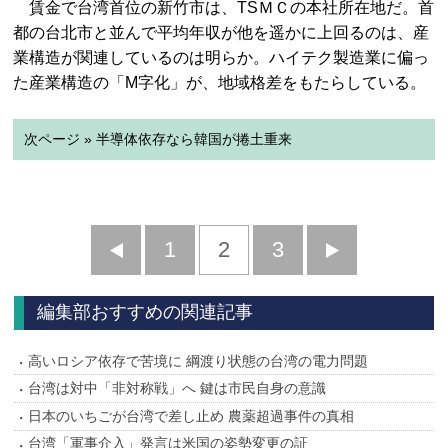
賃金で台湾首位の新竹市は、TSＭＣの本社所在地だ。首
都の台北市と並んで平均年収が他を遥かに上回るのは、産
業構造が関連しているのは明らか。ハイテク製造業に偏っ
た産業構造の「M字化」が、地域格差をもたらしている。
次ページ » 半導体依存なら韓国が捲土重来
前
1
2
3
次
へ
へ
編集部おすすめの関連記事
高いロシア依存で苦境に 綱渡り状態の台湾の電力問題
台湾は対中「非対称戦」へ 鍵は市民自身の意識
日本のいちごが台湾で差し止め 農薬超過事件の真相
台湾「軍事介入」発言は米国の姿勢変更の証