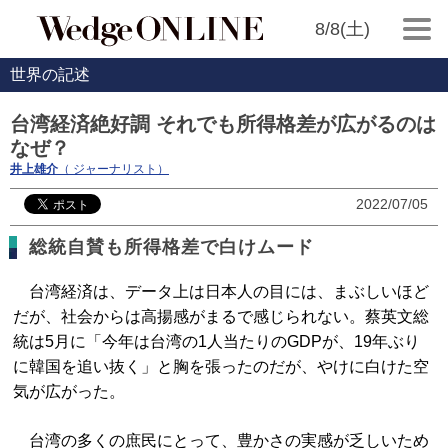
8/8(土)
世界の記述
台湾経済絶好調 それでも所得格差が広がるのは
なぜ？
井上雄介
（ ジャーナリスト）
2022/07/05
総統自賛も所得格差で白けムード
台湾経済は、データ上は日本人の目には、まぶしいほど
だが、社会からは高揚感がまるで感じられない。蔡英文総
統は5月に「今年は台湾の1人当たりのGDPが、19年ぶり
に韓国を追い抜く」と胸を張ったのだが、やけに白けた空
気が広がった。
台湾の多くの庶民にとって、豊かさの実感が乏しいため