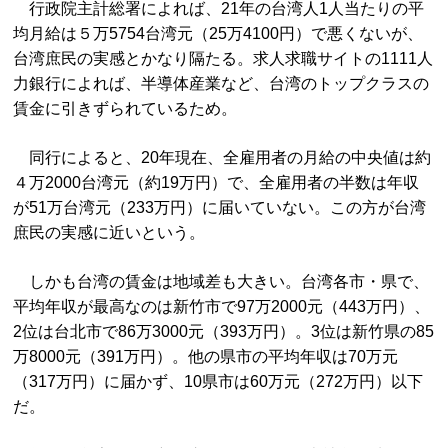
行政院主計総署によれば、21年の台湾人1人当たりの平
均月給は５万5754台湾元（25万4100円）で悪くないが、
台湾庶民の実感とかなり隔たる。求人求職サイトの1111人
力銀行によれば、半導体産業など、台湾のトップクラスの
賃金に引きずられているため。
同行によると、20年現在、全雇用者の月給の中央値は約
４万2000台湾元（約19万円）で、全雇用者の半数は年収
が51万台湾元（233万円）に届いていない。この方が台湾
庶民の実感に近いという。
しかも台湾の賃金は地域差も大きい。台湾各市・県で、
平均年収が最高なのは新竹市で97万2000元（443万円）、
2位は台北市で86万3000元（393万円）。3位は新竹県の85
万8000元（391万円）。他の県市の平均年収は70万元
（317万円）に届かず、10県市は60万元（272万円）以下
だ。