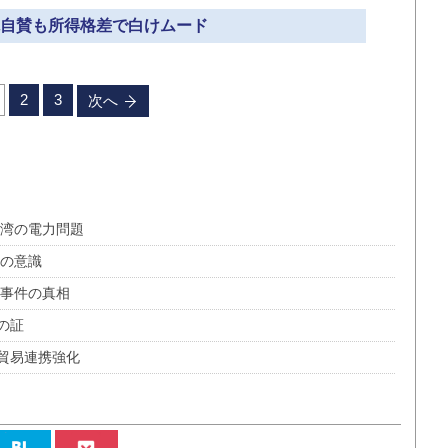
総統自賛も所得格差で白けムード
2
3
次へ
台湾の電力問題
身の意識
過事件の真相
の証
貿易連携強化