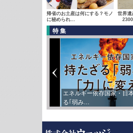
帰省のお土産は何にする？モノ
世界遺
に秘められ…
230
特集
エネルギー依存国家・日
る｢弱み…