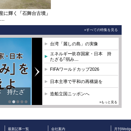
産に輝く「石舞台古墳」
0…
»すべての特集を見る
台湾「麗しの島」の実像
エネルギー依存国家・日本 持
たざる｢弱み…
FIFAワールドカップ2026
日本主導で平和の再構築を
本 持たざ
造船立国ニッポンへ
»もっと見る
最新記事一覧
会社案内
月刊Wedg