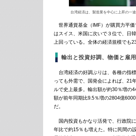
台湾経済は、製造業を中心に上昇の一途
世界通貨基金（IMF）が購買力平価
はスイス、米国に次いで３位で、日韓
上回っている。全体の経済規模でも2
輸出と投資好調、物価と雇
台湾経済の好調ぶりは、各種の指標
っても外需で、国発会によれば、21年の
ルで史上最多。輸出額が約30％増の44
額が前年同期比9.5％増の2804億600
だ。
国内投資もかなり活発で、行政院に
年比で約15％も増えた。特に民間の