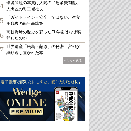
環境問題の本質は人間の〝超消費問題〟
4
大田区の町工場社長…
「ガイドライン＝安全」ではない、生食
5
用鶏肉の衛生基準策…
高校野球の歴史を彩ったPL学園はなぜ廃
6
部したのか
世界遺産「飛鳥・藤原」の秘密 宮都が
7
繰り返し置かれた本…
»もっと見る