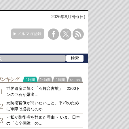
2026年8月9日(日)
メルマガ登録
ランキング
1時間
24時間
1週間
いいね
世界遺産に輝く「石舞台古墳」 2300ト
1
ンの巨石が露出…
元防衛官僚が問いたいこと、平和のため
2
に軍隊は必要なのか…
＜私が防衛省を辞めた理由＞ いま、日本
3
の「安全保障」の…