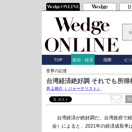
TOP
国際
ビ
政治・経済
世界の記述
台湾経済絶好調 それでも所
井上雄介
（ ジャーナリスト）
印
台湾経済が絶好調だ。台湾政府で経
会）によると、2021年の経済成長率