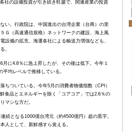
手各社の設備投資が引き続き旺盛で、関連産業の投資
ない。行政院は、中国進出の台湾企業（台商）の里
る５Ｇ（高速通信規格）ネットワークの建設、海上風
発電設備の拡充、海運各社による輸送力増強なども、
いる。
月に4.8％に急上昇したが、その後は低下。今年１
年間の平均レベルで推移している。
ちついている。今年5月の消費者物価指数（CPI）
生鮮食品とエネルギーを除く「コアコア」では2.6％の
なりマシな方だ。
続となる1000億台湾元（約4500億円）超の黒字。
日本人として、新鮮感すら覚える。