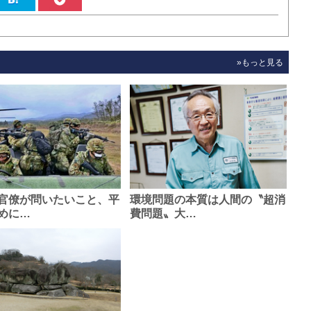
»もっと見る
官僚が問いたいこと、平
環境問題の本質は人間の〝超消
めに…
費問題〟大…