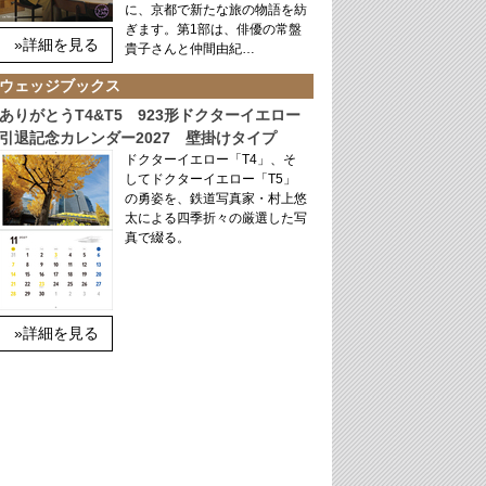
に、京都で新たな旅の物語を紡
ぎます。第1部は、俳優の常盤
»詳細を見る
貴子さんと仲間由紀…
ウェッジブックス
ありがとうT4&T5 923形ドクターイエロー
引退記念カレンダー2027 壁掛けタイプ
ドクターイエロー「T4」、そ
してドクターイエロー「T5」
の勇姿を、鉄道写真家・村上悠
太による四季折々の厳選した写
真で綴る。
»詳細を見る