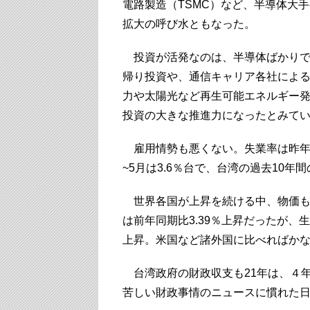
電路製造（TSMC）など、半導体大
拡大の呼び水ともなった。
投資が活発なのは、半導体ばかりで
帰り投資や、通信キャリア各社によ
力や太陽光など再生可能エネルギー
投資の大きな推進力になったとみて
雇用情勢も悪くない。失業率は昨年6
~5月は3.6％台で、台湾の過去10
世界各国が上昇を続ける中、物価も落
は前年同期比3.39％上昇だったが、
上昇。米国など諸外国に比べればか
台湾政府の財政収支も21年は、４年連
苦しい財政事情のニュースに慣れた