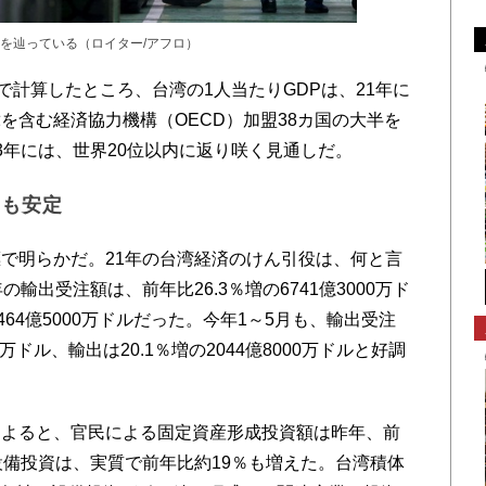
を辿っている（ロイター/アフロ）
で計算したところ、台湾の1人当たりGDPは、21年に
を含む経済協力機構（OECD）加盟38カ国の大半を
3年には、世界20位以内に返り咲く見通しだ。
用も安定
で明らかだ。21年の台湾経済のけん引役は、何と言
輸出受注額は、前年比26.3％増の6741億3000万ド
64億5000万ドルだった。今年1～5月も、輸出受注
0万ドル、輸出は20.1％増の2044億8000万ドルと好調
よると、官民による固定資産形成投資額は昨年、前
設備投資は、実質で前年比約19％も増えた。台湾積体