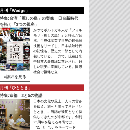
月刊「Wedge」
特集:台湾「麗しの島」の実像 日台新時代
を拓く「3つの視座」
かつてポルトガル人が「フォル
モサ（麗しの島）」と呼んだ台
湾。半導体産業で世界の最先端
技術をリードし、日本統治時代
の記憶も、歴史の一部として内
包している。一方で、現在は米
中対立の最前線に立たされ、難
しい現実に直面している。国際
社会で複雑な立…
»詳細を見る
月刊「ひととき」
特集:京都 2と5の物語
日本の文化や風土、人々の営み
を伝え、旅へと誘ってきた「ひ
ととき」。当誌が幾度となく特
集してきたのが京都です。創刊
25周年を迎える今号では、
〝2〟と〝5〟をキーワード