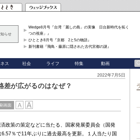
Wedge8月号『台湾「麗しの島」の実像 日台新時代を拓く「3
つの視座」』
お知らせ
ひととき8月号『京都 2と5の物語』
新刊書籍『飛鳥・藤原に隠された古代宮都の謎』
ジネス
社会
ライフ
特集
動画
2022年7月5日
得格差が広がるのはなぜ？
刷画面
済政策の策定などに当たる、国家発展委員会（国発
は6.57％で11年ぶりに過去最高を更新。１人当たり国