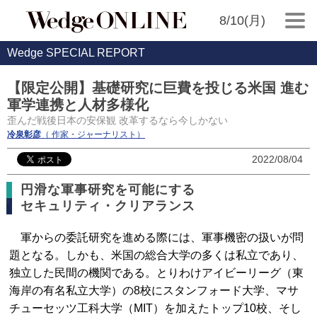
8/10(月)
Wedge SPECIAL REPORT
【限定公開】基礎研究に巨費を投じる米国 進む
軍学連携と人材多様化
歪んだ戦後日本の安保観 改革するなら今しかない
冷泉彰彦
（ 作家・ジャーナリスト）
2022/08/04
円滑な軍事研究を可能にする
セキュリティ・クリアランス
軍からの委託研究を進める際には、軍事機密の扱いが問
題となる。しかも、米国の総合大学の多くは私立であり、
独立した民間の機関である。とりわけアイビーリーグ（東
海岸の有名私立大学）の8校にスタンフォード大学、マサ
チューセッツ工科大学（MIT）を加えたトップ10校、そし