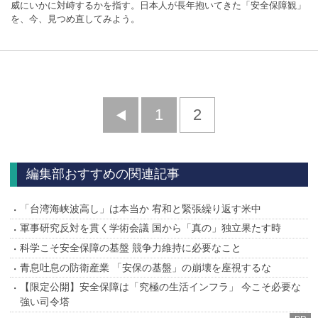
威にいかに対峙するかを指す。日本人が長年抱いてきた「安全保障観」
を、今、見つめ直してみよう。
前
1
2
へ
編集部おすすめの関連記事
「台湾海峡波高し」は本当か 宥和と緊張繰り返す米中
軍事研究反対を貫く学術会議 国から「真の」独立果たす時
科学こそ安全保障の基盤 競争力維持に必要なこと
青息吐息の防衛産業 「安保の基盤」の崩壊を座視するな
【限定公開】安全保障は「究極の生活インフラ」 今こそ必要な
強い司令塔