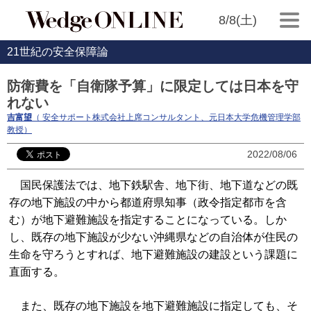
8/8(土)
21世紀の安全保障論
防衛費を「自衛隊予算」に限定しては日本を守
れない
吉富望
（ 安全サポート株式会社上席コンサルタント、元日本大学危機管理学部
教授）
2022/08/06
国民保護法では、地下鉄駅舎、地下街、地下道などの既
存の地下施設の中から都道府県知事（政令指定都市を含
む）が地下避難施設を指定することになっている。しか
し、既存の地下施設が少ない沖縄県などの自治体が住民の
生命を守ろうとすれば、地下避難施設の建設という課題に
直面する。
また、既存の地下施設を地下避難施設に指定しても、そ