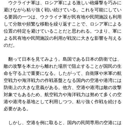
ウクライナ軍は、ロシア軍による激しい砲爆撃を巧みに
避けながら粘り強く戦い続けている。これを可能にしてい
る要因の一つは、ウクライナ軍が民有地や民間施設も利用
して分散や頻繁な移動を繰り返すことで、ロシア軍による
位置の特定を避けていることだと思われる。つまり、軍に
よる民有地や民間施設の利用が戦況に大きな影響を与える
のだ。
翻って日本を見てみよう。島国である日本の防衛では、
敵の攻撃を本土から離れた場所で阻止することが国民の生
命を守る上で重要になる。したがって、自衛隊や米軍の航
空戦力や海洋戦力の作戦基盤となる国内の空港や港湾には
防衛上の大きな意義がある。他方、空港や港湾は敵の攻撃
対象でもあるため、航空戦力や海洋戦力は努めて多くの空
港や港湾を基地として利用しつつ、粘り強く作戦を続ける
必要がある。
しかし、空港を例に取ると、国内の民間専用の空港には