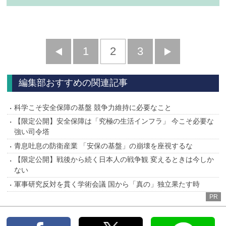
前
1
2
3
次
へ
へ
編集部おすすめの関連記事
科学こそ安全保障の基盤 競争力維持に必要なこと
【限定公開】安全保障は「究極の生活インフラ」 今こそ必要な
強い司令塔
青息吐息の防衛産業 「安保の基盤」の崩壊を座視するな
【限定公開】戦後から続く日本人の戦争観 変えるときは今しか
ない
軍事研究反対を貫く学術会議 国から「真の」独立果たす時
PR