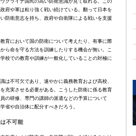
ウクライナ国民の高い防衛意識が見て取れる。この
、政府や軍は粘り強く戦い続けている。翻って日本を
高い防衛意志を持ち、政府や自衛隊による戦いを支援
教育において国の防衛について考えたり、有事に際
撃から命を守る方法を訓練したりする機会が無い。こ
る学校での教育や訓練が一般化していることの対極に
識は不可欠であり、速やかに義務教育および高校、
練を充実させる必要がある。こうした防衛に係る教育
職員の研修、専門の講師の派遣などの予算について
科学省や自治体に配分すべきだろう。
では不可能