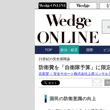
TOP
国際
ビ
政治・経済
21世紀の安全保障論
防衛費を「自衛隊予算」に限
吉富望
（ 安全サポート株式会社上席コンサル
印
国民の防衛意識の向上