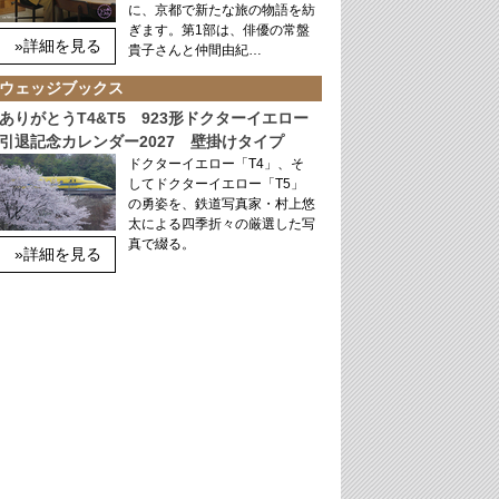
に、京都で新たな旅の物語を紡
ぎます。第1部は、俳優の常盤
»詳細を見る
貴子さんと仲間由紀…
ウェッジブックス
ありがとうT4&T5 923形ドクターイエロー
引退記念カレンダー2027 壁掛けタイプ
ドクターイエロー「T4」、そ
してドクターイエロー「T5」
の勇姿を、鉄道写真家・村上悠
太による四季折々の厳選した写
真で綴る。
»詳細を見る