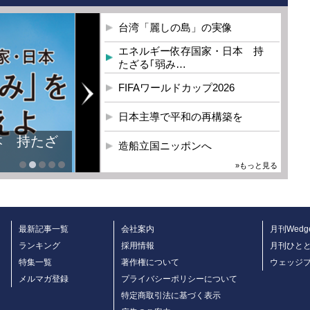
台湾「麗しの島」の実像
エネルギー依存国家・日本 持
たざる｢弱み…
FIFAワールドカップ2026
日本主導で平和の再構築を
造船立国ニッポンへ
»もっと見る
最新記事一覧
会社案内
月刊Wedg
ランキング
採用情報
月刊ひと
特集一覧
著作権について
ウェッジ
メルマガ登録
プライバシーポリシーについて
特定商取引法に基づく表示