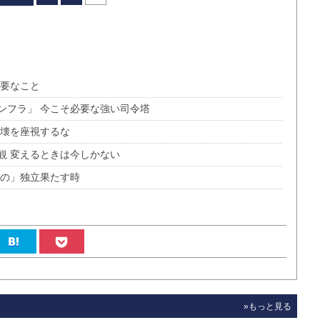
必要なこと
ンフラ」 今こそ必要な強い司令塔
崩壊を座視するな
観 変えるときは今しかない
真の」独立果たす時
»もっと見る