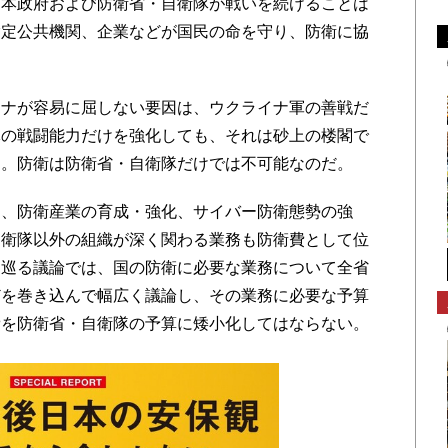
本政府および防衛省・自衛隊が戦いを続けることは
指定公共機関、企業などが国民の命を守り、防衛に協
ナが容易に屈しない要因は、ウクライナ軍の善戦だ
隊の戦闘能力だけを強化しても、それは砂上の楼閣で
う。防衛は防衛省・自衛隊だけでは不可能なのだ。
、防衛産業の育成・強化、サイバー防衛態勢の強
自衛隊以外の組織が深く関わる業務も防衛費として位
を巡る議論では、国の防衛に必要な業務について全省
どを巻き込んで幅広く議論し、その業務に必要な予算
費を防衛省・自衛隊の予算に矮小化してはならない。