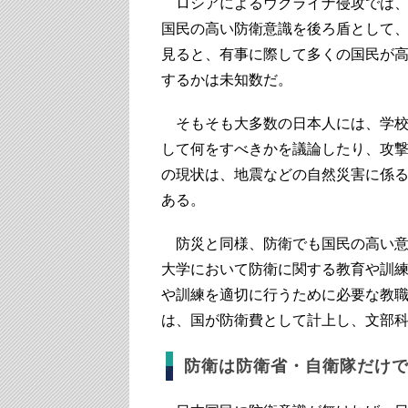
ロシアによるウクライナ侵攻では、
国民の高い防衛意識を後ろ盾として
見ると、有事に際して多くの国民が
するかは未知数だ。
そもそも大多数の日本人には、学校
して何をすべきかを議論したり、攻
の現状は、地震などの自然災害に係
ある。
防災と同様、防衛でも国民の高い意
大学において防衛に関する教育や訓
や訓練を適切に行うために必要な教
は、国が防衛費として計上し、文部
防衛は防衛省・自衛隊だけ