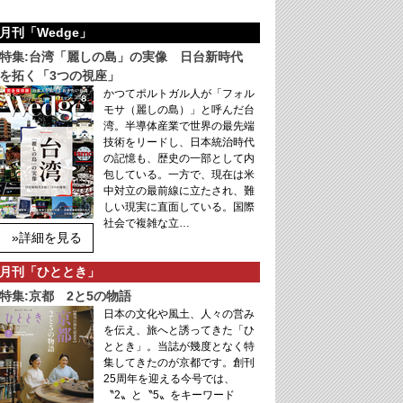
月刊「Wedge」
特集:台湾「麗しの島」の実像 日台新時代
を拓く「3つの視座」
かつてポルトガル人が「フォル
モサ（麗しの島）」と呼んだ台
湾。半導体産業で世界の最先端
技術をリードし、日本統治時代
の記憶も、歴史の一部として内
包している。一方で、現在は米
中対立の最前線に立たされ、難
しい現実に直面している。国際
社会で複雑な立…
»詳細を見る
月刊「ひととき」
特集:京都 2と5の物語
日本の文化や風土、人々の営み
を伝え、旅へと誘ってきた「ひ
ととき」。当誌が幾度となく特
集してきたのが京都です。創刊
25周年を迎える今号では、
〝2〟と〝5〟をキーワード