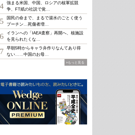
強まる米国、中国、ロシアの核軍拡競
4
争、FT紙の社説で覚…
国民の命まで、まるで湯水のごとく使う
5
プーチン…死傷者増…
イランへの「IAEA査察」再開へ、核施設
6
を見られたくな…
早朝5時からキャラ弁作りなんてあり得
7
ない……中国のお母…
»もっと見る