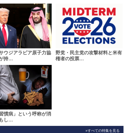
サウジアラビア原子力協
野党・民主党の攻撃材料と米有
が持…
権者の投票…
習慣病」という呼称が消
もし…
»すべての特集を見る