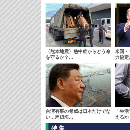
〈熊本地震〉熱中症からどう命
米国・
を守るか？…
力協定
台湾有事の脅威は日本だけでな
「生活
い…周辺海…
えるか
特集