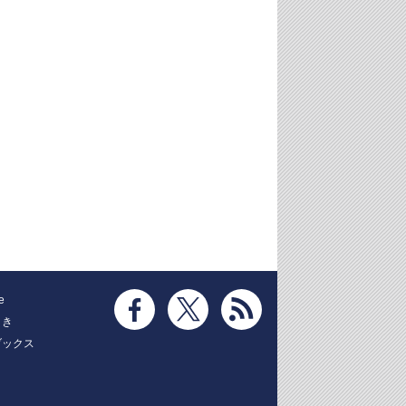
e
とき
ブックス