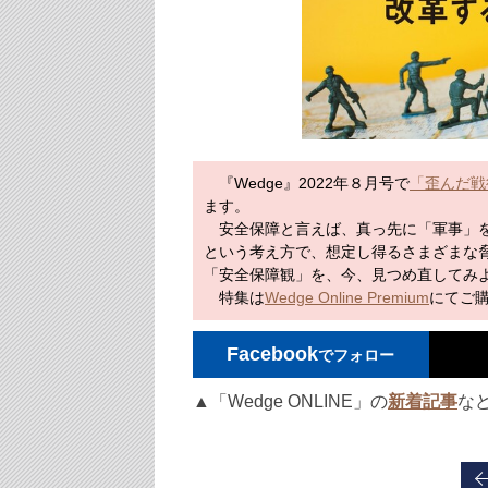
『Wedge』2022年８月号で
「歪んだ戦
ます。
安全保障と言えば、真っ先に「軍事」を
という考え方で、想定し得るさまざまな
「安全保障観」を、今、見つめ直してみ
特集は
Wedge Online Premium
にてご
Facebook
でフォロー
▲「Wedge ONLINE」の
新着記事
な