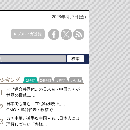
2026年8月7日(金)
メルマガ登録
ランキング
1時間
24時間
1週間
いいね
＜〝運命共同体〟の日米台＞中国こそが
1
世界の脅威....…
日本でも進む「在宅勤務廃止」、
2
GMO・熊谷代表の投稿で…
ガチ中華が苦手な中国人も…日本人には
3
理解しづらい「多様…