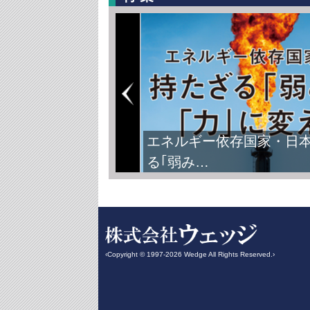
FIFAワールドカップ2026
‹Copyright © 1997-2026 Wedge All Rights Reserved.›