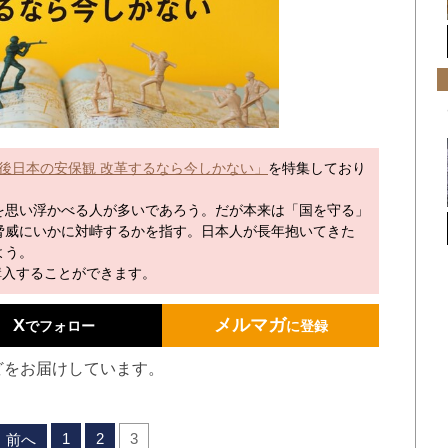
後日本の安保観 改革するなら今しかない」
を特集しており
思い浮かべる人が多いであろう。だが本来は「国を守る」
脅威にいかに対峙するかを指す。日本人が長年抱いてきた
よう。
購入することができます。
X
メルマガ
でフォロー
に登録
どをお届けしています。
1
2
3
前へ