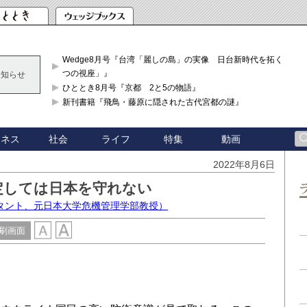
Wedge8月号『台湾「麗しの島」の実像 日台新時代を拓く「3
つの視座」』
お知らせ
ひととき8月号『京都 2と5の物語』
新刊書籍『飛鳥・藤原に隠された古代宮都の謎』
ジネス
社会
ライフ
特集
動画
2022年8月6日
定しては日本を守れない
タント、元日本大学危機管理学部教授）
刷画面