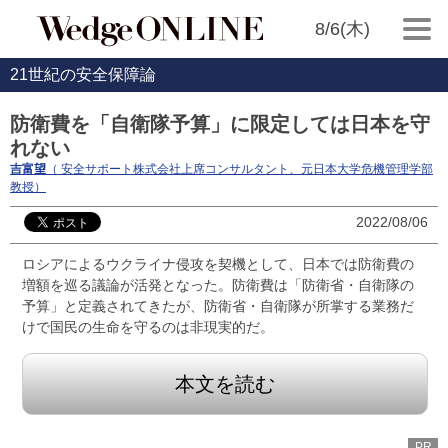
8/6(木)
21世紀の安全保障論
防衛費を「自衛隊予算」に限定しては日本を守
れない
吉富望
（ 安全サポート株式会社上席コンサルタント、元日本大学危機管理学部
教授）
2022/08/06
ロシアによるウクライナ侵攻を契機として、日本では防衛費の
増額を巡る議論が活発となった。防衛費は「防衛省・自衛隊の
予算」と定義されてきたが、防衛省・自衛隊が所掌する業務だ
けで国民の生命を守るのは非現実的だ。
本文を読む
PR