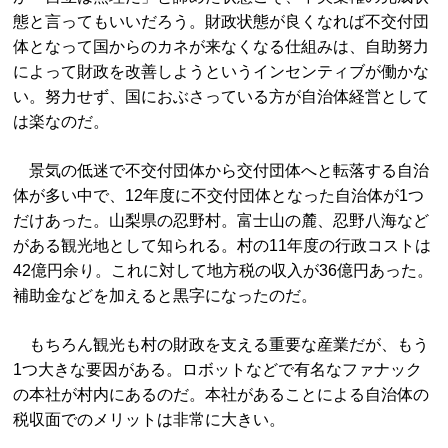
態と言ってもいいだろう。財政状態が良くなれば不交付団
体となって国からのカネが来なくなる仕組みは、自助努力
によって財政を改善しようというインセンティブが働かな
い。努力せず、国におぶさっている方が自治体経営として
は楽なのだ。
景気の低迷で不交付団体から交付団体へと転落する自治
体が多い中で、12年度に不交付団体となった自治体が1つ
だけあった。山梨県の忍野村。富士山の麓、忍野八海など
がある観光地として知られる。村の11年度の行政コストは
42億円余り。これに対して地方税の収入が36億円あった。
補助金などを加えると黒字になったのだ。
もちろん観光も村の財政を支える重要な産業だが、もう
1つ大きな要因がある。ロボットなどで有名なファナック
の本社が村内にあるのだ。本社があることによる自治体の
税収面でのメリットは非常に大きい。