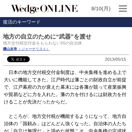
8/10(月)
復活のキーワード
地方の自立のために“武器”を渡せ
地方交付税交付金をもらわない55の自治体
磯山友幸
（ ジャーナリスト）
2013/05/15
日本の地方交付税交付金制度は、中央集権を進める上で
大いに機能してきた。江戸時代は藩ごとの財政自立が前提
で、江戸幕府の力が衰えた幕末には各藩が競って産業振興
や貿易などに力を入れた。藩の力を付けるには財政力を付
けることが先決だったからだ。
ところが、地方交付税が機能するようになって、地方自
治体の「国頼み」はどんどん強くなった。自治体の人たち
が「自立は無理だ」と諦めた状態こそ、中央集権の完成状