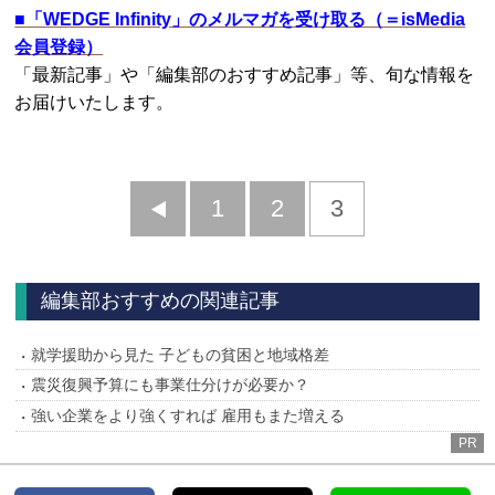
■
「WEDGE Infinity」のメルマガを受け取る（＝isMedia
会員登録）
「最新記事」や「編集部のおすすめ記事」等、旬な情報を
お届けいたします。
前
1
2
3
へ
編集部おすすめの関連記事
就学援助から見た 子どもの貧困と地域格差
震災復興予算にも事業仕分けが必要か？
強い企業をより強くすれば 雇用もまた増える
PR