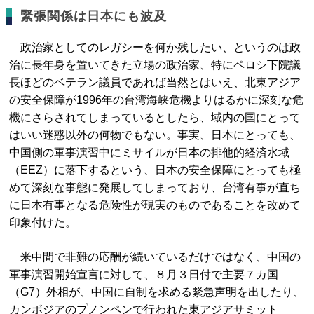
緊張関係は日本にも波及
政治家としてのレガシーを何か残したい、というのは政
治に長年身を置いてきた立場の政治家、特にペロシ下院議
長ほどのベテラン議員であれば当然とはいえ、北東アジア
の安全保障が1996年の台湾海峡危機よりはるかに深刻な危
機にさらされてしまっているとしたら、域内の国にとって
はいい迷惑以外の何物でもない。事実、日本にとっても、
中国側の軍事演習中にミサイルが日本の排他的経済水域
（EEZ）に落下するという、日本の安全保障にとっても極
めて深刻な事態に発展してしまっており、台湾有事が直ち
に日本有事となる危険性が現実のものであることを改めて
印象付けた。
米中間で非難の応酬が続いているだけではなく、中国の
軍事演習開始宣言に対して、８月３日付で主要７カ国
（G7）外相が、中国に自制を求める緊急声明を出したり、
カンボジアのプノンペンで行われた東アジアサミット