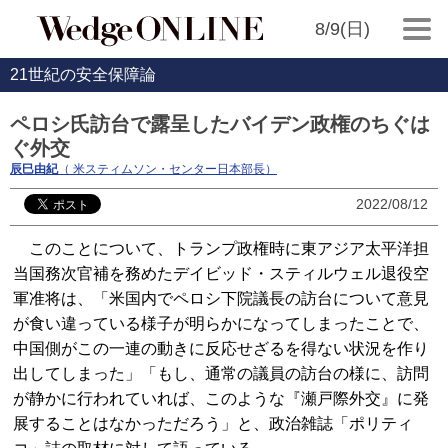
8/9(日)
21世紀の安全保障論
ペロシ氏訪台で露呈したバイデン政権のちぐは
ぐ外交
辰巳由紀
（ 米スティムソン・センター日本部長）
2022/08/12
このことについて、トランプ政権時に東アジア太平洋担
当国務次官補を務めたデイビッド・スティルウェル退役空
軍准将は、「米国内でペロシ下院議長の訪台について意見
が食い違っている様子が明らかになってしまったことで、
中国側がこの一連の動きに反応せざるを得ない状況を作り
出してしまった」「もし、通常の議員の訪台の様に、訪問
が静かに行われていれば、このような『瀬戸際外交』に発
展することはなかっただろう」と、政治雑誌「ポリティ