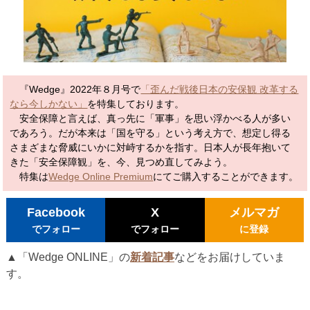
『Wedge』2022年８月号で
「歪んだ戦後日本の安保観 改革する
なら今しかない」
を特集しております。
安全保障と言えば、真っ先に「軍事」を思い浮かべる人が多い
であろう。だが本来は「国を守る」という考え方で、想定し得る
さまざまな脅威にいかに対峙するかを指す。日本人が長年抱いて
きた「安全保障観」を、今、見つめ直してみよう。
特集は
Wedge Online Premium
にてご購入することができます。
Facebook
X
メルマガ
でフォロー
でフォロー
に登録
▲「Wedge ONLINE」の
新着記事
などをお届けしていま
す。