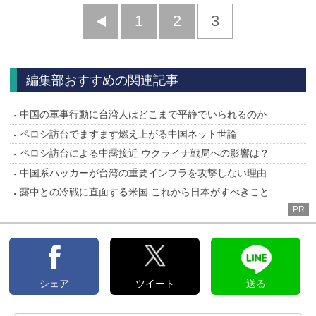
前
1
2
3
へ
編集部おすすめの関連記事
中国の軍事行動に台湾人はどこまで平静でいられるのか
ペロシ訪台でますます燃え上がる中国ネット世論
ペロシ訪台による中露接近 ウクライナ戦局への影響は？
中国系ハッカーが台湾の重要インフラを攻撃しない理由
露中との冷戦に直面する米国 これから日本がすべきこと
PR
シェア
ツイート
送る