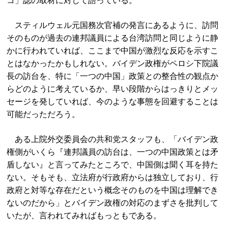
コ」誌の取材に対して語っている。
スティルウェル元国務次官補の発言にあるように、訪問
そのものが過去の連邦議員による台湾訪問と同じように静
かに行われていれば、ここまで中国が激烈な反応を示すこ
とはなかったかもしれない。バイデン政権がペロシ下院議
長の訪台を、特に「一つの中国」政策との整合性の観点か
らどのように考えているか、早い段階からはっきりとメッ
セージを発していれば、今のような事態を回避することは
可能だっただろう。
ある上院外交委員会の共和党スタッフも、「バイデン政
権側がいくら『連邦議員の訪台は、一つの中国政策とは矛
盾しない』と言ってみたところで、中国側は聞く耳を持た
ない。そもそも、立法府が行政府からは独立しており、行
政府と対等な存在だという概念そのものを中国は理解でき
ないのだから」とバイデン政権の対応のまずさを批判して
いたが、言われてみればもっともである。