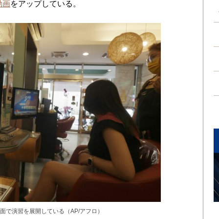
動画
をアップしている。
面で演習を展開している（AP/アフロ）