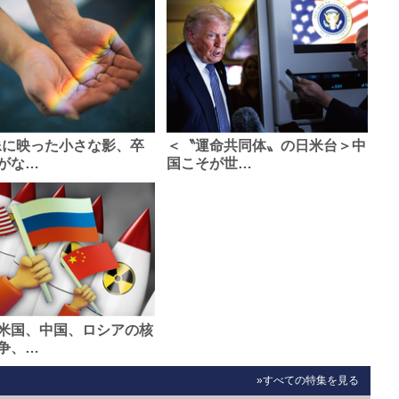
像に映った小さな影、卒
＜〝運命共同体〟の日米台＞中
がな…
国こそが世…
米国、中国、ロシアの核
争、…
»すべての特集を見る