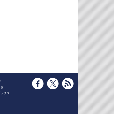
e
とき
ブックス