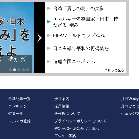
台湾「麗しの島」の実像
エネルギー依存国家・日本 持
たざる｢弱み…
FIFAワールドカップ2026
日本主導で平和の再構築を
造船立国ニッポンへ
»もっと見る
最新記事一覧
会社案内
月刊Wedg
ランキング
採用情報
月刊ひと
特集一覧
著作権について
ウェッジ
メルマガ登録
プライバシーポリシーについて
特定商取引法に基づく表示
広告のご案内