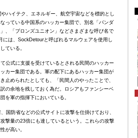
機関やハイテク、エネルギー、航空宇宙などを標的とし
行なっている中国系のハッカー集団で、別名「パンダ
ス」、「ブロンズユニオン」などさまざまな呼び名で
は、SockDetourと呼ばれるマルウェアを使用し
功している。
って公式に支援を受けているとされる民間のハッカー
ハッカー集団である。軍の配下にあるハッカー集団が
突き止められたとしても、「民間人のやったことで、
い訳の余地を残しておく為だ。ロシアもファンシーベ
集団を軍の指揮下においている。
省、国防省などの公式サイトに攻撃を仕掛けており、
攻撃量の23倍にも達しているという。これらの攻撃
能性が高い。