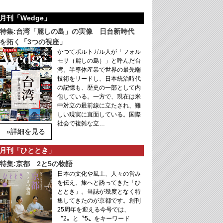
月刊「Wedge」
特集:台湾「麗しの島」の実像 日台新時代
を拓く「3つの視座」
かつてポルトガル人が「フォル
モサ（麗しの島）」と呼んだ台
湾。半導体産業で世界の最先端
技術をリードし、日本統治時代
の記憶も、歴史の一部として内
包している。一方で、現在は米
中対立の最前線に立たされ、難
しい現実に直面している。国際
社会で複雑な立…
»詳細を見る
月刊「ひととき」
特集:京都 2と5の物語
日本の文化や風土、人々の営み
を伝え、旅へと誘ってきた「ひ
ととき」。当誌が幾度となく特
集してきたのが京都です。創刊
25周年を迎える今号では、
〝2〟と〝5〟をキーワード