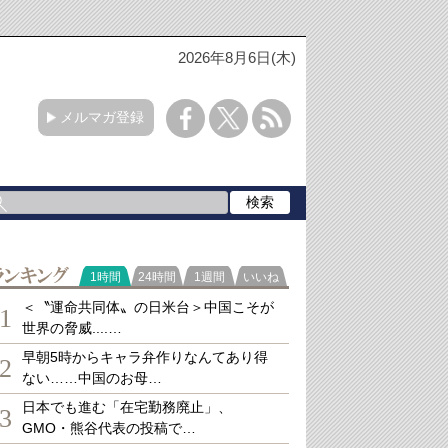
2026年8月6日(木)
メルマガ登録
ランキング
1時間
24時間
1週間
いいね
＜〝運命共同体〟の日米台＞中国こそが
1
世界の脅威....…
早朝5時からキャラ弁作りなんてあり得
2
ない……中国のお母…
日本でも進む「在宅勤務廃止」、
3
GMO・熊谷代表の投稿で…