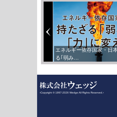
FIFAワールドカップ2026
‹Copyright © 1997-2026 Wedge All Rights Reserved.›