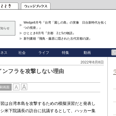
Wedge8月号『台湾「麗しの島」の実像 日台新時代を拓く「3
つの視座」』
お知らせ
ひととき8月号『京都 2と5の物語』
新刊書籍『飛鳥・藤原に隠された古代宮都の謎』
ジネス
社会
ライフ
特集
動画
2022年8月8日
インフラを攻撃しない理由
刷画面
習は台湾本島を攻撃するための模擬演習だと発表し
ロシ米下院議長の訪台に抗議するとして、ハッカー集