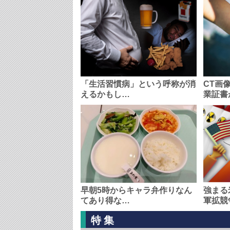
「生活習慣病」という呼称が消
CT画
えるかもし…
業証書
早朝5時からキャラ弁作りなん
強まる
てあり得な…
軍拡競
特集