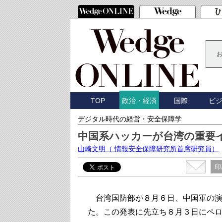
TOP
国際
ビ
政治・経済
デジタル時代の経営・安全保障学
中国系ハッカーが台湾の重要
山崎文明
（ 情報安全保障研究所首席研究員）
印
台湾国防部が８月６日、中国軍の演
た。この発表に先立ち８月３日にペ