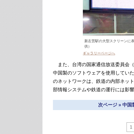
新左営駅の大型スクリーンに
供）
ギャラリーページへ
また、台湾の国家通信放送委員会（
中国製のソフトウェアを使用してい
のネットワークは、鉄道の内部ネッ
部情報システムや鉄道の運行には影
次ページ » 中
1