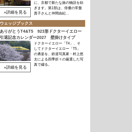
に、京都で新たな旅の物語を紡
ぎます。第1部は、俳優の常盤
»詳細を見る
貴子さんと仲間由紀…
ウェッジブックス
ありがとうT4&T5 923形ドクターイエロー
引退記念カレンダー2027 壁掛けタイプ
ドクターイエロー「T4」、そ
してドクターイエロー「T5」
の勇姿を、鉄道写真家・村上悠
太による四季折々の厳選した写
真で綴る。
»詳細を見る