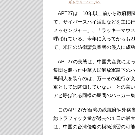
ギャラリーページへ
APT27は、10年以上前から政府
て、サイバースパイ活動などを主に
メッセンジャー」、「ラッキーマウ
呼ばれている。今年に入ってからも2月に
て、米国の防衛請負業者の侵入に成
APT27の実態は、中国共産党によ
集団を装った中華人民解放軍隷下の
民間人を装うのは、万一その犯行が
軍としては関知していない」との言
アと呼ばれる同様の民間のハッカー
このAPT27が台湾の総統府や外務
総トラフィック量が過去の１日の最大
は、中国の台湾侵略の模擬演習の可