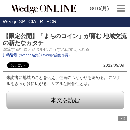
8/10(月)
Wedge SPECIAL REPORT
【限定公開】「まちのコイン」が育む 地域交流
の新たなカタチ
漂流する行政デジタル化 こうすれば変えられる
川崎隆司
（Wedge編集部 Wedge編集部員）
2022/09/09
来訪者に地域のことを伝え、住民のつながりを深める。デジタ
ルをきっかけに広がる、リアルな関係性とは。
本文を読む
PR