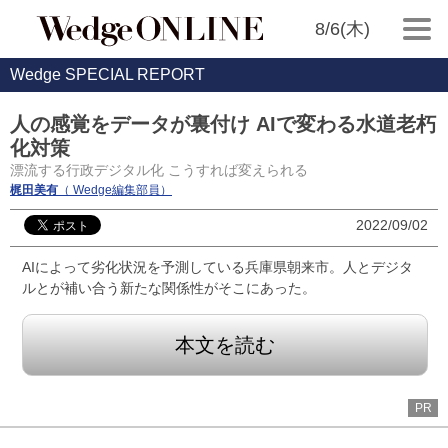
8/6(木)
Wedge SPECIAL REPORT
人の感覚をデータが裏付け AIで変わる水道老朽
化対策
漂流する行政デジタル化 こうすれば変えられる
梶田美有
（ Wedge編集部員）
2022/09/02
AIによって劣化状況を予測している兵庫県朝来市。人とデジタ
ルとが補い合う新たな関係性がそこにあった。
本文を読む
PR