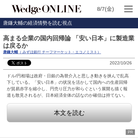
8/7(金)
唐鎌大輔の経済情勢を読む視点
高まる企業の国内回帰論 「安い日本」に製造業
は戻るか
唐鎌大輔
（ みずほ銀行 チーフマーケット・エコノミスト）
2022/10/26
ドル/円相場は政府・日銀の為替介入と思しき動きを挟んで乱高
下している。「安い日本」の状況を活かして国内への生産回帰
が貿易赤字を縮小し、円売り圧力が和らぐという展開も描く報
道も散見されるが、日本経済全体の話なのか確信は持てない。
本文を読む
PR