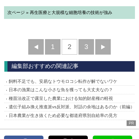
次ページ » 再生医療と大規模な細胞培養の技術が強み
前
1
2
3
次
へ
へ
編集部おすすめの関連記事
飼料不足でも、安易なトウモロコシ転作が解でないワケ
日本の漁業はこんな小さな魚を獲っても大丈夫なの？
種苗法改正で露呈した農業における知的財産権の軽視
遺伝子組み換え推進派vs反対派、対話の余地はあるのか（前編）
日本農業が生き抜くため必要な都道府県別自給率の見方
PR