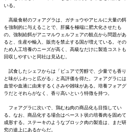
いる。
高級食材のフォアグラは、ガチョウやアヒルに大量の餌
を強制的に与えることで、肝臓を極端に肥大化させたも
の。強制給餌がアニマルウェルフェアの観点から問題があ
ると、生産や輸入、販売を禁止する国が増えている。その
ため人工培養のニーズが高く、高級なだけに製造コストも
回収しやすいと同社は見込む。
試食したシェフからは「ピュアで芳醇で、少量でも香り
と味がふわっと広がる」と高評価を得た。フォアグラには
血管や血液に由来するくさみや雑味がある。培養フォアグ
ラだとそれらがなく、香り高いという特徴を持つ。
フォアグラに次いで、鶏むね肉の商品化も目指してい
る。なお、商品化する場合はペースト状の培養肉を固めて
成形する。ステーキのようなブロック肉の製造は、まだ研
究の途上にあるからだ。