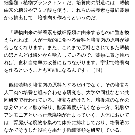
細藻類（植物プランクトン）だ。培養肉の製造には、穀物
由来の糖分やアミノ酸を使う。これらの栄養素を微細藻類
から抽出して、培養肉を作ろうというのだ。
「穀物由来の栄養素を微細藻類に由来するものに置き換
えられれば、人が一般的に食べる食料と培養肉の原料が競
合しなくなります。また、これまで原料とされてきた穀物
のほとんどは海外から輸入しているので、藻類に置き換わ
れば、食料自給率の改善にもつながります。宇宙で培養肉
を作るということも可能になるんです」（同）
微細藻類を培養肉の原料とするだけでなく、その培養を
人工肉の培養と組み合わせる研究も、大学や同社などの共
同研究で行われている。培養を続けると、培養液のなかの
糖分やアミノ酸が減り、酸素濃度が低くなる一方、乳酸や
アンモニアといった老廃物がたまっていく。人体において
は、腎臓が老廃物を集めて体外に排出しており、培養液の
なかでそうした役割を果たす微細藻類を研究している。