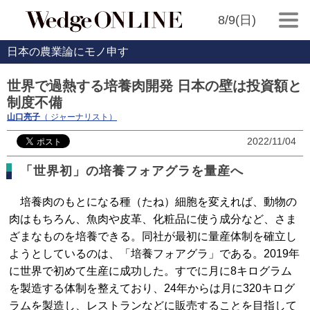
8/9(日)
日本の農業論にモノ申す
世界で過熱する培養肉開発 日本の壁は投資額と
制度不備
山口亮子
（ ジャーナリスト）
2022/11/04
「世界初」の培養フォアグラを量産へ
培養肉のもとになる種（たね）細胞を変えれば、動物の
肉はもちろん、魚肉や皮革、化粧品に使う成分など、さま
ざまなものを培養できる。同社が最初に量産体制を確立し
ようとしているのは、「培養フォアグラ」である。2019年
に世界で初めて生産に成功した。すでに月に8キログラム
を製造する体制を整えており、24年からは月に320キログ
ラムを製造し、レストランなどに販売することを目指して