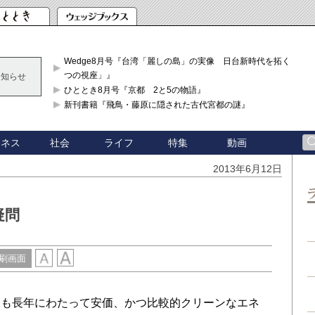
Wedge8月号『台湾「麗しの島」の実像 日台新時代を拓く「3
つの視座」』
お知らせ
ひととき8月号『京都 2と5の物語』
新刊書籍『飛鳥・藤原に隠された古代宮都の謎』
ジネス
社会
ライフ
特集
動画
2013年6月12日
疑問
刷画面
も長年にわたって安価、かつ比較的クリーンなエネ