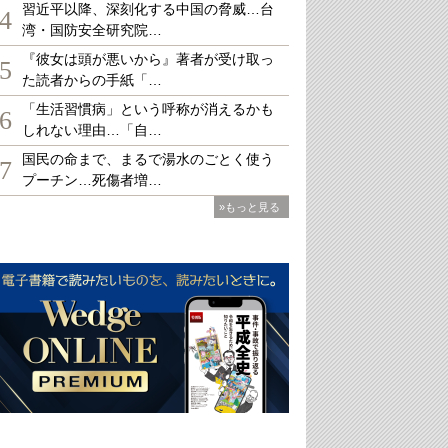
習近平以降、深刻化する中国の脅威…台
4
湾・国防安全研究院…
『彼女は頭が悪いから』著者が受け取っ
5
た読者からの手紙「…
「生活習慣病」という呼称が消えるかも
6
しれない理由…「自…
国民の命まで、まるで湯水のごとく使う
7
プーチン…死傷者増…
»もっと見る