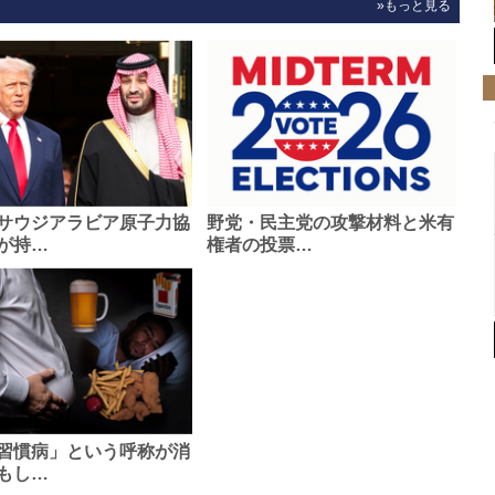
»もっと見る
サウジアラビア原子力協
野党・民主党の攻撃材料と米有
が持…
権者の投票…
習慣病」という呼称が消
もし…