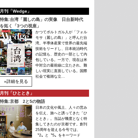
月刊「Wedge」
特集:台湾「麗しの島」の実像 日台新時代
を拓く「3つの視座」
かつてポルトガル人が「フォル
モサ（麗しの島）」と呼んだ台
湾。半導体産業で世界の最先端
技術をリードし、日本統治時代
の記憶も、歴史の一部として内
包している。一方で、現在は米
中対立の最前線に立たされ、難
しい現実に直面している。国際
社会で複雑な立…
»詳細を見る
月刊「ひととき」
特集:京都 2と5の物語
日本の文化や風土、人々の営み
を伝え、旅へと誘ってきた「ひ
ととき」。当誌が幾度となく特
集してきたのが京都です。創刊
25周年を迎える今号では、
〝2〟と〝5〟をキーワード