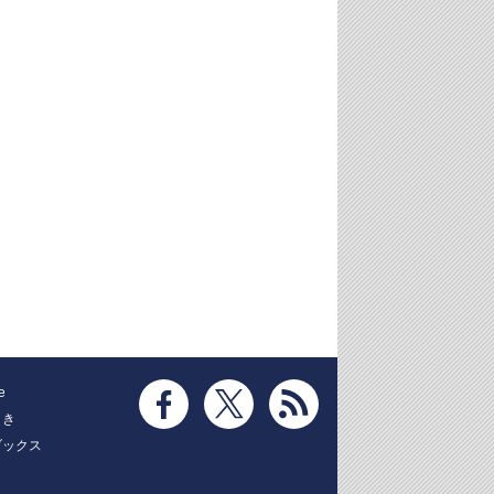
e
とき
ブックス