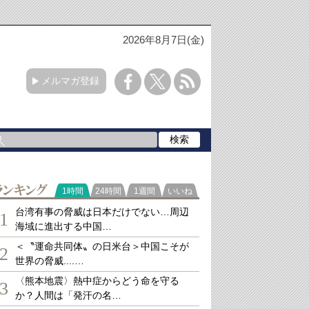
2026年8月7日(金)
メルマガ登録
ランキング
1時間
24時間
1週間
いいね
台湾有事の脅威は日本だけでない…周辺
1
海域に進出する中国…
＜〝運命共同体〟の日米台＞中国こそが
2
世界の脅威....…
〈熊本地震〉熱中症からどう命を守る
3
か？人間は「発汗の名…