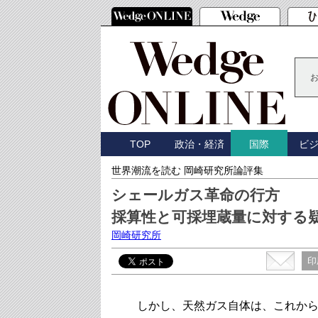
TOP
政治・経済
ビ
国際
世界潮流を読む 岡崎研究所論評集
シェールガス革命の行方
採算性と可採埋蔵量に対する
岡崎研究所
印
しかし、天然ガス自体は、これから