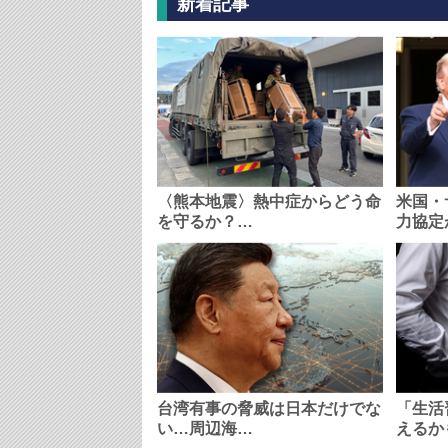
新着記事
〈熊本地震〉熱中症からどう命
米国・
を守るか？…
力協定
台湾有事の脅威は日本だけでな
「生活
い…周辺海…
えるか