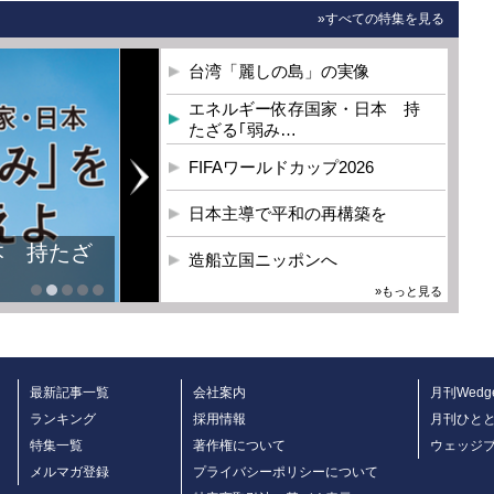
»すべての特集を見る
台湾「麗しの島」の実像
エネルギー依存国家・日本 持
たざる｢弱み…
FIFAワールドカップ2026
日本主導で平和の再構築を
本 持たざ
造船立国ニッポンへ
»もっと見る
最新記事一覧
会社案内
月刊Wedg
ランキング
採用情報
月刊ひと
特集一覧
著作権について
ウェッジ
メルマガ登録
プライバシーポリシーについて