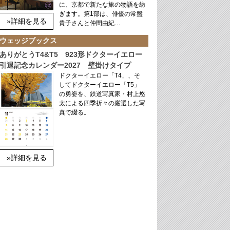
に、京都で新たな旅の物語を紡
ぎます。第1部は、俳優の常盤
»詳細を見る
貴子さんと仲間由紀…
ウェッジブックス
ありがとうT4&T5 923形ドクターイエロー
引退記念カレンダー2027 壁掛けタイプ
ドクターイエロー「T4」、そ
してドクターイエロー「T5」
の勇姿を、鉄道写真家・村上悠
太による四季折々の厳選した写
真で綴る。
»詳細を見る