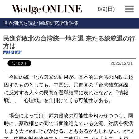
8/9(日)
世界潮流を読む 岡崎研究所論評集
民進党敗北の台湾統一地方選 来たる総統選の行
方は
岡崎研究所
2022/12/21
今回の統一地方選挙の結果が、基本的に台湾の内政に起
因するものとしても、中国は、民進党の「台湾独立路線」
に反対する人々の民意が選挙結果に表れたなどと「情報
戦」、「心理戦」を仕掛けてくる可能性がある。
場合によっては、武力侵攻の可能性を匂わせつつも、同
時に、蔡政権との間で当面途絶えている交流、対話を復活
しよう大々的に呼びかけることもあるかもしれない。かつ
て、中国が対台湾政策として使用していた「入島、入戸、