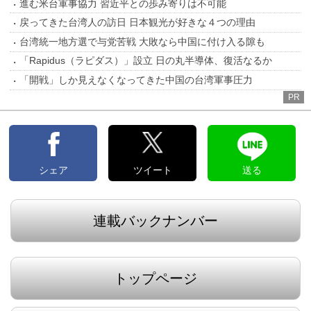
進む米台軍事協力 習近平との歩み寄りは不可能
戻ってきた台湾人の訪日 日本観光が好きな４つの理由
台湾統一地方選で与党苦戦 大敗なら中国に付け入る隙も
「Rapidus（ラピダス）」設立 日の丸半導体、復活なるか
「開戦」しか見えなくなってきた中国の台湾軍事圧力
PR
シェア
ツイート
送る
連載バックナンバー
トップページ