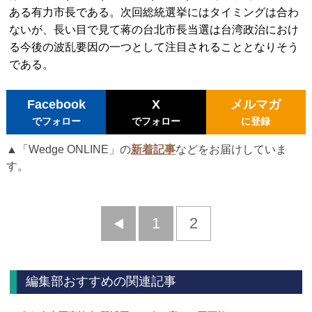
ある有力市長である。次回総統選挙にはタイミングは合わ
ないが、長い目で見て蒋の台北市長当選は台湾政治におけ
る今後の波乱要因の一つとして注目されることとなりそう
である。
Facebook
X
メルマガ
でフォロー
でフォロー
に登録
▲「Wedge ONLINE」の
新着記事
などをお届けしていま
す。
前
1
2
へ
編集部おすすめの関連記事