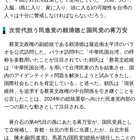
入脳」(島に入り、家に入り、頭に入る)の可能性を台湾の
人々は十分に警戒しなければならないだろう。
次世代担う民進党の頼清徳と国民党の蒋万安
蔡英文政権の副総統である頼清徳は最近南太平洋のパラ
オを公式訪問した。パラオ訪問中に「中華民国台湾」の呼
称を多数用いたことが注目されていた頼氏は「蔡英文総統
は『中華民国台湾』を用いて台湾民衆の力を結集させ、国
内のアイデンティティ問題を解決しようと試みてきたし、
国際社会もこれを肯定している」と述べた。頼氏は「現状
維持」を追求する蔡英文政権の中台関係を引き継ぐことを
公言したことは、2024年の総統選挙へ向けた民進党内部の
一つの新たな動きとして注目される。
蒋介石の第4代目の孫にあたる蒋万安が、国民党員とし
て立候補し、首都・台北の市長に当選したが、台北市長
は、陳水扁(民進党)、馬英九(国民党)総統が就任したことの