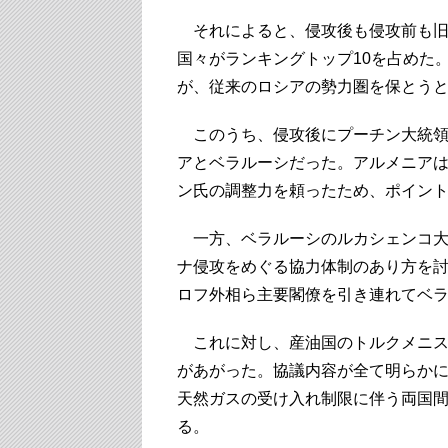
それによると、侵攻後も侵攻前も旧ソ
国々がランキングトップ10を占めた
が、従来のロシアの勢力圏を保とう
このうち、侵攻後にプーチン大統領
アとベラルーシだった。アルメニア
ン氏の調整力を頼ったため、ポイン
一方、ベラルーシのルカシェンコ大
ナ侵攻をめぐる協力体制のあり方を
ロフ外相ら主要閣僚を引き連れてベ
これに対し、産油国のトルクメニス
があがった。協議内容が全て明らか
天然ガスの受け入れ制限に伴う両国
る。