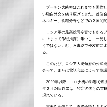
プーチン大統領はこれまでも国際社
い独自外交を繰り広げてきた。首脳
ネルギー、食糧分野などでの２国間
ロシア軍の最高総司令官でもあるプ
に止まって作戦指揮に集中し、一見
うではない。むしろ真逆で侵攻前に
る。
このたび、ロシア大統領府の公式発
会って、または電話会談によって協
2020年以降、コロナ禍の影響で直
年２月24日以降は、特定の国との首
現れている。
重要性を鑑みて、直接会談を３ポイ