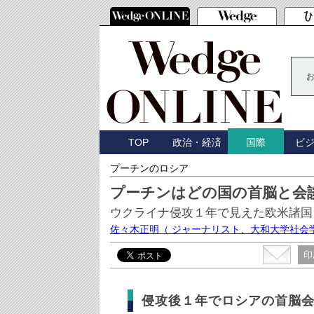
TOP
政治・経済
ビ
国際
プーチンのロシア
プーチンはどの国の首脳と会
ウクライナ侵攻１年で見えた欧米諸国
佐々木正明
（ ジャーナリスト、大和大学社会
印
侵攻後１年でロシアの首脳