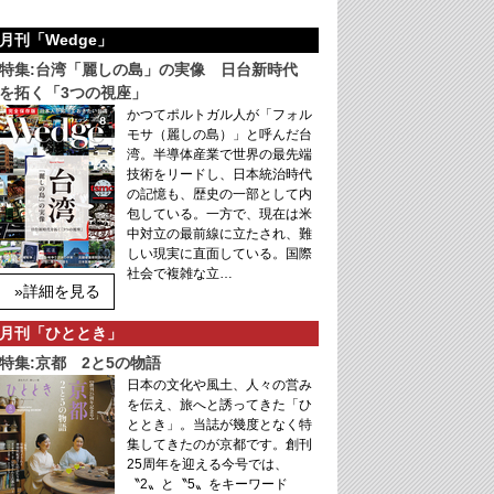
月刊「Wedge」
特集:台湾「麗しの島」の実像 日台新時代
を拓く「3つの視座」
かつてポルトガル人が「フォル
モサ（麗しの島）」と呼んだ台
湾。半導体産業で世界の最先端
技術をリードし、日本統治時代
の記憶も、歴史の一部として内
包している。一方で、現在は米
中対立の最前線に立たされ、難
しい現実に直面している。国際
社会で複雑な立…
»詳細を見る
月刊「ひととき」
特集:京都 2と5の物語
日本の文化や風土、人々の営み
を伝え、旅へと誘ってきた「ひ
ととき」。当誌が幾度となく特
集してきたのが京都です。創刊
25周年を迎える今号では、
〝2〟と〝5〟をキーワード