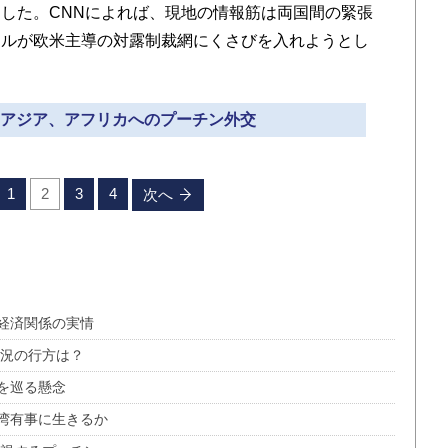
した。CNNによれば、現地の情報筋は両国間の緊張
ールが欧米主導の対露制裁網にくさびを入れようとし
するアジア、アフリカへのプーチン外交
1
2
3
4
次へ
経済関係の実情
戦況の行方は？
を巡る懸念
湾有事に生きるか