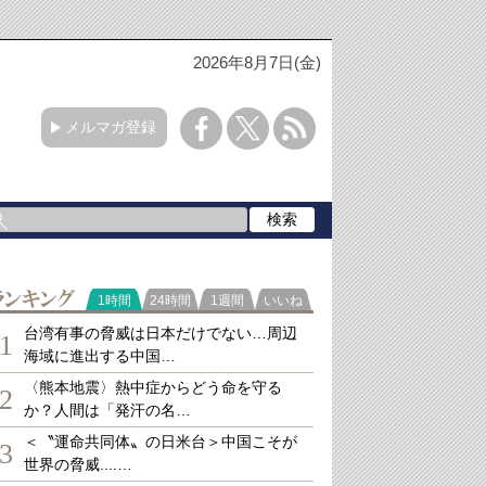
2026年8月7日(金)
メルマガ登録
ランキング
1時間
24時間
1週間
いいね
台湾有事の脅威は日本だけでない…周辺
1
海域に進出する中国…
〈熊本地震〉熱中症からどう命を守る
2
か？人間は「発汗の名…
＜〝運命共同体〟の日米台＞中国こそが
3
世界の脅威....…