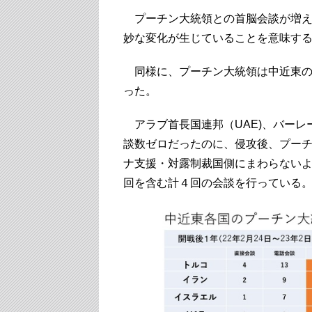
プーチン大統領との首脳会談が増えて
妙な変化が生じていることを意味す
同様に、プーチン大統領は中近東の
った。
アラブ首長国連邦（UAE)、バーレ
談数ゼロだったのに、侵攻後、プー
ナ支援・対露制裁国側にまわらないよ
回を含む計４回の会談を行っている