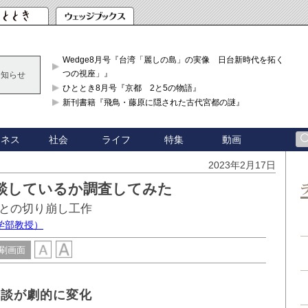
Wedge8月号『台湾「麗しの島」の実像 日台新時代を拓く「3
つの視座」』
お知らせ
ひととき8月号『京都 2と5の物語』
新刊書籍『飛鳥・藤原に隠された古代宮都の謎』
ジネス
社会
ライフ
特集
動画
2023年2月17日
談しているか調査してみた
との切り崩し工作
学部教授）
刷画面
会談が劇的に変化