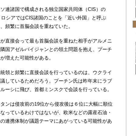
連諸国で構成される独立国家共同体（CIS）の
。ロシアではCIS諸国のことを「近い外国」と呼ぶ
と、頻繁に首脳会談を重ねていた。
が直接会って最も首脳会談を重ねた相手がアルメニ
は隣国アゼルバイジャンとの領土問題を抱え、プーチ
トが増えた可能性がある。
統領と頻繁に直接会談を行っているのは、ウクライ
討議しているためだろう。プーチン氏は昨年末にラブ
ラルーシに飛び、首都ミンスクで会談を行っている。
タンは侵攻前の19位から侵攻後は６位に大幅に順位
になっているわけではないが、欧米などの露産石油・
間の連携体制が議題テーマにあがっている可能性があ