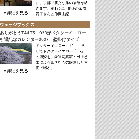
に、京都で新たな旅の物語を紡
ぎます。第1部は、俳優の常盤
»詳細を見る
貴子さんと仲間由紀…
ウェッジブックス
ありがとうT4&T5 923形ドクターイエロー
引退記念カレンダー2027 壁掛けタイプ
ドクターイエロー「T4」、そ
してドクターイエロー「T5」
の勇姿を、鉄道写真家・村上悠
太による四季折々の厳選した写
真で綴る。
»詳細を見る