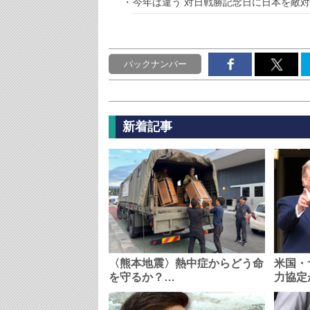
今年は違う 対日戦勝記念日に日本を敵
バックナンバー
新着記事
〈熊本地震〉熱中症からどう命
米国・
を守るか？…
力協定