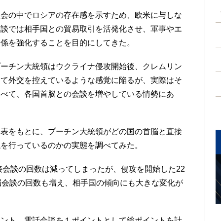
会の中でロシアの存在感を示すため、欧米に与しな
会談では相手国との貿易取引を活発化させ、軍事やエ
関係を強化することを目的にしてきた。
ーチン大統領はウクライナ侵攻開始後、クレムリン
して外交を控えているような感覚に陥るが、実際はそ
比べて、各国首脳との会談を増やしている情勢にあ
表をもとに、プーチン大統領がどの国の首脳と直接
議を行っているのかの実態を調べてみた。
接会談の回数は減ってしまったが、侵攻を開始した22
脳会談の回数も増え、相手国の傾向にも大きな変化が
ント、電話会談を１ポイントとして総ポイントを計