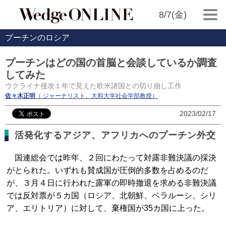
8/7(金)
プーチンのロシア
プーチンはどの国の首脳と会談しているか調査
してみた
ウクライナ侵攻１年で見えた欧米諸国との切り崩し工作
佐々木正明
（ ジャーナリスト、大和大学社会学部教授）
2023/02/17
活発化するアジア、アフリカへのプーチン外交
国連総会では昨年、２回にわたって対露非難決議の採決
がとられた。いずれも賛成国が圧倒的多数を占めるのだ
が、３月４日に行われた露軍の即時撤退を求める非難決議
では反対票が５カ国（ロシア、北朝鮮、ベラルーシ、シリ
ア、エリトリア）に対して、棄権国が35カ国に上った。