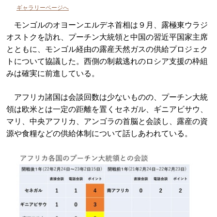
ギャラリーページへ
モンゴルのオヨーンエルデネ首相は９月、露極東ウラジ
オストクを訪れ、プーチン大統領と中国の習近平国家主席
とともに、モンゴル経由の露産天然ガスの供給プロジェク
トについて協議した。西側の制裁逃れのロシア支援の枠組
みは確実に前進している。
アフリカ諸国は会談回数は少ないものの、プーチン大統
領は欧米とは一定の距離を置くセネガル、ギニアビサウ、
マリ、中央アフリカ、アンゴラの首脳と会談し、露産の資
源や食糧などの供給体制について話しあわれている。