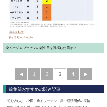
写真を拡大
ギャラリーページへ
次ページ » プーチンの誕生日を祝福した国は？
前
1
2
3
4
次
へ
へ
編集部おすすめの関連記事
煮え切らない中国、焦るプーチン 露中経済関係の実情