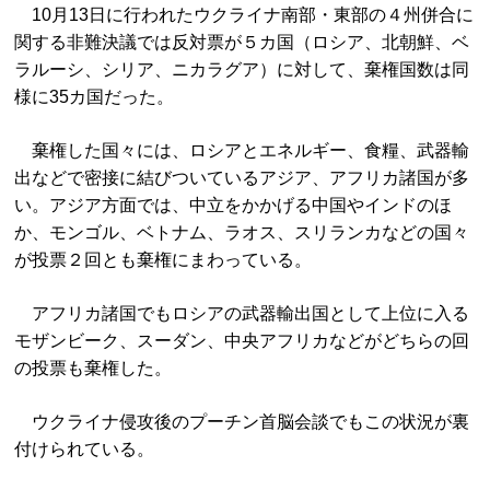
10月13日に行われたウクライナ南部・東部の４州併合に
関する非難決議では反対票が５カ国（ロシア、北朝鮮、ベ
ラルーシ、シリア、ニカラグア）に対して、棄権国数は同
様に35カ国だった。
棄権した国々には、ロシアとエネルギー、食糧、武器輸
出などで密接に結びついているアジア、アフリカ諸国が多
い。アジア方面では、中立をかかげる中国やインドのほ
か、モンゴル、ベトナム、ラオス、スリランカなどの国々
が投票２回とも棄権にまわっている。
アフリカ諸国でもロシアの武器輸出国として上位に入る
モザンビーク、スーダン、中央アフリカなどがどちらの回
の投票も棄権した。
ウクライナ侵攻後のプーチン首脳会談でもこの状況が裏
付けられている。