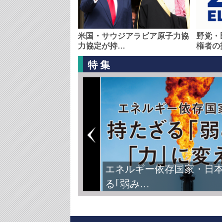
米国・サウジアラビア原子力協
野党・
力協定が持…
権者の
特集
エネルギー依存国家・日
る｢弱み…