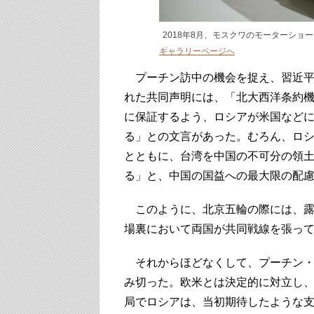
2018年8月、モスクワのモーターショ
ギャラリーページへ
プーチン訪中の機会を捉え、習近平
れた共同声明には、「北大西洋条約機
に保証するよう、ロシアが米国など
る」との文言があった。むろん、ロ
とともに、台湾を中国の不可分の領
る」と、中国の国益への最大限の配
このように、北京五輪の際には、露
場裏において両国が共同戦線を張っ
それからほどなくして、プーチン・ロ
み切った。欧米とは決定的に対立し
局でロシアは、当初期待したような