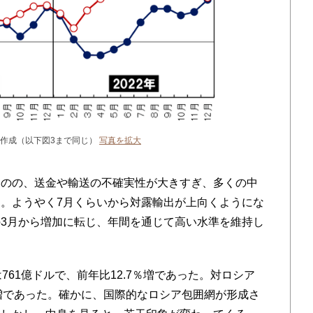
作成（以下図3まで同じ）
写真を拡大
のの、送金や輸送の不確実性が大きすぎ、多くの中
。ようやく7月くらいから対露輸出が上向くようにな
3月から増加に転じ、年間を通じて高い水準を維持し
61億ドルで、前年比12.7％増であった。対ロシア
9％増であった。確かに、国際的なロシア包囲網が形成さ