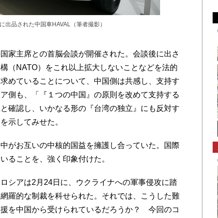
ーに出品された中国車HAVAL（筆者撮影）
国家主席との首脳会談が開催された。会談後に出さ
構（NATO）をこれ以上拡大しないことなどを法的
に求めていることについて、中国側は共感し、支持す
シア側も、「『１つの中国』の原則を改めて支持する
土と確認し、いかなる形の『台湾の独立』にも反対す
慮を示してみせた。
中がお互いの中核的国益を擁護し合っていた。国際
ていることを、強く印象付けた。
シアは2月24日に、ウクライナへの軍事侵攻に踏
、網羅的な制裁を科せられた。それでは、こうした難
支援を中国から受けられているだろうか？ 今回のコ