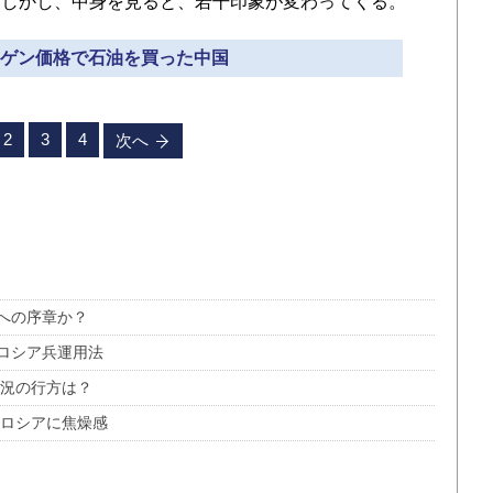
。しかし、中身を見ると、若干印象が変わってくる。
バーゲン価格で石油を買った中国
2
3
4
次へ
への序章か？
ロシア兵運用法
戦況の行方は？
 ロシアに焦燥感