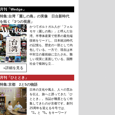
月刊「Wedge」
特集:台湾「麗しの島」の実像 日台新時代
を拓く「3つの視座」
かつてポルトガル人が「フォル
モサ（麗しの島）」と呼んだ台
湾。半導体産業で世界の最先端
技術をリードし、日本統治時代
の記憶も、歴史の一部として内
包している。一方で、現在は米
中対立の最前線に立たされ、難
しい現実に直面している。国際
社会で複雑な立…
»詳細を見る
月刊「ひととき」
特集:京都 2と5の物語
日本の文化や風土、人々の営み
を伝え、旅へと誘ってきた「ひ
ととき」。当誌が幾度となく特
集してきたのが京都です。創刊
25周年を迎える今号では、
〝2〟と〝5〟をキーワード