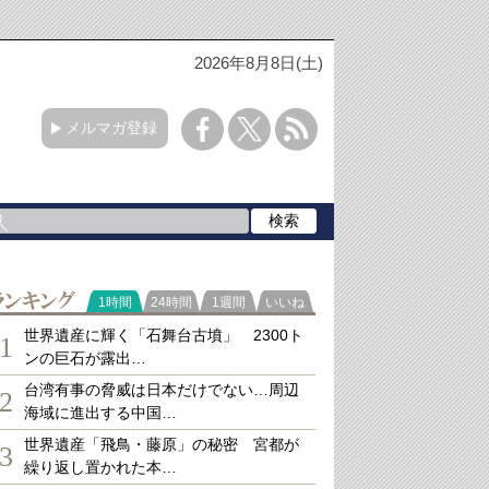
2026年8月8日(土)
メルマガ登録
ランキング
1時間
24時間
1週間
いいね
世界遺産に輝く「石舞台古墳」 2300ト
1
ンの巨石が露出…
台湾有事の脅威は日本だけでない…周辺
2
海域に進出する中国…
世界遺産「飛鳥・藤原」の秘密 宮都が
3
繰り返し置かれた本…