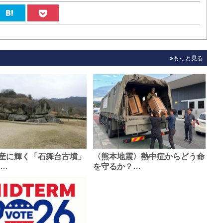
»もっと見る
産に輝く「石舞台古墳」
〈熊本地震〉熱中症からどう命
0…
を守るか？…