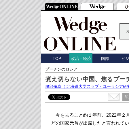
TOP
国際
ビ
政治・経済
プーチンのロシア
煮え切らない中国、焦るプー
服部倫卓
（ 北海道大学スラブ・ユーラシア研
印
今を去ること約１年前、2022年２
どの国家元首が出席したと言われてい