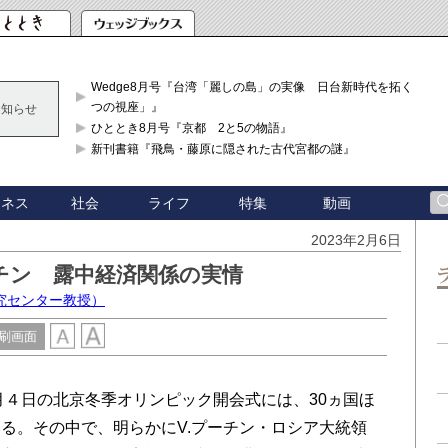
Wedge8月号『台湾「麗しの島」の実像 日台新時代を拓く「3
つの視座」』
お知らせ
ひととき8月号『京都 2と5の物語』
新刊書籍『飛鳥・藤原に隠された古代宮都の謎』
ジネス
社会
ライフ
特集
動画
2023年2月6日
チン 露中経済関係の実情
究センター教授）
刷画面
月４日の北京冬季オリンピック開会式には、30ヵ国ほ
る。その中で、明らかにV.プーチン・ロシア大統領