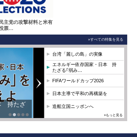
民主党の攻撃材料と米有
投票…
»すべての特集を見る
台湾「麗しの島」の実像
エネルギー依存国家・日本 持
たざる｢弱み…
FIFAワールドカップ2026
日本主導で平和の再構築を
本 持たざ
造船立国ニッポンへ
»もっと見る