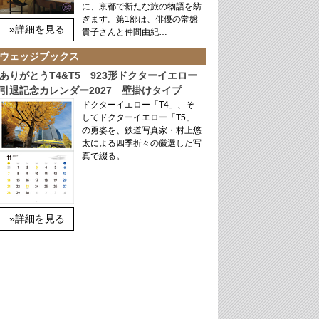
に、京都で新たな旅の物語を紡
ぎます。第1部は、俳優の常盤
»詳細を見る
貴子さんと仲間由紀…
ウェッジブックス
ありがとうT4&T5 923形ドクターイエロー
引退記念カレンダー2027 壁掛けタイプ
ドクターイエロー「T4」、そ
してドクターイエロー「T5」
の勇姿を、鉄道写真家・村上悠
太による四季折々の厳選した写
真で綴る。
»詳細を見る