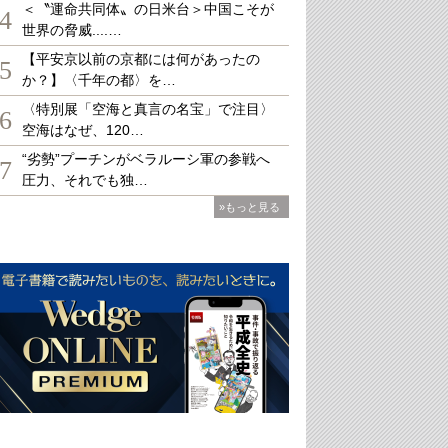
＜〝運命共同体〟の日米台＞中国こそが
4
世界の脅威....…
【平安京以前の京都には何があったの
5
か？】〈千年の都〉を…
〈特別展「空海と真言の名宝」で注目〉
6
空海はなぜ、120…
“劣勢”プーチンがベラルーシ軍の参戦へ
7
圧力、それでも独…
»もっと見る