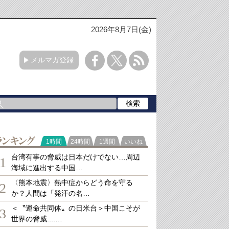
2026年8月7日(金)
メルマガ登録
ランキング
1時間
24時間
1週間
いいね
台湾有事の脅威は日本だけでない…周辺
1
海域に進出する中国…
〈熊本地震〉熱中症からどう命を守る
2
か？人間は「発汗の名…
＜〝運命共同体〟の日米台＞中国こそが
3
世界の脅威....…