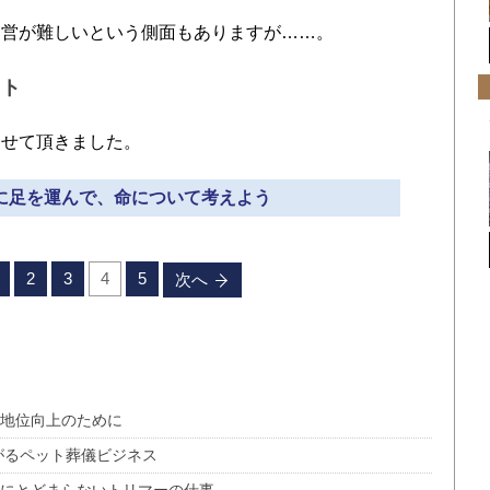
営が難しいという側面もありますが……。
ント
せて頂きました。
トに足を運んで、命について考えよう
2
3
4
5
次へ
的地位向上のために
がるペット葬儀ビジネス