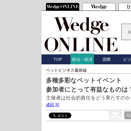
TOP
国際
ビ
政治・経済
ペットビジネス最前線
多種多彩なペットイベント
参加者にとって有益なものは
主催者は社会的責任をどう果たすのか
成田 司
印