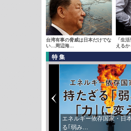
台湾有事の脅威は日本だけでな
「生活
い…周辺海…
えるか
特集
エネルギー依存国家・日
る｢弱み…