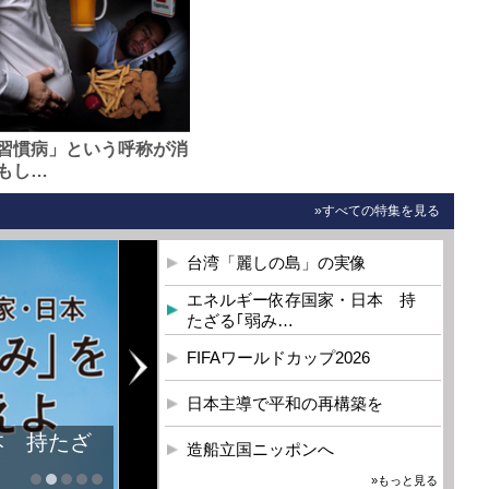
習慣病」という呼称が消
もし…
»すべての特集を見る
台湾「麗しの島」の実像
エネルギー依存国家・日本 持
たざる｢弱み…
FIFAワールドカップ2026
日本主導で平和の再構築を
本 持たざ
造船立国ニッポンへ
»もっと見る