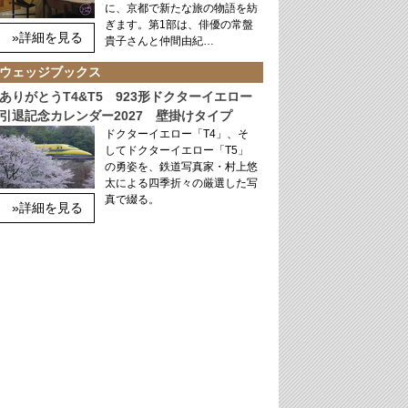
に、京都で新たな旅の物語を紡
ぎます。第1部は、俳優の常盤
»詳細を見る
貴子さんと仲間由紀…
ウェッジブックス
ありがとうT4&T5 923形ドクターイエロー
引退記念カレンダー2027 壁掛けタイプ
ドクターイエロー「T4」、そ
してドクターイエロー「T5」
の勇姿を、鉄道写真家・村上悠
太による四季折々の厳選した写
真で綴る。
»詳細を見る