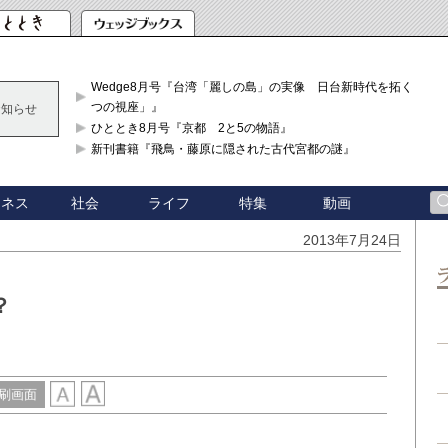
Wedge8月号『台湾「麗しの島」の実像 日台新時代を拓く「3
つの視座」』
お知らせ
ひととき8月号『京都 2と5の物語』
新刊書籍『飛鳥・藤原に隠された古代宮都の謎』
ジネス
社会
ライフ
特集
動画
2013年7月24日
？
刷画面