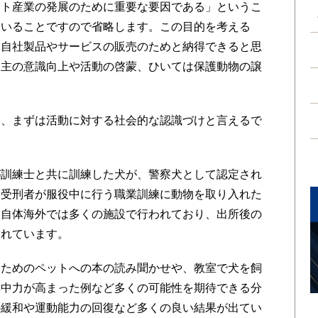
ト産業の発展のために重要な要因である」というこ
ていることですので省略します。この目的を考える
、自社製品やサービスの販売のためと納得できると思
い主の意識向上や活動の啓蒙、ひいては保護動物の譲
、まずは活動に対する社会的な認識づけと言えるで
訓練士と共に訓練した犬が、警察犬として認定され
。受刑者が服役中に行う職業訓練に動物を取り入れた
ム自体海外では多くの施設で行われており、出所後の
されています。
ためのペットへの本の読み聞かせや、教室で犬を飼
集中力が高まった例など多くの可能性を期待できる分
の緩和や運動能力の回復など多くの良い結果が出てい