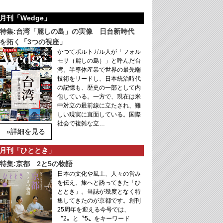
月刊「Wedge」
特集:台湾「麗しの島」の実像 日台新時代
を拓く「3つの視座」
かつてポルトガル人が「フォル
モサ（麗しの島）」と呼んだ台
湾。半導体産業で世界の最先端
技術をリードし、日本統治時代
の記憶も、歴史の一部として内
包している。一方で、現在は米
中対立の最前線に立たされ、難
しい現実に直面している。国際
社会で複雑な立…
»詳細を見る
月刊「ひととき」
特集:京都 2と5の物語
日本の文化や風土、人々の営み
を伝え、旅へと誘ってきた「ひ
ととき」。当誌が幾度となく特
集してきたのが京都です。創刊
25周年を迎える今号では、
〝2〟と〝5〟をキーワード