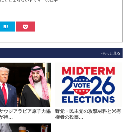
ンにとどまらないトリマーの仕事
»もっと見る
サウジアラビア原子力協
野党・民主党の攻撃材料と米有
が持…
権者の投票…