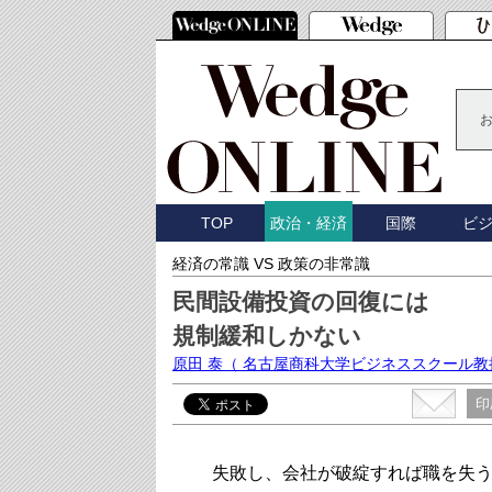
TOP
国際
ビ
政治・経済
経済の常識 VS 政策の非常識
民間設備投資の回復には
規制緩和しかない
原田 泰
（ 名古屋商科大学ビジネススクール教
印
失敗し、会社が破綻すれば職を失う