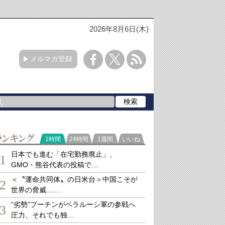
2026年8月6日(木)
メルマガ登録
ランキング
1時間
24時間
1週間
いいね
日本でも進む「在宅勤務廃止」、
1
GMO・熊谷代表の投稿で…
＜〝運命共同体〟の日米台＞中国こそが
2
世界の脅威....…
“劣勢”プーチンがベラルーシ軍の参戦へ
3
圧力、それでも独…