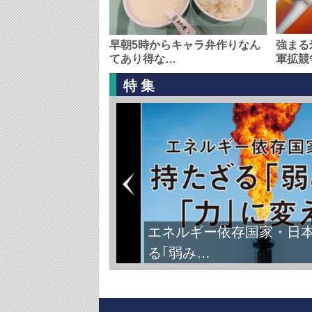
早朝5時からキャラ弁作りなん
強まる
てあり得な…
軍拡競
特集
エネルギー依存国家・日
る｢弱み…