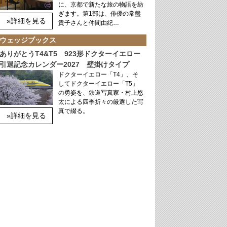
に、京都で新たな旅の物語を紡
ぎます。第1部は、俳優の常盤
»詳細を見る
貴子さんと仲間由紀…
ウェッジブックス
ありがとうT4&T5 923形ドクターイエロー
引退記念カレンダー2027 壁掛けタイプ
ドクターイエロー「T4」、そ
してドクターイエロー「T5」
の勇姿を、鉄道写真家・村上悠
太による四季折々の厳選した写
真で綴る。
»詳細を見る