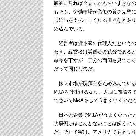
観的に見れば今までがもらいすぎな
もそも、労働市場が労働の質を完璧
じ給与を支払ってくれる世界などあ
め込んでいる。
経営者は資本家の代理人だというの
わず、経営者は労働者の親分である
命令を下すが、子分の面倒も見てこ
だって同じなのだ。
株式市場が現預金をため込んでいる
M&Aを仕掛けるなり、大胆な投資を
て急いでM&Aをしてうまくいくのだ
日本の企業でM&Aがうまくいった
功事例がほとんどないことは多くの
だ。そして実は、アメリカでもあま