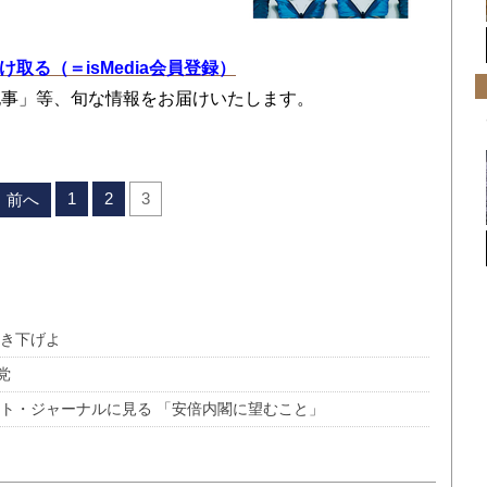
を受け取る（＝isMedia会員登録）
記事」等、旬な情報をお届けいたします。
1
2
3
前へ
引き下げよ
党
ート・ジャーナルに見る 「安倍内閣に望むこと」