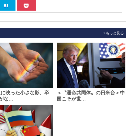
»もっと見る
像に映った小さな影、卒
＜〝運命共同体〟の日米台＞中
がな…
国こそが世…