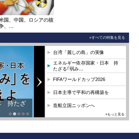
米国、中国、ロシアの核
争、…
»すべての特集を見る
台湾「麗しの島」の実像
エネルギー依存国家・日本 持
たざる｢弱み…
FIFAワールドカップ2026
日本主導で平和の再構築を
本 持たざ
造船立国ニッポンへ
»もっと見る