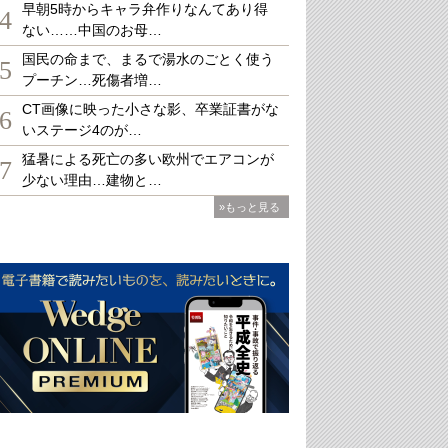
早朝5時からキャラ弁作りなんてあり得
4
ない……中国のお母…
国民の命まで、まるで湯水のごとく使う
5
プーチン…死傷者増…
CT画像に映った小さな影、卒業証書がな
6
いステージ4のが…
猛暑による死亡の多い欧州でエアコンが
7
少ない理由…建物と…
»もっと見る