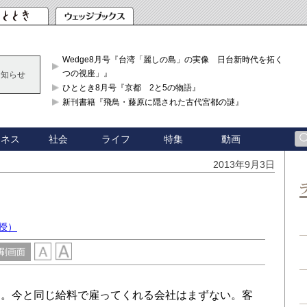
Wedge8月号『台湾「麗しの島」の実像 日台新時代を拓く「3
つの視座」』
お知らせ
ひととき8月号『京都 2と5の物語』
新刊書籍『飛鳥・藤原に隠された古代宮都の謎』
ジネス
社会
ライフ
特集
動画
2013年9月3日
授）
刷画面
。今と同じ給料で雇ってくれる会社はまずない。客