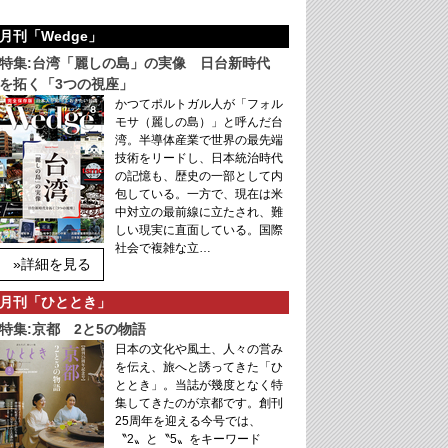
月刊「Wedge」
特集:台湾「麗しの島」の実像 日台新時代
を拓く「3つの視座」
かつてポルトガル人が「フォル
モサ（麗しの島）」と呼んだ台
湾。半導体産業で世界の最先端
技術をリードし、日本統治時代
の記憶も、歴史の一部として内
包している。一方で、現在は米
中対立の最前線に立たされ、難
しい現実に直面している。国際
社会で複雑な立…
»詳細を見る
月刊「ひととき」
特集:京都 2と5の物語
日本の文化や風土、人々の営み
を伝え、旅へと誘ってきた「ひ
ととき」。当誌が幾度となく特
集してきたのが京都です。創刊
25周年を迎える今号では、
〝2〟と〝5〟をキーワード