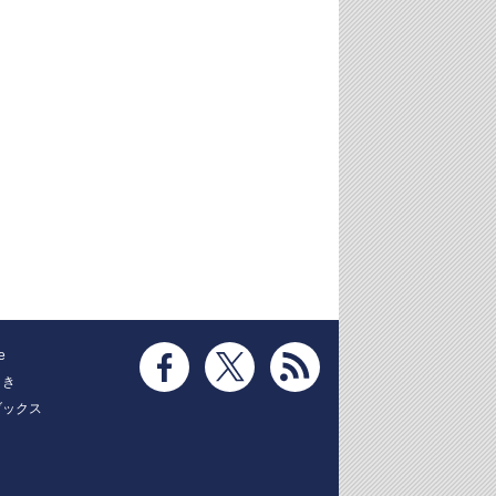
e
とき
ブックス