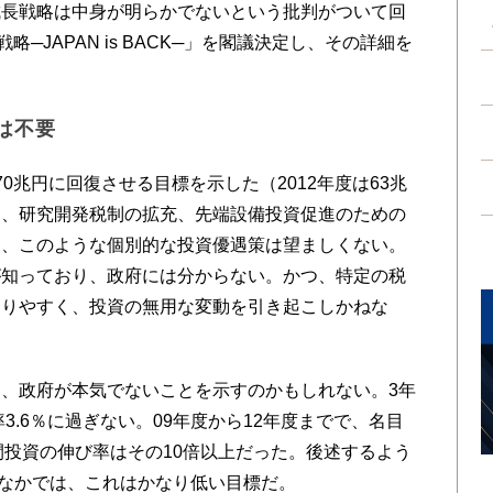
成長戦略は中身が明らかでないという批判がついて回
─JAPAN is BACK─」を閣議決定し、その詳細を
は不要
兆円に回復させる目標を示した（2012年度は63兆
制、研究開発税制の拡充、先端設備投資促進のための
し、このような個別的な投資優遇策は望ましくない。
が知っており、政府には分からない。かつ、特定の税
なりやすく、投資の無用な変動を引き起こしかねな
、政府が本気でないことを示すのかもしれない。3年
3.6％に過ぎない。09年度から12年度までで、名目
間投資の伸び率はその10倍以上だった。後述するよう
るなかでは、これはかなり低い目標だ。