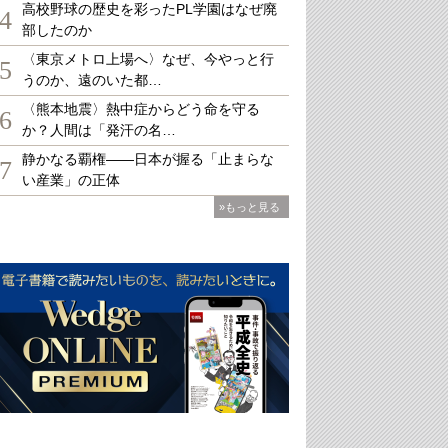
高校野球の歴史を彩ったPL学園はなぜ廃
4
部したのか
〈東京メトロ上場へ〉なぜ、今やっと行
5
うのか、遠のいた都…
〈熊本地震〉熱中症からどう命を守る
6
か？人間は「発汗の名…
静かなる覇権――日本が握る「止まらな
7
い産業」の正体
»もっと見る