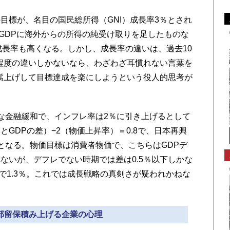
標が、名目の国民総所得（GNI）成長率3％とされ
はGDPに海外からの所得の純受け取りを足したものな
成長率も高くなる。しかし、成長率の違いは、過去10
の程度の違いしかないなら、わざわざ耳慣れない言葉を
も嵩上げして目標達成を楽にしようという役人的思考が
な金融緩和で、インフレ率は2％に引き上げるとして
NIとGDPの差）−2（物価上昇率）＝0.8で、日本再興
％となる。物価目標は消費者物価で、こちらはGDPデ
ないが、デフレでない時期では差は0.5％以下しかな
.5で1.3％。これでは成長戦略の真剣さが疑われかねな
内部留保積み上げる企業の心理