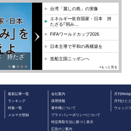
台湾「麗しの島」の実像
エネルギー依存国家・日本 持
たざる｢弱み…
FIFAワールドカップ2026
日本主導で平和の再構築を
本 持たざ
造船立国ニッポンへ
»もっと見る
最新記事一覧
会社案内
月刊Wedg
ランキング
採用情報
月刊ひと
特集一覧
著作権について
ウェッジ
メルマガ登録
プライバシーポリシーについて
特定商取引法に基づく表示
広告のご案内