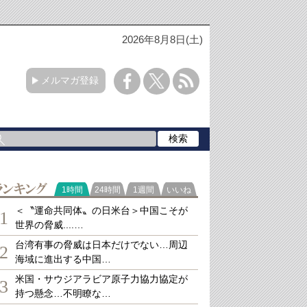
2026年8月8日(土)
メルマガ登録
ランキング
1時間
24時間
1週間
いいね
＜〝運命共同体〟の日米台＞中国こそが
1
世界の脅威....…
台湾有事の脅威は日本だけでない…周辺
2
海域に進出する中国…
米国・サウジアラビア原子力協力協定が
3
持つ懸念…不明瞭な…