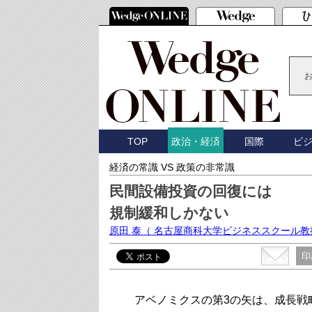
TOP
国際
ビ
政治・経済
経済の常識 VS 政策の非常識
民間設備投資の回復には
規制緩和しかない
原田 泰
（ 名古屋商科大学ビジネススクール教
印
アベノミクスの第3の矢は、成長戦