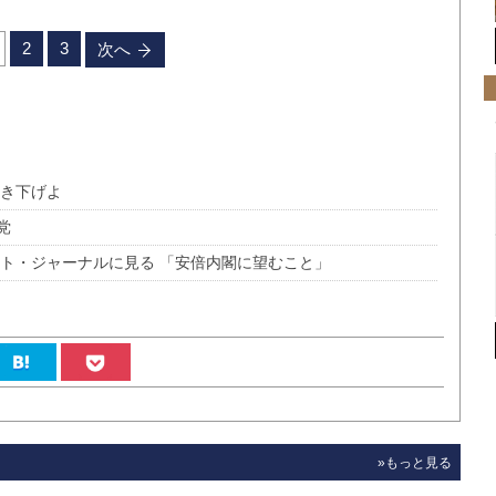
2
3
次へ
引き下げよ
党
ート・ジャーナルに見る 「安倍内閣に望むこと」
»もっと見る