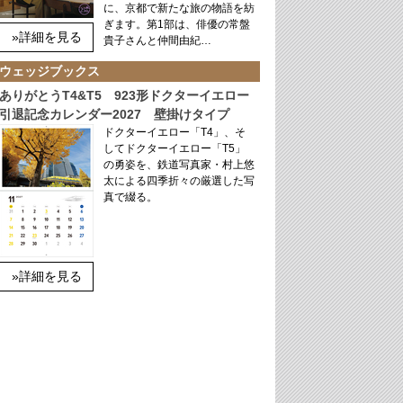
に、京都で新たな旅の物語を紡
ぎます。第1部は、俳優の常盤
»詳細を見る
貴子さんと仲間由紀…
ウェッジブックス
ありがとうT4&T5 923形ドクターイエロー
引退記念カレンダー2027 壁掛けタイプ
ドクターイエロー「T4」、そ
してドクターイエロー「T5」
の勇姿を、鉄道写真家・村上悠
太による四季折々の厳選した写
真で綴る。
»詳細を見る