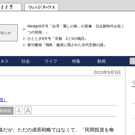
Wedge8月号『台湾「麗しの島」の実像 日台新時代を拓く「3
つの視座」』
お知らせ
ひととき8月号『京都 2と5の物語』
新刊書籍『飛鳥・藤原に隠された古代宮都の謎』
ジネス
社会
ライフ
特集
動画
2013年9月3日
授）
刷画面
略だが、ただの成長戦略ではなくて、「民間投資を喚