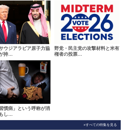
サウジアラビア原子力協
野党・民主党の攻撃材料と米有
が持…
権者の投票…
習慣病」という呼称が消
もし…
»すべての特集を見る