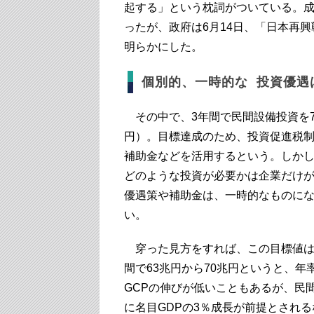
起する」という枕詞がついている。
ったが、政府は6月14日、「日本再興戦略
明らかにした。
個別的、一時的な 投資優遇
その中で、3年間で民間設備投資を70
円）。目標達成のため、投資促進税
補助金などを活用するという。しか
どのような投資が必要かは企業だけ
優遇策や補助金は、一時的なものに
い。
穿った見方をすれば、この目標値は
間で63兆円から70兆円というと、年率
GCPの伸びが低いこともあるが、民
に名目GDPの3％成長が前提とされ