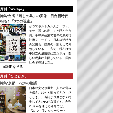
月刊「Wedge」
特集:台湾「麗しの島」の実像 日台新時代
を拓く「3つの視座」
かつてポルトガル人が「フォル
モサ（麗しの島）」と呼んだ台
湾。半導体産業で世界の最先端
技術をリードし、日本統治時代
の記憶も、歴史の一部として内
包している。一方で、現在は米
中対立の最前線に立たされ、難
しい現実に直面している。国際
社会で複雑な立…
»詳細を見る
月刊「ひととき」
特集:京都 2と5の物語
日本の文化や風土、人々の営み
を伝え、旅へと誘ってきた「ひ
ととき」。当誌が幾度となく特
集してきたのが京都です。創刊
25周年を迎える今号では、
〝2〟と〝5〟をキーワード