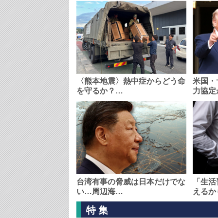
〈熊本地震〉熱中症からどう命
米国・
を守るか？…
力協定
台湾有事の脅威は日本だけでな
「生活
い…周辺海…
えるか
特集