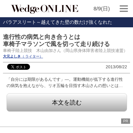
8/9(日)
パラアスリート～越えてきた壁の数だけ強くなれた
進行性の病気と向き合うとは
車椅子マラソンで風を切って走り続ける
車椅子陸上競技 木山由加さん（岡山県身体障害者陸上競技連盟）
大元よしき
（ ライター）
2013/08/22
「自分には期限があるんです」―。運動機能が低下する進行性
の病気を抱えながら、リオ五輪を目指す木山さんの想いとは…
本文を読む
PR