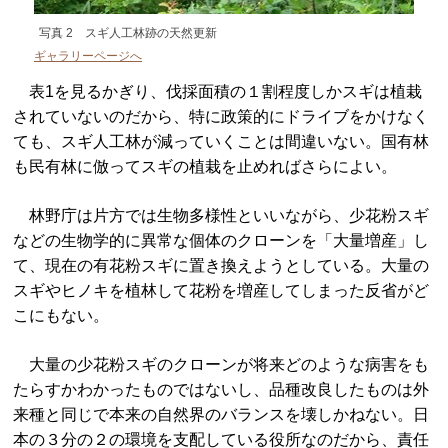
写真 2 スギ人工林跡の天然更新
ギャラリーページへ
表1を見るかぎり、伐採面積の１割程度しかスギは植栽
されていないのだから、特に政策的にドライブをかけなく
ても、スギ人工林が減っていくことは間違いない。国有林
も民有林に倣ってスギの植栽を止めればさらによい。
林野庁は片方では生物多様性といいながら、少花粉スギ
などの生物学的に異常な個体のクローンを「大量増産」し
て、現在の有花粉スギに置き換えようとしている。大量の
スギやヒノキを植林して花粉を増産してしまった反省がど
こにもない。
大量の少花粉スギのクローンが将来どのような病害をも
たらすかわかったものではないし、品種改良したものは外
来種と同じで本来の自然界のバランスを壊しかねない。日
本の３分の２の環境を支配している役所なのだから、責任