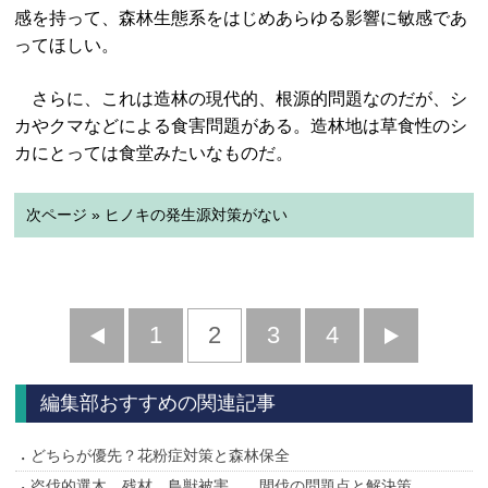
感を持って、森林生態系をはじめあらゆる影響に敏感であ
ってほしい。
さらに、これは造林の現代的、根源的問題なのだが、シ
カやクマなどによる食害問題がある。造林地は草食性のシ
カにとっては食堂みたいなものだ。
次ページ » ヒノキの発生源対策がない
前
1
2
3
4
次
へ
へ
編集部おすすめの関連記事
どちらが優先？花粉症対策と森林保全
盗伐的選木、残材、鳥獣被害……間伐の問題点と解決策