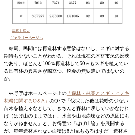
写真を拡大
ギャラリーページへ
結局、民間には再造林する意欲はないし、スギに対する
期待も少ないことがわかる。それは現在の木材市況の反映
であり、ほとんど100％再造林して50％もスギを植えてい
る国有林の異常さが際立つ。税金の無駄遣いではないの
か。
林野庁はホームページ上の
「森林・林業とスギ・ヒノキ
花粉に関するQ＆A」
のQ7で「伐採した後は花粉の少ない
苗木を植えるなどして、きちんと森林に戻していかなけれ
ば（はげ山のままでは）、水害や山地崩壊などの原因にも
なりかねません」と、お得意の「はげ山論」を展開する
が、毎年造林されない面積は6万haもあるはずだ。造林さ