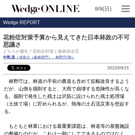
8/9(日)
Wedge REPORT
花粉症対策予算から見えてきた日本林政の不可
思議さ
どちらが優先？花粉症対策と森林保全②
中岡 茂
（ 技術士（森林部門）、林野庁OB）
2023/09/15
林野庁は、林道の手前の農道も含めて拡幅改良するよう
だが、山側を掘削すると、大雨で崩壊する危険性が高くな
る。掘削で発生した残土は沢筋に設けられた残土処理場
（土捨て場）に貯められるが、熱海の土石流災害を想起す
る。
もともと林業における最重要課題は、林道等の基盤施設
の整備なのだが、これは一朝にしてできるものではなく、