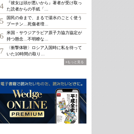
『彼女は頭が悪いから』著者が受け取っ
4
た読者からの手紙「…
国民の命まで、まるで湯水のごとく使う
5
プーチン…死傷者増…
米国・サウジアラビア原子力協力協定が
6
持つ懸念…不明瞭な…
〈衝撃体験〉ロシア入国時に私を待って
7
いた10時間の取り…
»もっと見る