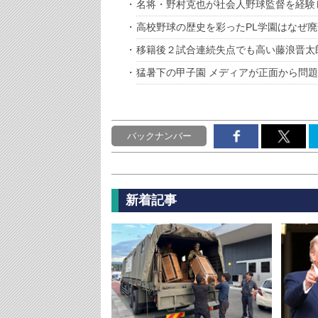
名将・野村克也が社会人野球監督を経験
高校野球の歴史を彩ったPL学園はなぜ
移籍後２試合連続失点でも高い藤浪晋太
猛暑下の甲子園 メディアが正面から問
バックナンバー
新着記事