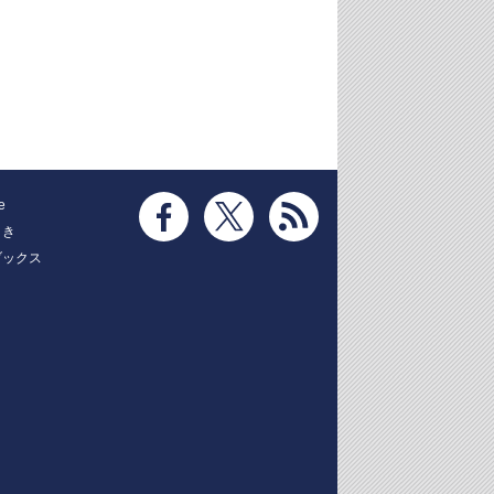
e
とき
ブックス