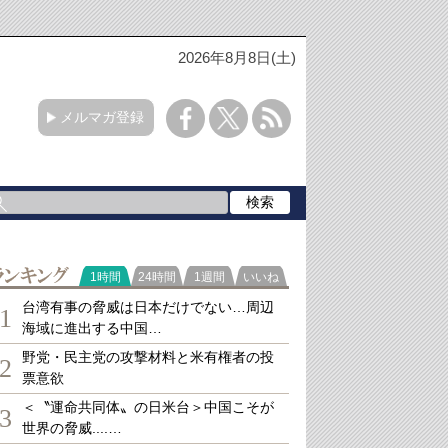
2026年8月8日(土)
メルマガ登録
ランキング
1時間
24時間
1週間
いいね
台湾有事の脅威は日本だけでない…周辺
1
海域に進出する中国…
野党・民主党の攻撃材料と米有権者の投
2
票意欲
＜〝運命共同体〟の日米台＞中国こそが
3
世界の脅威....…