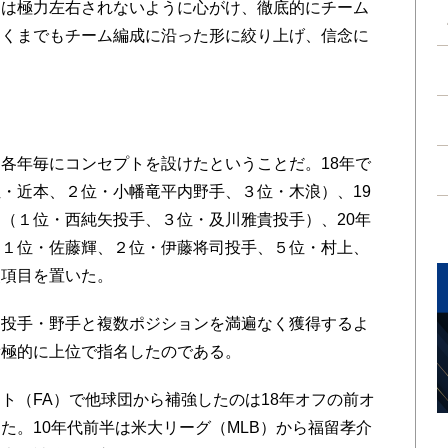
には極力左右されないように心がけ、徹底的にチーム
あくまでもチーム編成に沿った形に絞り上げ、信念に
。
各年毎にコンセプトを設けたということだ。18年で
・近本、２位・小幡竜平内野手、３位・木浪）、19
（１位・西純矢投手、３位・及川雅貴投手）、20年
（１位・佐藤輝、２位・伊藤将司投手、５位・村上、
点項目を置いた。
投手・野手と複数ポジションを満遍なく獲得するよ
積極的に上位で指名したのである。
（FA）で他球団から補強したのは18年オフの前オ
た。10年代前半は米大リーグ（MLB）から福留孝介