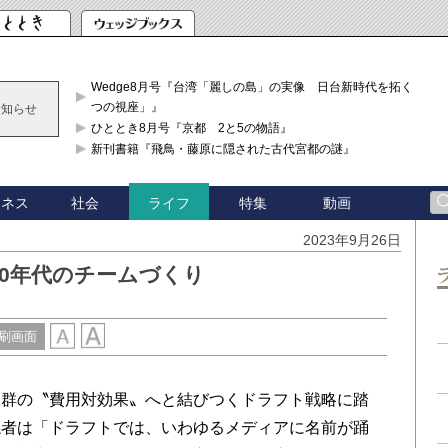
Wedge8月号『台湾「麗しの島」の実像 日台新時代を拓く「3
つの視座」』
お知らせ
ひととき8月号『京都 2と5の物語』
新刊書籍『飛鳥・藤原に隠された古代宮都の謎』
ジネス
社会
特集
動画
ライフ
2023年9月26日
20年代のチームづくり
刷画面
群の〝費用対効果〟へと結びつくドラフト戦略に踏
係者は「ドラフトでは、いわゆるメディアに名前が踊