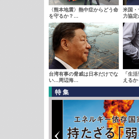
〈熊本地震〉熱中症からどう命
米国・
を守るか？…
力協定
台湾有事の脅威は日本だけでな
「生活
い…周辺海…
えるか
特集