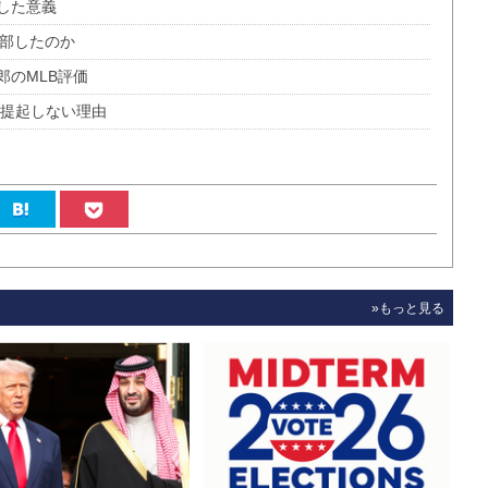
した意義
廃部したのか
郎のMLB評価
題提起しない理由
»もっと見る