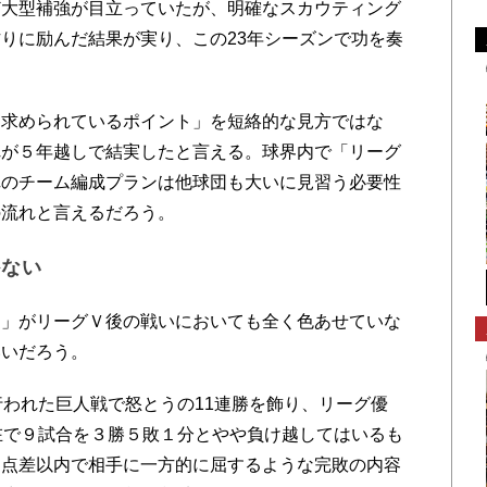
ど大型補強が目立っていたが、明確なスカウティング
りに励んだ結果が実り、この23年シーズンで功を奏
求められているポイント」を短絡的な見方ではな
れが５年越しで結実したと言える。球界内で「リーグ
陣のチーム編成プランは他球団も大いに見習う必要性
の流れと言えるだろう。
かない
」がリーグＶ後の戦いにおいても全く色あせていな
いいだろう。
われた巨人戦で怒とうの11連勝を飾り、リーグ優
在で９試合を３勝５敗１分とやや負け越してはいるも
２点差以内で相手に一方的に屈するような完敗の内容