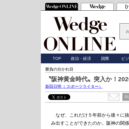
TOP
政治・経済
国際
ビ
勝負の分かれ目
〝阪神黄金時代〟突入か！20
新田日明
（ スポーツライター）
印
なぜ、これだけ５年前から後々に抜
み出すことができたのか。阪神の関