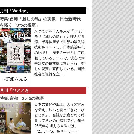
月刊「Wedge」
特集:台湾「麗しの島」の実像 日台新時代
を拓く「3つの視座」
かつてポルトガル人が「フォル
モサ（麗しの島）」と呼んだ台
湾。半導体産業で世界の最先端
技術をリードし、日本統治時代
の記憶も、歴史の一部として内
包している。一方で、現在は米
中対立の最前線に立たされ、難
しい現実に直面している。国際
社会で複雑な立…
»詳細を見る
月刊「ひととき」
特集:京都 2と5の物語
日本の文化や風土、人々の営み
を伝え、旅へと誘ってきた「ひ
ととき」。当誌が幾度となく特
集してきたのが京都です。創刊
25周年を迎える今号では、
〝2〟と〝5〟をキーワード