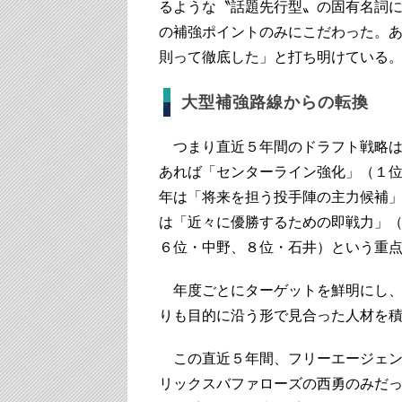
るような〝話題先行型〟の固有名詞
の補強ポイントのみにこだわった。
則って徹底した」と打ち明けている
大型補強路線からの転換
つまり直近５年間のドラフト戦略は
あれば「センターライン強化」（１位
年は「将来を担う投手陣の主力候補」
は「近々に優勝するための即戦力」
６位・中野、８位・石井）という重
年度ごとにターゲットを鮮明にし、
りも目的に沿う形で見合った人材を
この直近５年間、フリーエージェント
リックスバファローズの西勇のみだっ