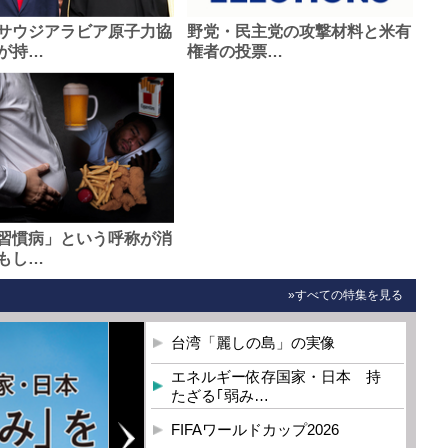
サウジアラビア原子力協
野党・民主党の攻撃材料と米有
が持…
権者の投票…
習慣病」という呼称が消
もし…
»すべての特集を見る
台湾「麗しの島」の実像
エネルギー依存国家・日本 持
たざる｢弱み…
FIFAワールドカップ2026