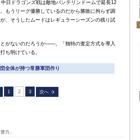
・中日ドラゴンズ戦は敵地バンテリンドームで延長12
た。もうリーグ優勝しているのだから勝敗に拘らず調
だが、そうしたムードはレギュラーシーズンの残り試
。
とがないのだろうか――。「独特の査定方式を導入
は打ち明けている。
 球団全体が持つ常勝軍団作り
1
2
3
次へ
監督力」