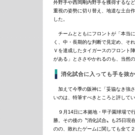
外野手や西岡剛内野手を獲得するな
重視の姿勢に切り替え、地道な土台作
した。
チームとともにフロントが「本当に
く、中・長期的な判断で見定め、そ
Ｖを達成したタイガースのフロント
がある」とささやかれるのも、当然
消化試合に入っても手を抜
加えて今季の阪神に「妥協なき強さ
いのは、特筆すべきところと評して
９月14日に本拠地・甲子園球場で行
勝。その後の〝消化試合〟も25日現
のの、敗れたゲームに関しても全て