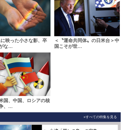
像に映った小さな影、卒
＜〝運命共同体〟の日米台＞中
がな…
国こそが世…
米国、中国、ロシアの核
争、…
»すべての特集を見る