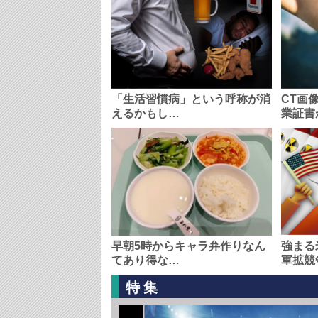
「生活習慣病」という呼称が消
CT画
えるかもし…
業証書
早朝5時からキャラ弁作りなん
強まる
てあり得な…
軍拡競
特集