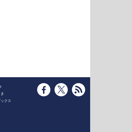
e
とき
ブックス