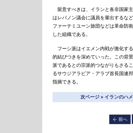
留意すべきは、イランと各非国家主
はレバノン議会に議員を輩出するな
ファーテミユーン旅団などは革命防
した組織である。
フーシ派はイエメン内戦が激化する前
的結びつきを深めていった。この背
派であるとの宗派的つながりもさる
るサウジアラビア・アラブ首長国連邦
指摘できる。
次ページ » イランの
前へ