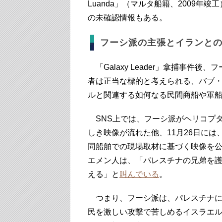
Luanda」（マルタ船籍、2009
の未確認情報もある。
フーシ派の主張とイランと
「Galaxy Leader」拿捕事件
者は正当な標的と考えられる、バブ
ルと関連する如何なる民間商船や軍
SNS上では、フーシ派がヘリコプターで
しき映像が流れた他、11月26日に
同船舶での現場取材に基づく映像を公開し
エメン人は、「パレスチナの兄弟を
える」と
叫んでいる
。
つまり、フーシ派は、パレスチナに
民を激しい攻撃で苦しめるイスラエ