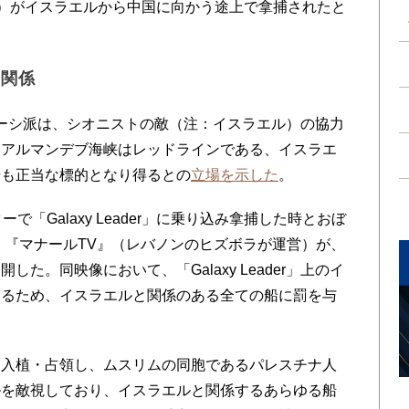
年竣工）がイスラエルから中国に向かう途上で拿捕されたと
の関係
後、フーシ派は、シオニストの敵（注：イスラエル）の協力
・アルマンデブ海峡はレッドラインである、イスラエ
船も正当な標的となり得るとの
立場を示した
。
「Galaxy Leader」に乗り込み拿捕した時とおぼ
は、『マナールTV』（レバノンのヒズボラが運営）が、
た。同映像において、「Galaxy Leader」上のイ
護るため、イスラエルと関係のある全ての船に罰を与
入植・占領し、ムスリムの同胞であるパレスチナ人
ルを敵視しており、イスラエルと関係するあらゆる船