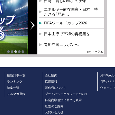
台湾「麗しの島」の実像
エネルギー依存国家・日本 持
たざる｢弱み…
FIFAワールドカップ2026
日本主導で平和の再構築を
造船立国ニッポンへ
»もっと見る
最新記事一覧
会社案内
月刊Wedg
ランキング
採用情報
月刊ひと
特集一覧
著作権について
ウェッジ
メルマガ登録
プライバシーポリシーについて
特定商取引法に基づく表示
広告のご案内
お問い合わせ