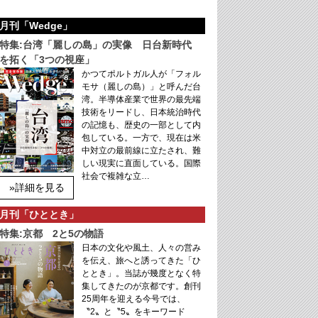
月刊「Wedge」
特集:台湾「麗しの島」の実像 日台新時代
を拓く「3つの視座」
かつてポルトガル人が「フォル
モサ（麗しの島）」と呼んだ台
湾。半導体産業で世界の最先端
技術をリードし、日本統治時代
の記憶も、歴史の一部として内
包している。一方で、現在は米
中対立の最前線に立たされ、難
しい現実に直面している。国際
社会で複雑な立…
»詳細を見る
月刊「ひととき」
特集:京都 2と5の物語
日本の文化や風土、人々の営み
を伝え、旅へと誘ってきた「ひ
ととき」。当誌が幾度となく特
集してきたのが京都です。創刊
25周年を迎える今号では、
〝2〟と〝5〟をキーワード