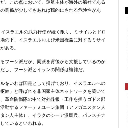
とだ。この点において、運航主体が海外の船社である
との関係が少しでもあれば標的にされる危険性があ
「イスラエルの武力行使が続く限り、ミサイルとドロ
立場の下、イスラエルおよび米国権益に対するミサイ
緯
がある。
るフーシ派だが、同派を背後から支援しているのが
ただし、フーシ派とイランの関係は複雑だ。
ルをいわば国是として掲げており、イスラエルへの
の枢軸」と呼ばれる非国家主体ネットワークを築いて
は、革命防衛隊の中で対外諜報・工作を担うゴドス部
で活動するファーテミユーン旅団（アフガニスタン人
スタン人主体）、イラクのシーア派民兵、パレスチナ
携しているといわれる。