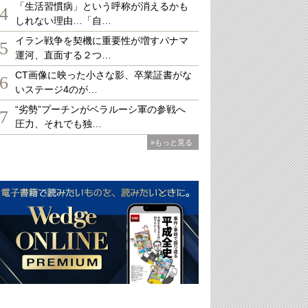
「生活習慣病」という呼称が消えるかも
4
しれない理由…「自…
イラン戦争を契機に重要性が増すパナマ
5
運河、直面する２つ…
CT画像に映った小さな影、卒業証書がな
6
いステージ4のが…
“劣勢”プーチンがベラルーシ軍の参戦へ
7
圧力、それでも独…
»もっと見る