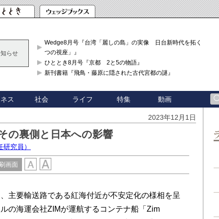
Wedge8月号『台湾「麗しの島」の実像 日台新時代を拓く「3
つの視座」』
お知らせ
ひととき8月号『京都 2と5の物語』
新刊書籍『飛鳥・藤原に隠された古代宮都の謎』
ジネス
社会
ライフ
特集
動画
2023年12月1日
 その裏側と日本への影響
任研究員）
刷画面
、主要輸送路である紅海付近が不安定化の様相を呈
の海運会社ZIMが運航するコンテナ船「Zim