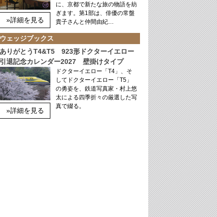
に、京都で新たな旅の物語を紡
ぎます。第1部は、俳優の常盤
»詳細を見る
貴子さんと仲間由紀…
ウェッジブックス
ありがとうT4&T5 923形ドクターイエロー
引退記念カレンダー2027 壁掛けタイプ
ドクターイエロー「T4」、そ
してドクターイエロー「T5」
の勇姿を、鉄道写真家・村上悠
太による四季折々の厳選した写
真で綴る。
»詳細を見る