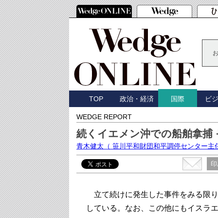
TOP
政治・経済
ビ
国際
WEDGE REPORT
続くイエメン沖での船舶拿捕
青木健太
（ 笹川平和財団和平調停センター主
印
立て続けに発生した事件をみる限り
している。なお、この他にもイスラエル