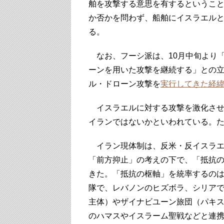
舶を攻撃する意思を有するというこ
か否かを問わず、船舶にイスラエル
る。
なお、フーシ派は、10月中旬より
ーンを用いた攻撃を継続する」との
ル・ドローン攻撃を
実行してきた経
イスラエルに対する攻撃を激化させ
イランではないかといわれている。
イラン現体制は、反米・反イスラエ
「前方抑止」の考えの下で、「抵抗
きた。「抵抗の枢軸」を統率するの
隊で、レバノンのヒズボラ、シリア
主体）やザイナビユーン旅団（パキ
のハマスやイスラーム聖戦などと連