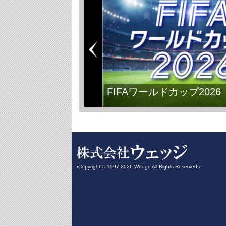
FIFAワールドカップ2026
‹Copyright © 1997-2026 Wedge All Rights Reserved.›