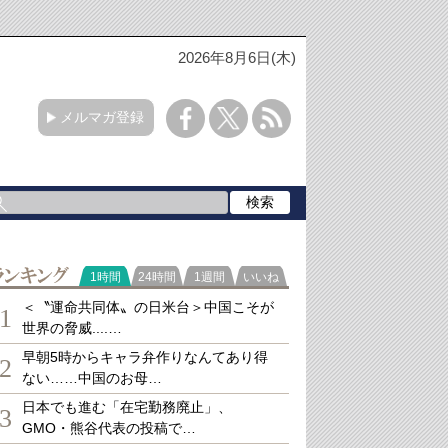
2026年8月6日(木)
メルマガ登録
ランキング
1時間
24時間
1週間
いいね
＜〝運命共同体〟の日米台＞中国こそが
1
世界の脅威....…
早朝5時からキャラ弁作りなんてあり得
2
ない……中国のお母…
日本でも進む「在宅勤務廃止」、
3
GMO・熊谷代表の投稿で…