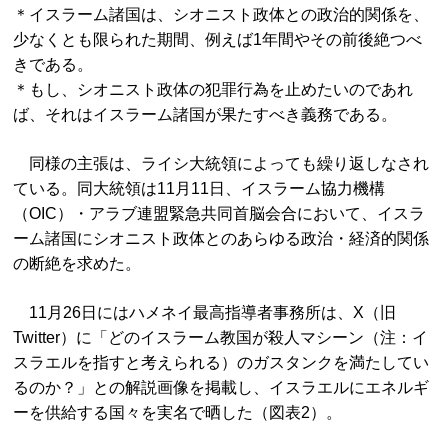
＊イスラーム諸国は、シオニスト政体との政治的関係を、
少なくとも限られた期間、例えば1年間やその前後絶つべ
きである。
＊もし、シオニスト政体の犯罪行為を止めたいのであれ
ば、それはイスラーム諸国が果たすべき義務である。
同様の主張は、ライシ大統領によっても繰り返しなされ
ている。同大統領は11月11日、イスラーム協力機構
（OIC）・アラブ連盟緊急共同首脳会合において、イスラ
ーム諸国にシオニスト政体とのあらゆる政治・経済的関係
の断絶を求めた。
11月26日にはハメネイ最高指導者事務所は、X（旧
Twitter）に「どのイスラーム教国が殺人マシーン（注：イ
スラエルを指すと考えられる）のガスタンクを満たしてい
るのか？」との解説画像を掲載し、イスラエルにエネルギ
ーを供給する国々を実名で晒した（図表2）。