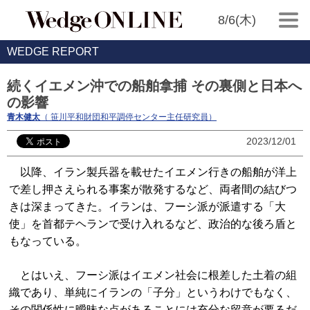
8/6(木)
WEDGE REPORT
続くイエメン沖での船舶拿捕 その裏側と日本へ
の影響
青木健太
（ 笹川平和財団和平調停センター主任研究員）
2023/12/01
以降、イラン製兵器を載せたイエメン行きの船舶が洋上
で差し押さえられる事案が散発するなど、両者間の結びつ
きは深まってきた。イランは、フーシ派が派遣する「大
使」を首都テヘランで受け入れるなど、政治的な後ろ盾と
もなっている。
とはいえ、フーシ派はイエメン社会に根差した土着の組
織であり、単純にイランの「子分」というわけでもなく、
その関係性に曖昧な点があることには充分な留意が要るだ