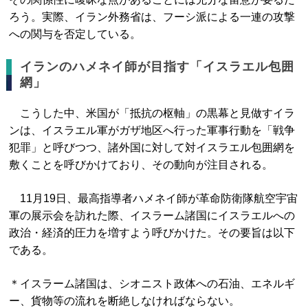
ろう。実際、イラン外務省は、フーシ派による一連の攻撃
への関与を否定している。
イランのハメネイ師が目指す「イスラエル包囲
網」
こうした中、米国が「抵抗の枢軸」の黒幕と見做すイラ
ンは、イスラエル軍がガザ地区へ行った軍事行動を「戦争
犯罪」と呼びつつ、諸外国に対して対イスラエル包囲網を
敷くことを呼びかけており、その動向が注目される。
11月19日、最高指導者ハメネイ師が革命防衛隊航空宇宙
軍の展示会を訪れた際、イスラーム諸国にイスラエルへの
政治・経済的圧力を増すよう呼びかけた。その要旨は以下
である。
＊イスラーム諸国は、シオニスト政体への石油、エネルギ
ー、貨物等の流れを断絶しなければならない。