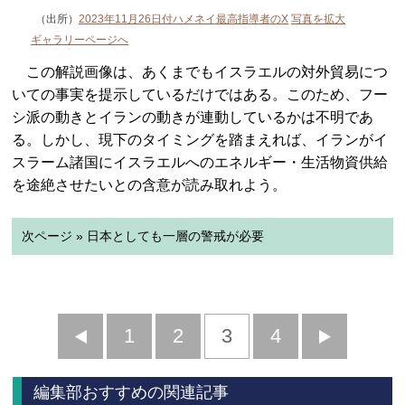
（出所）
2023年11月26日付ハメネイ最高指導者のX
写真を拡大
ギャラリーページへ
この解説画像は、あくまでもイスラエルの対外貿易につ
いての事実を提示しているだけではある。このため、フー
シ派の動きとイランの動きが連動しているかは不明であ
る。しかし、現下のタイミングを踏まえれば、イランがイ
スラーム諸国にイスラエルへのエネルギー・生活物資供給
を途絶させたいとの含意が読み取れよう。
次ページ » 日本としても一層の警戒が必要
前
1
2
3
4
次
へ
へ
編集部おすすめの関連記事