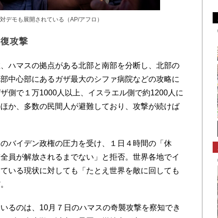
対デモも展開されている（AP/アフロ）
報復攻撃
、ハマスの拠点がある北部と南部を分断し、北部の
北部中心部にあるガザ最大のシファ病院などの攻略に
側で１万1000人以上、イスラエル側で約1200人に
のほか、多数の民間人が避難しており、攻撃が続けば
のバイデン政権の圧力を受け、１日４時間の「休
質全員が解放されるまでない」と拒否。世界各地でイ
きている現状に対しても「たとえ世界を敵に回しても
だ。
いるのは、10月７日のハマスの奇襲攻撃を察知でき