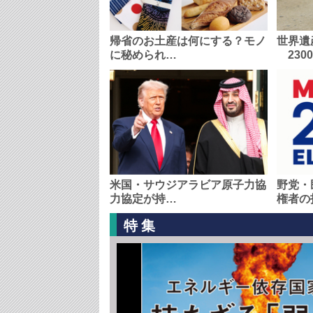
帰省のお土産は何にする？モノ
世界遺
に秘められ…
230
米国・サウジアラビア原子力協
野党・
力協定が持…
権者の
特集