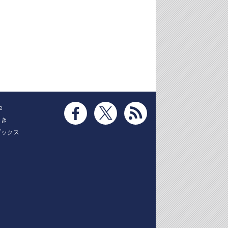
e
とき
ブックス