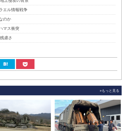
的地上侵攻の背景
ラエル情報戦争
なのか
ハマス衝突
の残虐さ
»もっと見る