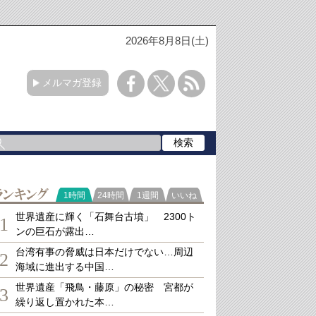
2026年8月8日(土)
メルマガ登録
ランキング
1時間
24時間
1週間
いいね
世界遺産に輝く「石舞台古墳」 2300ト
1
ンの巨石が露出…
台湾有事の脅威は日本だけでない…周辺
2
海域に進出する中国…
世界遺産「飛鳥・藤原」の秘密 宮都が
3
繰り返し置かれた本…