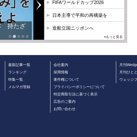
FIFAワールドカップ2026
日本主導で平和の再構築を
本 持たざ
造船立国ニッポンへ
»もっと見る
最新記事一覧
会社案内
月刊Wedg
ランキング
採用情報
月刊ひと
特集一覧
著作権について
ウェッジ
メルマガ登録
プライバシーポリシーについて
特定商取引法に基づく表示
広告のご案内
お問い合わせ