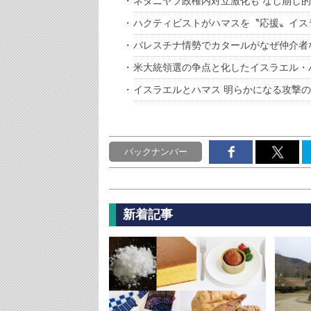
ネタニヤフ政権内対立激化も なし崩し
ハクティビストがハマスを〝応援〟イス
パレスチナ情勢でカタールがなぜ仲介者
米大統領選の争点と化したイスラエル・
イスラエルとハマス 明らかになる攻撃
バックナンバー
新着記事