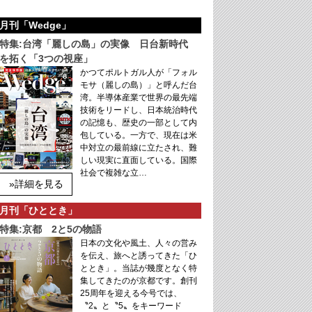
月刊「Wedge」
特集:台湾「麗しの島」の実像 日台新時代
を拓く「3つの視座」
かつてポルトガル人が「フォル
モサ（麗しの島）」と呼んだ台
湾。半導体産業で世界の最先端
技術をリードし、日本統治時代
の記憶も、歴史の一部として内
包している。一方で、現在は米
中対立の最前線に立たされ、難
しい現実に直面している。国際
社会で複雑な立…
»詳細を見る
月刊「ひととき」
特集:京都 2と5の物語
日本の文化や風土、人々の営み
を伝え、旅へと誘ってきた「ひ
ととき」。当誌が幾度となく特
集してきたのが京都です。創刊
25周年を迎える今号では、
〝2〟と〝5〟をキーワード