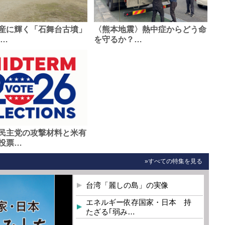
産に輝く「石舞台古墳」
〈熊本地震〉熱中症からどう命
0…
を守るか？…
民主党の攻撃材料と米有
投票…
»すべての特集を見る
台湾「麗しの島」の実像
エネルギー依存国家・日本 持
たざる｢弱み…