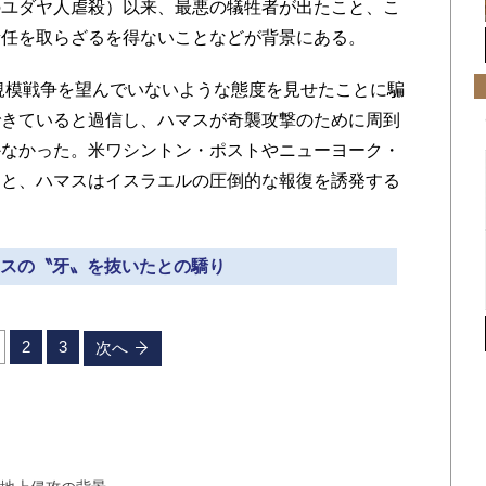
のユダヤ人虐殺）以来、最悪の犠牲者が出たこと、こ
責任を取らざるを得ないことなどが背景にある。
規模戦争を望んでいないような態度を見せたことに騙
できていると過信し、ハマスが奇襲攻撃のために周到
かなかった。米ワシントン・ポストやニューヨーク・
ると、ハマスはイスラエルの圧倒的な報復を誘発する
ハマスの〝牙〟を抜いたとの驕り
2
3
次へ