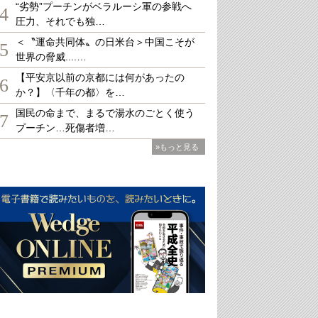
“劣勢”プーチンがベラルーシ軍の参戦へ
4
圧力、それでも独…
＜〝運命共同体〟の日米台＞中国こそが
5
世界の脅威....…
【平安京以前の京都には何があったの
6
か？】〈千年の都〉を…
国民の命まで、まるで湯水のごとく使う
7
プーチン…死傷者増…
»もっと見る