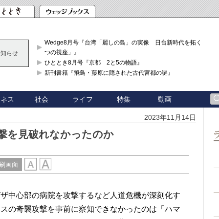
Wedge8月号『台湾「麗しの島」の実像 日台新時代を拓く「3
つの視座」』
お知らせ
ひととき8月号『京都 2と5の物語』
新刊書籍『飛鳥・藤原に隠された古代宮都の謎』
ジネス
社会
ライフ
特集
動画
2023年11月14日
撃を見破れなかったのか
刷画面
ザ中心部の病院を攻撃するなど人道危機が深刻化す
マスの奇襲攻撃を事前に察知できなかったのは「ハマ