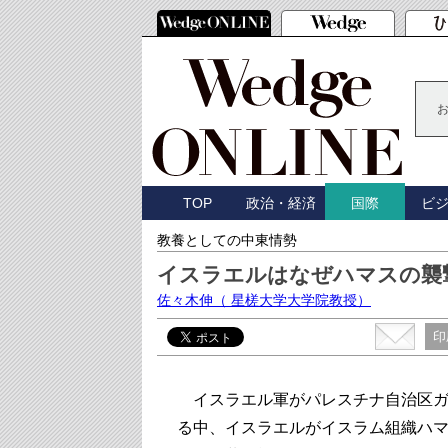
TOP
政治・経済
ビ
国際
教養としての中東情勢
イスラエルはなぜハマスの襲
佐々木伸
（ 星槎大学大学院教授）
印
イスラエル軍がパレスチナ自治区ガ
る中、イスラエルがイスラム組織ハ