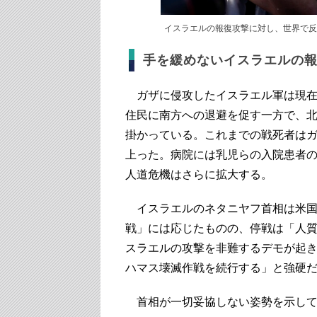
イスラエルの報復攻撃に対し、世界で反
手を緩めないイスラエルの
ガザに侵攻したイスラエル軍は現在
住民に南方への退避を促す一方で、
掛かっている。これまでの戦死者はガザ
上った。病院には乳児らの入院患者
人道危機はさらに拡大する。
イスラエルのネタニヤフ首相は米国
戦」には応じたものの、停戦は「人
スラエルの攻撃を非難するデモが起
ハマス壊滅作戦を続行する」と強硬
首相が一切妥協しない姿勢を示して