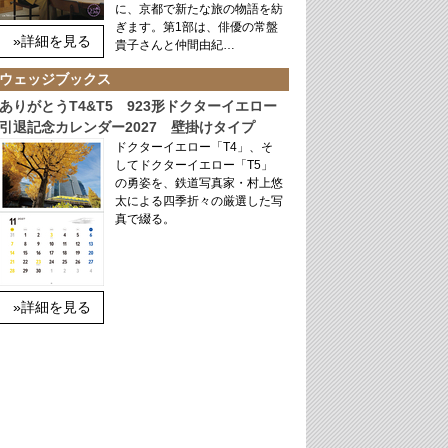
に、京都で新たな旅の物語を紡
ぎます。第1部は、俳優の常盤
»詳細を見る
貴子さんと仲間由紀…
ウェッジブックス
ありがとうT4&T5 923形ドクターイエロー
引退記念カレンダー2027 壁掛けタイプ
ドクターイエロー「T4」、そ
してドクターイエロー「T5」
の勇姿を、鉄道写真家・村上悠
太による四季折々の厳選した写
真で綴る。
»詳細を見る