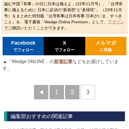
論む中国 ｢有事」の日に日本は備えよ」(22年11月号）、「台湾有
事に備えるために 日本に必須の“新発想”と“多様性”」 （23年11月
号）をまとめた特別版『台湾有事は日本有事 日本がいま、すべき
こと』を、電子書籍「Wedge Online Premium」として、
アマゾン
でご購読いただくことができます。
Facebook
X
メルマガ
でフォロー
でフォロー
に登録
▲「Wedge ONLINE」の
新着記事
などをお届けしていま
す。
前
1
2
3
へ
編集部おすすめの関連記事