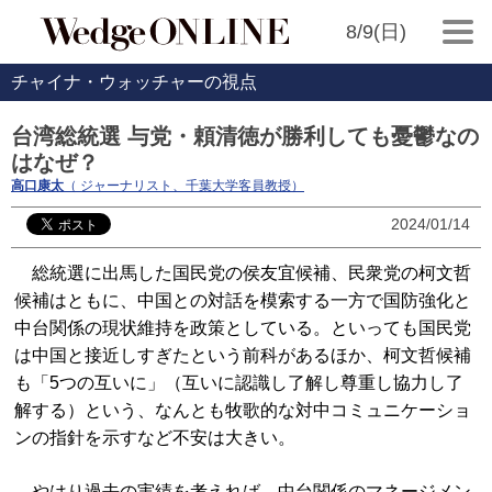
8/9(日)
チャイナ・ウォッチャーの視点
台湾総統選 与党・頼清徳が勝利しても憂鬱なの
はなぜ？
高口康太
（ ジャーナリスト、千葉大学客員教授）
2024/01/14
総統選に出馬した国民党の侯友宜候補、民衆党の柯文哲
候補はともに、中国との対話を模索する一方で国防強化と
中台関係の現状維持を政策としている。といっても国民党
は中国と接近しすぎたという前科があるほか、柯文哲候補
も「5つの互いに」（互いに認識し了解し尊重し協力し了
解する）という、なんとも牧歌的な対中コミュニケーショ
ンの指針を示すなど不安は大きい。
やはり過去の実績を考えれば、中台関係のマネージメン