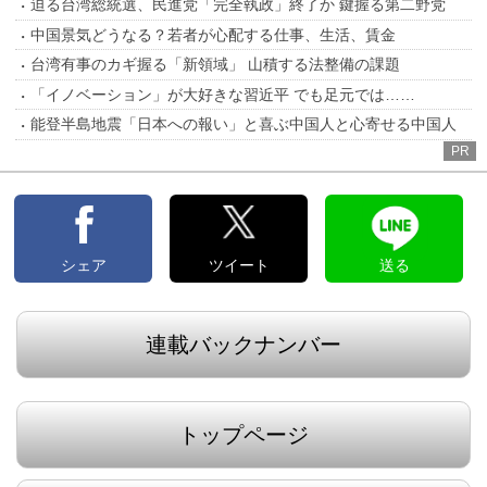
迫る台湾総統選、民進党「完全執政」終了か 鍵握る第二野党
中国景気どうなる？若者が心配する仕事、生活、賃金
台湾有事のカギ握る「新領域」 山積する法整備の課題
「イノベーション」が大好きな習近平 でも足元では……
能登半島地震「日本への報い」と喜ぶ中国人と心寄せる中国人
PR
シェア
ツイート
送る
連載バックナンバー
トップページ