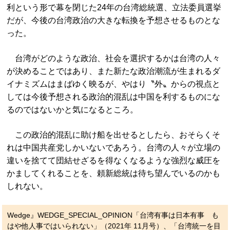
利という形で幕を閉じた24年の台湾総統選、立法委員選挙
だが、今後の台湾政治の大きな転換を予想させるものとな
った。
台湾がどのような政治、社会を選択するかは台湾の人々
が決めることではあり、また新たな政治潮流が生まれるダ
イナミズムはまばゆく映るが、やはり〝外〟からの視点と
しては今後予想される政治的混乱は中国を利するものにな
るのではないかと気になるところ。
この政治的混乱に助け船を出せるとしたら、おそらくそ
れは中国共産党しかいないであろう。台湾の人々が立場の
違いを捨てて団結せざるを得なくなるような強烈な威圧を
かましてくれることを、頼新総統は待ち望んでいるのかも
しれない。
Wedge』WEDGE_SPECIAL_OPINION「台湾有事は日本有事 も
はや他人事ではいられない」（2021年 11月号）、「台湾統一を目