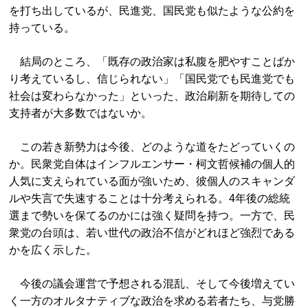
を打ち出しているが、民進党、国民党も似たような公約を
持っている。
結局のところ、「既存の政治家は私腹を肥やすことばか
り考えているし、信じられない」「国民党でも民進党でも
社会は変わらなかった」といった、政治刷新を期待しての
支持者が大多数ではないか。
この若き新勢力は今後、どのような道をたどっていくの
か。民衆党自体はインフルエンサー・柯文哲候補の個人的
人気に支えられている面が強いため、彼個人のスキャンダ
ルや失言で失速することは十分考えられる。4年後の総統
選まで勢いを保てるのかには強く疑問を持つ。一方で、民
衆党の台頭は、若い世代の政治不信がどれほど強烈である
かを広く示した。
今後の議会運営で予想される混乱、そして今後増えてい
く一方のオルタナティブな政治を求める若者たち、与党勝