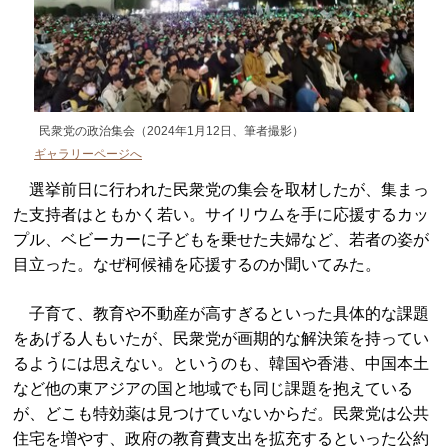
民衆党の政治集会（2024年1月12日、筆者撮影）
ギャラリーページへ
選挙前日に行われた民衆党の集会を取材したが、集まっ
た支持者はともかく若い。サイリウムを手に応援するカッ
プル、ベビーカーに子どもを乗せた夫婦など、若者の姿が
目立った。なぜ柯候補を応援するのか聞いてみた。
子育て、教育や不動産が高すぎるといった具体的な課題
をあげる人もいたが、民衆党が画期的な解決策を持ってい
るようには思えない。というのも、韓国や香港、中国本土
など他の東アジアの国と地域でも同じ課題を抱えている
が、どこも特効薬は見つけていないからだ。民衆党は公共
住宅を増やす、政府の教育費支出を拡充するといった公約