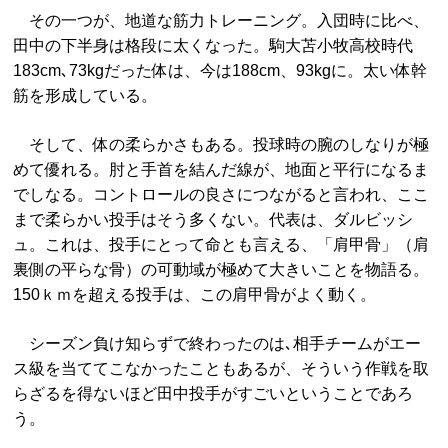
その一つが、地道な筋力トレーニング。入団時に比べ、
田中の下半身は格段に太くなった。駒大苫小牧高校時代
183cm､73kgだった体は、今は188cm、93kgに。太い体幹
筋を形成している。
そして、体の柔らかさもある。投球時の腕のしなりが極
めて優れる。肘と手首を結んだ線が、地面と平行になるま
でしなる。コントロールの良さにつながると言われ、ここ
まで柔らかい投手はそう多くない。代表は、ダルビッシ
ュ。これは、投手にとって命とも言える、「肩甲骨」（肩
裏側の平らな骨）の可動域が極めて大きいことを物語る。
150ｋｍを超える投手は、この肩甲骨がよく動く。
シーズン負け知らずで終わったのは､相手チームがエー
ス級を当ててこなかったこともあるが、そういう作戦を取
らざるを得ないほど田中投手がすごいということであろ
う。