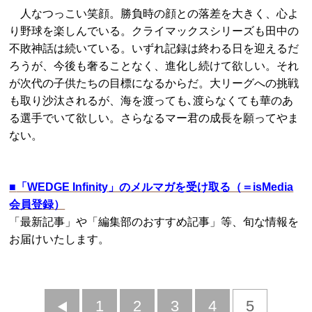
人なつっこい笑顔。勝負時の顔との落差を大きく、心よ
り野球を楽しんでいる。クライマックスシリーズも田中の
不敗神話は続いている。いずれ記録は終わる日を迎えるだ
ろうが、今後も奢ることなく、進化し続けて欲しい。それ
が次代の子供たちの目標になるからだ。大リーグへの挑戦
も取り沙汰されるが、海を渡っても､渡らなくても華のあ
る選手でいて欲しい。さらなるマー君の成長を願ってやま
ない。
■
「WEDGE Infinity」のメルマガを受け取る（＝isMedia
会員登録）
「最新記事」や「編集部のおすすめ記事」等、旬な情報を
お届けいたします。
前
1
2
3
4
5