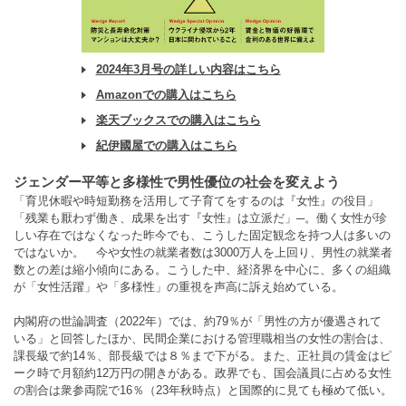
2024年3月号の詳しい内容はこちら
Amazonでの購入はこちら
楽天ブックスでの購入はこちら
紀伊國屋での購入はこちら
ジェンダー平等と多様性で男性優位の社会を変えよう
「育児休暇や時短勤務を活用して子育てをするのは『女性』の役目」
「残業も厭わず働き、成果を出す『女性』は立派だ」─。働く女性が珍
しい存在ではなくなった昨今でも、こうした固定観念を持つ人は多いの
ではないか。 今や女性の就業者数は3000万人を上回り、男性の就業者
数との差は縮小傾向にある。こうした中、経済界を中心に、多くの組織
が「女性活躍」や「多様性」の重視を声高に訴え始めている。
内閣府の世論調査（2022年）では、約79％が「男性の方が優遇されて
いる」と回答したほか、民間企業における管理職相当の女性の割合は、
課長級で約14％、部長級では８％まで下がる。また、正社員の賃金はピ
ーク時で月額約12万円の開きがある。政界でも、国会議員に占める女性
の割合は衆参両院で16％（23年秋時点）と国際的に見ても極めて低い。