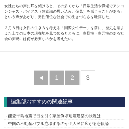
女性たちの声に耳を傾けると、その多くから「日常生活や職場でアンコ
ンシャス・バイアス（無意識の思い込み、偏見）を感じることがある」
という声があがり、男性優位な社会での生きづらさを吐露した。
３月８日は女性の生き方を考える「国際女性デー」を前に、歴史を踏ま
えた上での日本の現在地を見つめるとともに、多様性・多元性のある社
会の実現には何が必要なのかを考えたい。
前
1
2
3
へ
編集部おすすめの関連記事
能登半島地震で目を引く家屋倒壊耐震建築の状況は
中国の不動産バブル崩壊するのか？人民に広がる悲観論