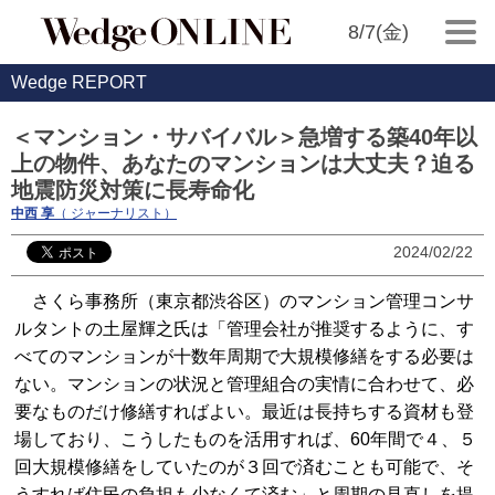
8/7(金)
Wedge REPORT
＜マンション・サバイバル＞急増する築40年以
上の物件、あなたのマンションは大丈夫？迫る
地震防災対策に長寿命化
中西 享
（ ジャーナリスト）
2024/02/22
さくら事務所（東京都渋谷区）のマンション管理コンサ
ルタントの土屋輝之氏は「管理会社が推奨するように、す
べてのマンションが十数年周期で大規模修繕をする必要は
ない。マンションの状況と管理組合の実情に合わせて、必
要なものだけ修繕すればよい。最近は長持ちする資材も登
場しており、こうしたものを活用すれば、60年間で４、５
回大規模修繕をしていたのが３回で済むことも可能で、そ
うすれば住民の負担も少なくて済む」と周期の見直しを提