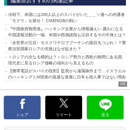
編集部おすすめの関連記事
冷戦下、米国には200人以上のスパイがいた＿＿ソ連への内通者
「モグラ」を探せ！ CIA対KGBの戦い
〝中国政府御用達〟ハッキング企業から情報漏えい 露わになる
中国諜報活動の一端、米国や西側諸国も注目するその中身とは？
〈全世界が注目〉モスクワテロでプーチンの面目丸つぶれ！？警
察治安国家ロシアの失敗はなぜ起きた？
＜ロシアの次なる標的は？＞ロシア勢力と西欧の狭間にある国、
現代史に見るロシア侵略の傾向から見えるもの
【携帯電話がスパイの役割】監視から遠隔操作まで…イスラエル
のハッキングとAI技術の急速な進展に日本も他人事ではない理由
PR
シェア
ツイート
送る