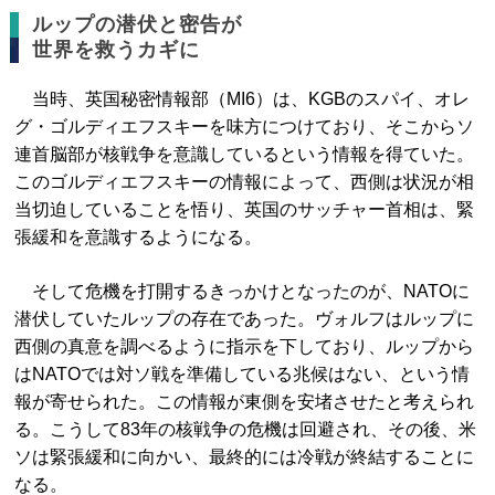
ルップの潜伏と密告が
世界を救うカギに
当時、英国秘密情報部（MI6）は、KGBのスパイ、オレ
グ・ゴルディエフスキーを味方につけており、そこからソ
連首脳部が核戦争を意識しているという情報を得ていた。
このゴルディエフスキーの情報によって、西側は状況が相
当切迫していることを悟り、英国のサッチャー首相は、緊
張緩和を意識するようになる。
そして危機を打開するきっかけとなったのが、NATOに
潜伏していたルップの存在であった。ヴォルフはルップに
西側の真意を調べるように指示を下しており、ルップから
はNATOでは対ソ戦を準備している兆候はない、という情
報が寄せられた。この情報が東側を安堵させたと考えられ
る。こうして83年の核戦争の危機は回避され、その後、米
ソは緊張緩和に向かい、最終的には冷戦が終結することに
なる。