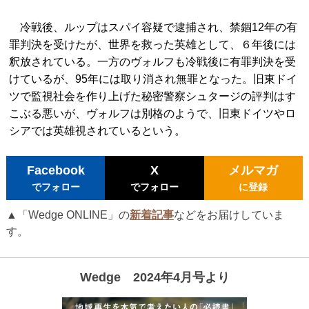
冷戦後、ルップはスパイ容疑で逮捕され、禁錮12年の有
罪判決を受けたが、世界を救った英雄として、６年後には
釈放されている。一方のヴォルフも冷戦後に有罪判決を受
けているが、95年には取り消され無罪となった。旧東ドイ
ツで監視社会を作り上げた秘密警察シュタージの評判はす
こぶる悪いが、ヴォルフは別格のようで、旧東ドイツやロ
シアでは英雄視されているという。
Facebook
X
メルマガ
でフォロー
でフォロー
に登録
▲「Wedge ONLINE」の
新着記事
などをお届けしていま
す。
Wedge 2024年4月号より