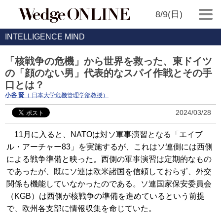
8/9(日)
INTELLIGENCE MIND
「核戦争の危機」から世界を救った、東ドイツ
の「顔のない男」代表的なスパイ作戦とその手
口とは？
小谷 賢
（ 日本大学危機管理学部教授）
2024/03/28
11月に入ると、NATOは対ソ軍事演習となる「エイブ
ル・アーチャー83」を実施するが、これはソ連側には西側
による戦争準備と映った。西側の軍事演習は定期的なもの
であったが、既にソ連は欧米諸国を信頼しておらず、外交
関係も機能していなかったのである。ソ連国家保安委員会
（KGB）は西側が核戦争の準備を進めているという前提
で、欧州各支部に情報収集を命じていた。