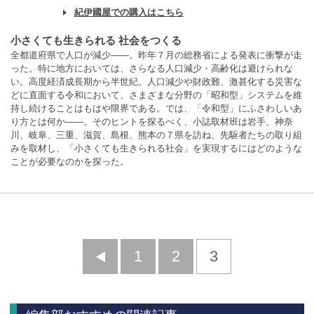
紀伊國屋での購入はこちら
小さくても生きられる 社会をつくる
全都道府県で人口が減少――。昨年７月の総務省による発表に衝撃が走
った。特に地方においては、さらなる人口減少・高齢化は避けられな
い。高度経済成長期から半世紀。人口減少や財政難、激甚化する災害な
どに直面する令和において、さまざまな分野の「昭和型」システムを維
持し続けることはもはや限界である。では、「令和型」にふさわしいあ
り方とは何か――。そのヒントを探るべく、小誌取材班は岩手、神奈
川、岐阜、三重、滋賀、島根、熊本の７県を訪ね、先駆者たちの取り組
みを取材し、「小さくても生きられる社会」を実現するにはどのような
ことが必要なのかを探った。
前
1
2
3
へ