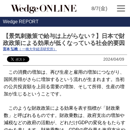
8/7(金)
Wedge REPORT
【景気刺激策で給与は上がらない？】日本で財
政政策による効果が低くなっている社会的要因
宮本 弘曉
（ 一橋大学経済研究所）
2024/04/09
この消費の増加は、再び生産と雇用の増加につながり、
国民所得がさらに増加するという流れが生まれます。当初
の公共投資額を上回る需要の増加、そして所得、生産の増
加が生じるということです。
このような財政政策による効果を表す指標が「財政乗
数」と呼ばれるものです。財政乗数は、政府支出の増加や
減税などの政府の活動が、どれだけGDPの変化をもたらす
のかを表します。財政乗数は、GDPの変化量を政府支出や