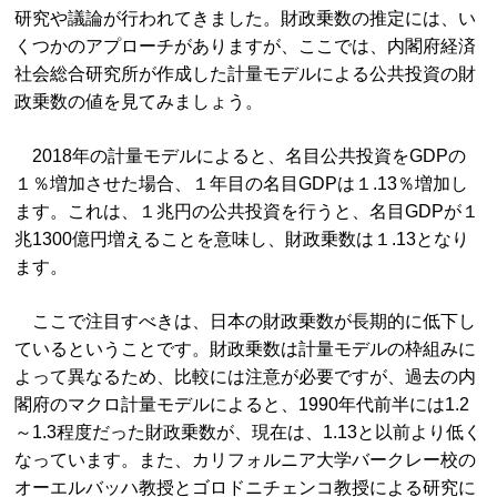
研究や議論が行われてきました。財政乗数の推定には、い
くつかのアプローチがありますが、ここでは、内閣府経済
社会総合研究所が作成した計量モデルによる公共投資の財
政乗数の値を見てみましょう。
2018年の計量モデルによると、名目公共投資をGDPの
１％増加させた場合、１年目の名目GDPは１.13％増加し
ます。これは、１兆円の公共投資を行うと、名目GDPが１
兆1300億円増えることを意味し、財政乗数は１.13となり
ます。
ここで注目すべきは、日本の財政乗数が長期的に低下し
ているということです。財政乗数は計量モデルの枠組みに
よって異なるため、比較には注意が必要ですが、過去の内
閣府のマクロ計量モデルによると、1990年代前半には1.2
～1.3程度だった財政乗数が、現在は、1.13と以前より低く
なっています。また、カリフォルニア大学バークレー校の
オーエルバッハ教授とゴロドニチェンコ教授による研究に