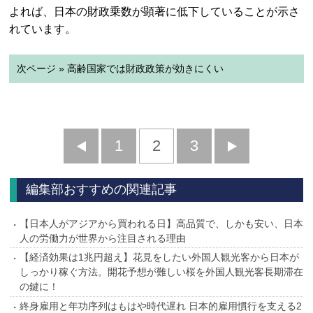
よれば、日本の財政乗数が顕著に低下していることが示さ
れています。
次ページ » 高齢国家では財政政策が効きにくい
前
1
2
3
次
へ
へ
編集部おすすめの関連記事
【日本人がアジアから買われる日】高品質で、しかも安い、日本
人の労働力が世界から注目される理由
【経済効果は1兆円超え】花見をしたい外国人観光客から日本が
しっかり稼ぐ方法。開花予想が難しい桜を外国人観光客長期滞在
の鍵に！
終身雇用と年功序列はもはや時代遅れ 日本的雇用慣行を支える2