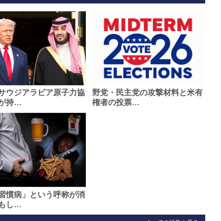
サウジアラビア原子力協
野党・民主党の攻撃材料と米有
が持…
権者の投票…
習慣病」という呼称が消
もし…