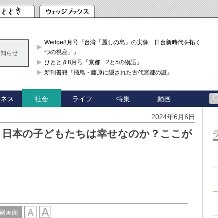
Wedge8月号『台湾「麗しの島」の実像 日台新時代を拓く「3
つの視座」』
お知らせ
ひととき8月号『京都 2と5の物語』
新刊書籍『飛鳥・藤原に隠された古代宮都の謎』
ジネス
ライフ
特集
動画
社会
2024年6月6日
！】日本の子どもたちは幸せなのか？ここが
刷画面