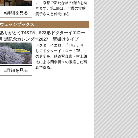
に、京都で新たな旅の物語を紡
ぎます。第1部は、俳優の常盤
»詳細を見る
貴子さんと仲間由紀…
ウェッジブックス
ありがとうT4&T5 923形ドクターイエロー
引退記念カレンダー2027 壁掛けタイプ
ドクターイエロー「T4」、そ
してドクターイエロー「T5」
の勇姿を、鉄道写真家・村上悠
太による四季折々の厳選した写
真で綴る。
»詳細を見る