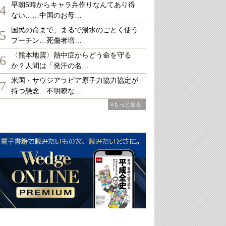
早朝5時からキャラ弁作りなんてあり得
4
ない……中国のお母…
国民の命まで、まるで湯水のごとく使う
5
プーチン…死傷者増…
〈熊本地震〉熱中症からどう命を守る
6
か？人間は「発汗の名…
米国・サウジアラビア原子力協力協定が
7
持つ懸念…不明瞭な…
»もっと見る