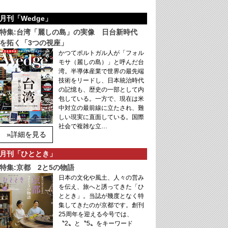
月刊「Wedge」
特集:台湾「麗しの島」の実像 日台新時代
を拓く「3つの視座」
かつてポルトガル人が「フォル
モサ（麗しの島）」と呼んだ台
湾。半導体産業で世界の最先端
技術をリードし、日本統治時代
の記憶も、歴史の一部として内
包している。一方で、現在は米
中対立の最前線に立たされ、難
しい現実に直面している。国際
社会で複雑な立…
»詳細を見る
月刊「ひととき」
特集:京都 2と5の物語
日本の文化や風土、人々の営み
を伝え、旅へと誘ってきた「ひ
ととき」。当誌が幾度となく特
集してきたのが京都です。創刊
25周年を迎える今号では、
〝2〟と〝5〟をキーワード