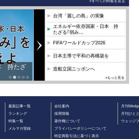
»すべての特集を見る
台湾「麗しの島」の実像
エネルギー依存国家・日本 持
たざる｢弱み…
FIFAワールドカップ2026
日本主導で平和の再構築を
本 持たざ
造船立国ニッポンへ
»もっと見る
最新記事一覧
会社案内
月刊Wedg
ランキング
採用情報
月刊ひと
特集一覧
著作権について
ウェッジ
メルマガ登録
プライバシーポリシーについて
特定商取引法に基づく表示