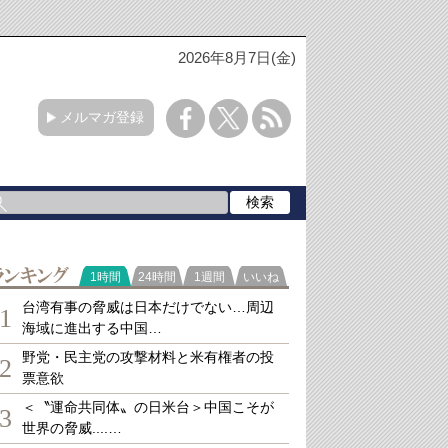
2026年8月7日(金)
メルマガ登録
ランキング
1時間
24時間
1週間
いいね
台湾有事の脅威は日本だけでない…周辺
1
海域に進出する中国…
野党・民主党の攻撃材料と米有権者の投
2
票意欲
＜〝運命共同体〟の日米台＞中国こそが
3
世界の脅威....…