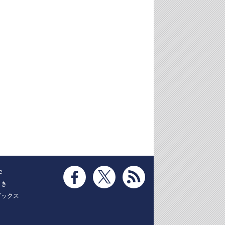
e
とき
ブックス