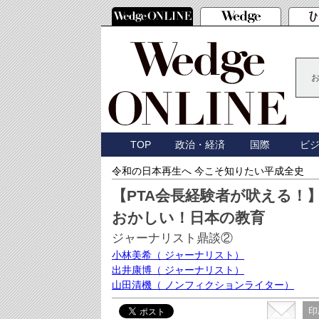
TOP
政治・経済
国際
ビ
令和の日本再生へ 今こそ知りたい平成全史
【PTA会長経験者が吠える
おかしい！日本の教育
ジャーナリスト鼎談②
小林美希
（ ジャーナリスト）
出井康博
（ ジャーナリスト）
山田清機
（ ノンフィクションライター）
印