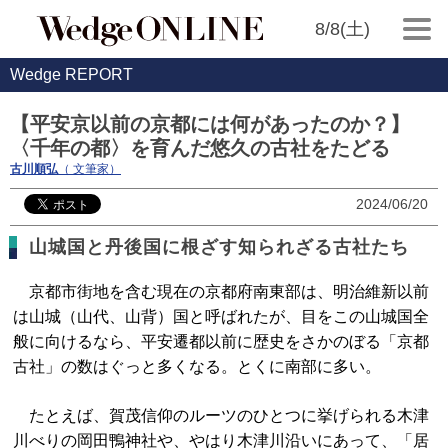
8/8(土)
Wedge REPORT
【平安京以前の京都には何があったのか？】
〈千年の都〉を育んだ悠久の古社をたどる
古川順弘
（ 文筆家）
2024/06/20
山城国と丹後国に根ざす知られざる古社たち
京都市街地を含む現在の京都府南東部は、明治維新以前
は山城（山代、山背）国と呼ばれたが、目をこの山城国全
般に向けるなら、平安遷都以前に歴史をさかのぼる「京都
古社」の数はぐっと多くなる。とくに南部に多い。
たとえば、賀茂信仰のルーツのひとつに挙げられる木津
川べりの岡田鴨神社や、やはり木津川沿いにあって、「居