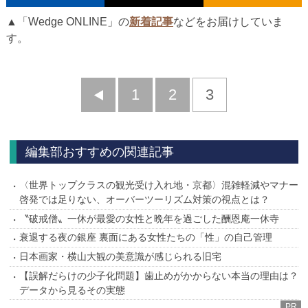
▲「Wedge ONLINE」の
新着記事
などをお届けしていま
す。
前
1
2
3
へ
編集部おすすめの関連記事
〈世界トップクラスの観光受け入れ地・京都〉混雑軽減やマナー
啓発では足りない、オーバーツーリズム対策の視点とは？
〝破戒僧〟一休が最愛の女性と晩年を過ごした酬恩庵一休寺
衰退する夜の銀座 裏面にある女性たちの「性」の自己管理
日本画家・横山大観の美意識が感じられる旧宅
【誤解だらけの少子化問題】歯止めがかからない本当の理由は？
データから見るその実態
PR