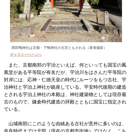
岡田鴨神社は京都・下鴨神社の元宮ともされる（著者撮影）
ギャラリーページへ
また、京都南郊の宇治といえば、何といっても国宝の鳳
凰堂がある平等院が有名だが、宇治川をはさんだ平等院の
対岸には、応神・仁徳天皇の時代にルーツをもつ古社、宇
治神社と宇治上神社が鎮座している。平安時代後期の建造
とされる宇治上神社の本殿は、神社建築物としては現存最
古のもので、鎌倉時代建造の拝殿とともに国宝に指定され
ている。
山城南部にこのような由緒ある古社が意外に多いのは、
奈良時代までは北部（現在の京都市街地）ではなく、こち