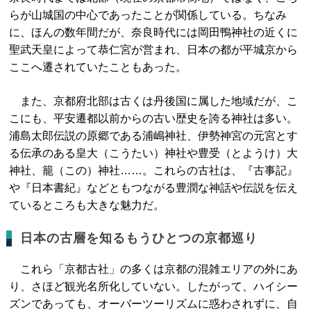
らが山城国の中心であったことが関係している。ちなみ
に、ほんの数年間だが、奈良時代には岡田鴨神社の近くに
聖武天皇によって恭仁宮が営まれ、日本の都が平城京から
ここへ遷されていたこともあった。
また、京都府北部は古くは丹後国に属した地域だが、こ
こにも、平安遷都以前からの古い歴史を誇る神社は多い。
浦島太郎伝説の原郷である浦嶋神社、伊勢神宮の元宮とす
る伝承のある皇大（こうたい）神社や豊受（とようけ）大
神社、籠（この）神社……。これらの古社は、『古事記』
や『日本書紀』などともつながる豊潤な神話や伝説を伝え
ているところも大きな魅力だ。
日本の古層を知るもうひとつの京都巡り
これら「京都古社」の多くは京都の混雑エリアの外にあ
り、さほど観光名所化していない。したがって、ハイシー
ズンであっても、オーバーツーリズムに惑わされずに、自