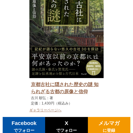
京都古社に隠された歴史の謎 知
られざる古都の原像と信仰
古川 順弘：著
定価：1,430円（税込み）
ギャラリーページへ
Facebook
X
メルマガ
でフォロー
でフォロー
に登録