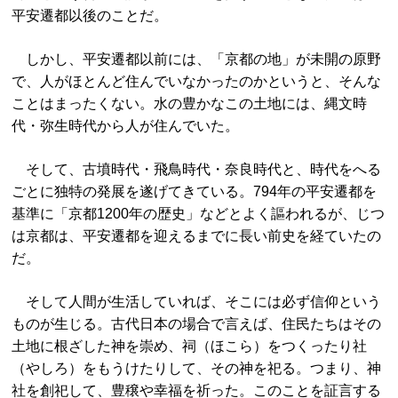
平安遷都以後のことだ。
しかし、平安遷都以前には、「京都の地」が未開の原野
で、人がほとんど住んでいなかったのかというと、そんな
ことはまったくない。水の豊かなこの土地には、縄文時
代・弥生時代から人が住んでいた。
そして、古墳時代・飛鳥時代・奈良時代と、時代をへる
ごとに独特の発展を遂げてきている。794年の平安遷都を
基準に「京都1200年の歴史」などとよく謳われるが、じつ
は京都は、平安遷都を迎えるまでに長い前史を経ていたの
だ。
そして人間が生活していれば、そこには必ず信仰という
ものが生じる。古代日本の場合で言えば、住民たちはその
土地に根ざした神を崇め、祠（ほこら）をつくったり社
（やしろ）をもうけたりして、その神を祀る。つまり、神
社を創祀して、豊穣や幸福を祈った。このことを証言する