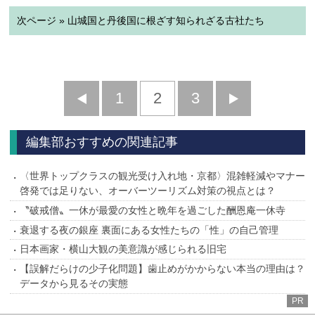
次ページ » 山城国と丹後国に根ざす知られざる古社たち
前
1
2
3
次
へ
へ
編集部おすすめの関連記事
〈世界トップクラスの観光受け入れ地・京都〉混雑軽減やマナー
啓発では足りない、オーバーツーリズム対策の視点とは？
〝破戒僧〟一休が最愛の女性と晩年を過ごした酬恩庵一休寺
衰退する夜の銀座 裏面にある女性たちの「性」の自己管理
日本画家・横山大観の美意識が感じられる旧宅
【誤解だらけの少子化問題】歯止めがかからない本当の理由は？
データから見るその実態
PR