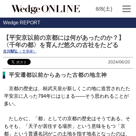
8/8(土)
Wedge REPORT
【平安京以前の京都には何があったのか？】
〈千年の都〉を育んだ悠久の古社をたどる
古川順弘
（ 文筆家）
2024/06/20
平安遷都以前からあった古都の地主神
京都の歴史は、桓武天皇が新しくこの地に造営されたた
平安京に入った794年にはじまる――そう思われることが
多い。
たしかに、「都」としての京都の歴史はそうである。そ
もそも、「天子が居住する場所」という意味をもつ「京
都」という普通名詞がこの土地を指す地名となったのは、