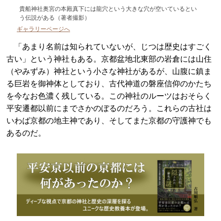
貴船神社奥宮の本殿真下には龍穴という大きな穴が空いているとい
う伝説がある（著者撮影）
ギャラリーページへ
「あまり名前は知られていないが、じつは歴史はすごく
古い」という神社もある。京都盆地北東部の岩倉には山住
（やみずみ）神社という小さな神社があるが、山腹に鎮ま
る巨岩を御神体としており、古代神道の磐座信仰のかたち
を今なお色濃く残している。この神社のルーツはおそらく
平安遷都以前にまでさかのぼるのだろう。これらの古社は
いわば京都の地主神であり、そしてまた京都の守護神でも
あるのだ。