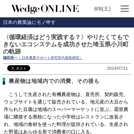
8/8(土)
日本の農業論にモノ申す
〈循環経済はどう実践する？〉やりたくてもで
きないエコシステムを成功させた埼玉県小川町
の軌跡
福田浩一
（ 日本農業サポート研究所代表取締役）
2024/07/11
農産物は地域内での消費、その後も
こうして生産された有機農産物は、直売所、契約販売、
ウェブサイトを通じて販売されている。地元産の大豆から
作られた豆腐は地域のスーパーマーケットに並ぶ。霜里農
場に隣接する廃校になった小学校はレストランに改装さ
れ、地域の食材を使った料理が提供されている。生産され
た野菜はあらゆる形で消費者の口に入る。