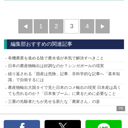
前
1
2
3
4
次
へ
へ
編集部おすすめの関連記事
有機農業を進める陰で農水省が本気で解決すべきこと
日本の農産物輸出は好調なのか？シンガポールの現実
繰り返される「国産は危険」記事、非科学的な記事へ「基本知
識」で自衛するには
農産物輸出大国タイで見た日本のコメ輸出の現実 日本産は高く
ても売れるのか？「日本食ブーム」に乗るために必要なこと
三重の先駆者たちが見せる新たな「農家さん」の姿
PR