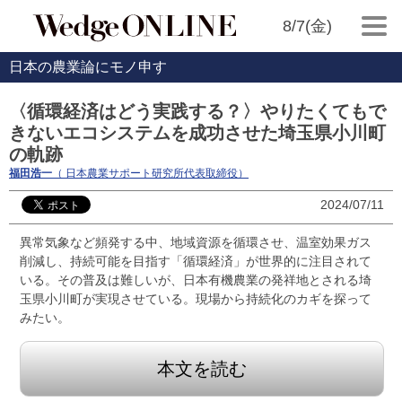
8/7(金)
日本の農業論にモノ申す
〈循環経済はどう実践する？〉やりたくてもで
きないエコシステムを成功させた埼玉県小川町
の軌跡
福田浩一
（ 日本農業サポート研究所代表取締役）
2024/07/11
異常気象など頻発する中、地域資源を循環させ、温室効果ガス
削減し、持続可能を目指す「循環経済」が世界的に注目されて
いる。その普及は難しいが、日本有機農業の発祥地とされる埼
玉県小川町が実現させている。現場から持続化のカギを探って
みたい。
本文を読む