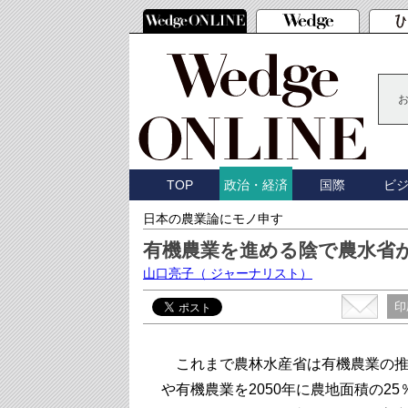
TOP
国際
ビ
政治・経済
日本の農業論にモノ申す
有機農業を進める陰で農水省
山口亮子
（ ジャーナリスト）
印
これまで農林水産省は有機農業の推
や有機農業を2050年に農地面積の2