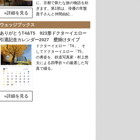
に、京都で新たな旅の物語を紡
ぎます。第1部は、俳優の常盤
»詳細を見る
貴子さんと仲間由紀…
ウェッジブックス
ありがとうT4&T5 923形ドクターイエロー
引退記念カレンダー2027 壁掛けタイプ
ドクターイエロー「T4」、そ
してドクターイエロー「T5」
の勇姿を、鉄道写真家・村上悠
太による四季折々の厳選した写
真で綴る。
»詳細を見る