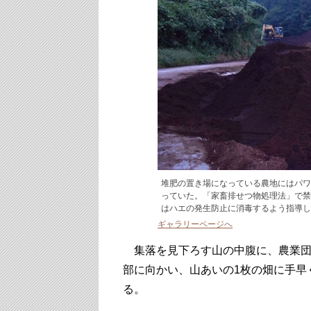
堆肥の置き場になっている農地にはパワ
っていた。「家畜排せつ物処理法」で禁
はハエの発生防止に消毒するよう指導し
ギャラリーページへ
集落を見下ろす山の中腹に、農業団
部に向かい、山あいの1枚の畑に手早
る。