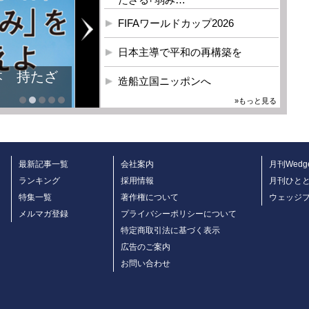
FIFAワールドカップ2026
日本主導で平和の再構築を
本 持たざ
造船立国ニッポンへ
»もっと見る
最新記事一覧
会社案内
月刊Wedg
ランキング
採用情報
月刊ひと
特集一覧
著作権について
ウェッジ
メルマガ登録
プライバシーポリシーについて
特定商取引法に基づく表示
広告のご案内
お問い合わせ