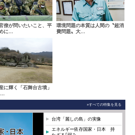
官僚が問いたいこと、平
環境問題の本質は人間の〝超消
めに…
費問題〟大…
産に輝く「石舞台古墳」
0…
»すべての特集を見る
台湾「麗しの島」の実像
エネルギー依存国家・日本 持
たざる｢弱み…