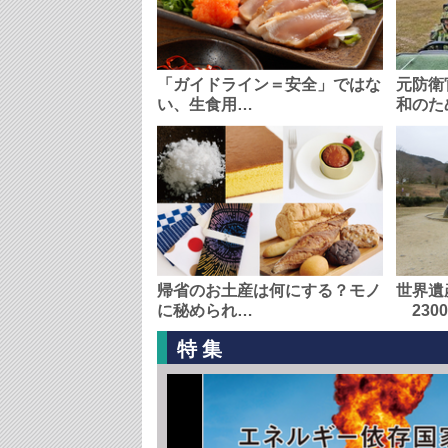
「ガイドライン＝安全」ではな
元防衛
い、生食用…
和のた
帰省のお土産は何にする？モノ
世界遺
に秘められ…
230
特集