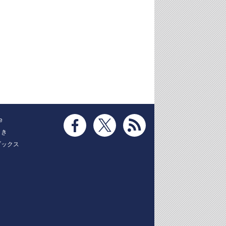
e
とき
ブックス