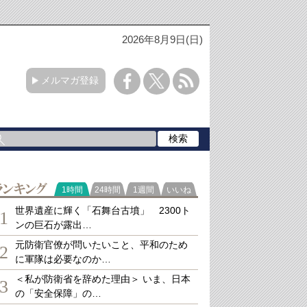
2026年8月9日(日)
メルマガ登録
ランキング
1時間
24時間
1週間
いいね
世界遺産に輝く「石舞台古墳」 2300ト
1
ンの巨石が露出…
元防衛官僚が問いたいこと、平和のため
2
に軍隊は必要なのか…
＜私が防衛省を辞めた理由＞ いま、日本
3
の「安全保障」の…