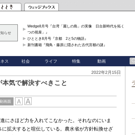
Wedge8月号『台湾「麗しの島」の実像 日台新時代を拓く「3
つの視座」』
お知らせ
ひととき8月号『京都 2と5の物語』
新刊書籍『飛鳥・藤原に隠された古代宮都の謎』
ジネス
社会
ライフ
特集
動画
2022年2月15日
が本気で解決すべきこと
刷画面
進にさほど力を入れてこなかった。それなのにいま
5％に拡大すると喧伝している。農水省が方針転換せざ