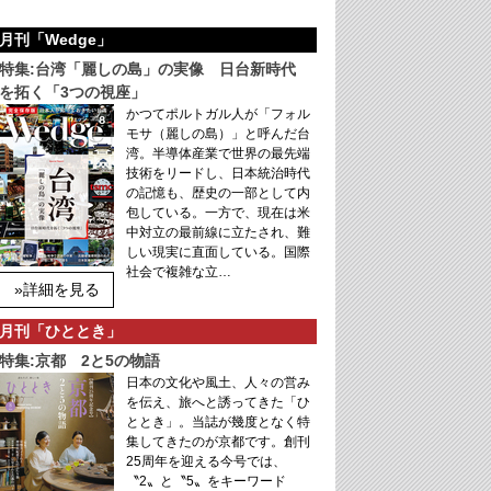
月刊「Wedge」
特集:台湾「麗しの島」の実像 日台新時代
を拓く「3つの視座」
かつてポルトガル人が「フォル
モサ（麗しの島）」と呼んだ台
湾。半導体産業で世界の最先端
技術をリードし、日本統治時代
の記憶も、歴史の一部として内
包している。一方で、現在は米
中対立の最前線に立たされ、難
しい現実に直面している。国際
社会で複雑な立…
»詳細を見る
月刊「ひととき」
特集:京都 2と5の物語
日本の文化や風土、人々の営み
を伝え、旅へと誘ってきた「ひ
ととき」。当誌が幾度となく特
集してきたのが京都です。創刊
25周年を迎える今号では、
〝2〟と〝5〟をキーワード