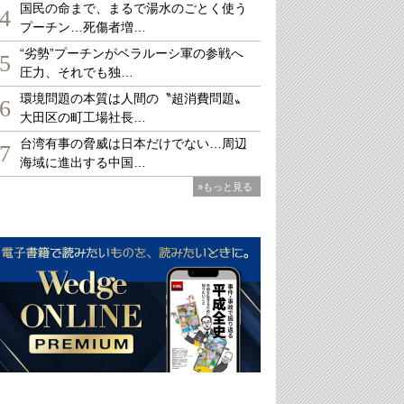
国民の命まで、まるで湯水のごとく使う
4
プーチン…死傷者増…
“劣勢”プーチンがベラルーシ軍の参戦へ
5
圧力、それでも独…
環境問題の本質は人間の〝超消費問題〟
6
大田区の町工場社長…
台湾有事の脅威は日本だけでない…周辺
7
海域に進出する中国…
»もっと見る