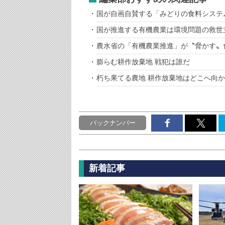
国が自画自賛する「みどりの食料システ
国が推進する有機農業は環境問題の救世
農水省の「有機農業推進」が〝脅かす〟
膨らむ耕作放棄地 戦犯は誰だ
朽ち果てる農地 耕作放棄地はどこへ向
バックナンバー
新着記事