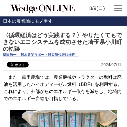
8/9(日)
日本の農業論にモノ申す
〈循環経済はどう実践する？〉やりたくてもで
きないエコシステムを成功させた埼玉県小川町
の軌跡
福田浩一
（ 日本農業サポート研究所代表取締役）
2024/07/11
また、霜里農場では、農業機械やトラクターの燃料は廃
油を活用したバイオディーゼル燃料（BDF）を利用する。
これにより、外部からのエネルギー依存を減らし、地域内
でのエネルギー自給を目指している。