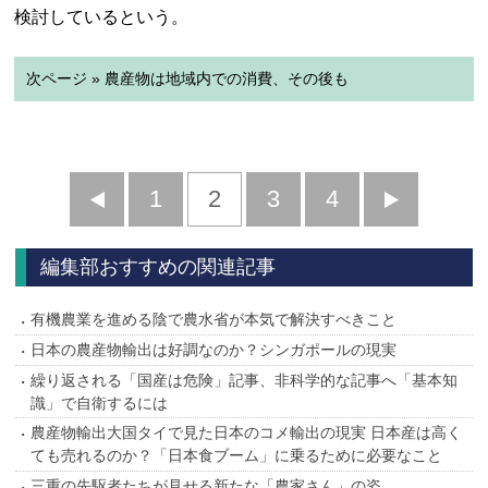
検討しているという。
次ページ » 農産物は地域内での消費、その後も
前
1
2
3
4
次
へ
へ
編集部おすすめの関連記事
有機農業を進める陰で農水省が本気で解決すべきこと
日本の農産物輸出は好調なのか？シンガポールの現実
繰り返される「国産は危険」記事、非科学的な記事へ「基本知
識」で自衛するには
農産物輸出大国タイで見た日本のコメ輸出の現実 日本産は高く
ても売れるのか？「日本食ブーム」に乗るために必要なこと
三重の先駆者たちが見せる新たな「農家さん」の姿