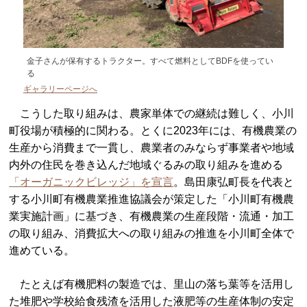
金子さんが保有するトラクター。すべて燃料としてBDFを使ってい
る
ギャラリーページへ
こうした取り組みは、農家単体での継続は難しく、小川
町役場が積極的に関わる。とくに2023年には、有機農業の
生産から消費まで一貫し、農業者のみならず事業者や地域
内外の住民を巻き込んだ地域ぐるみの取り組みを進める
「オーガニックビレッジ」を宣言
。島田康弘町長を代表と
する小川町有機農業推進協議会が策定した「小川町有機農
業実施計画」に基づき、有機農業の生産段階・流通・加工
の取り組み、消費拡大への取り組みの推進を小川町全体で
進めている。
たとえば有機肥料の製造では、里山の落ち葉等を活用し
た堆肥や学校給食残渣を活用した液肥等の生産体制の安定