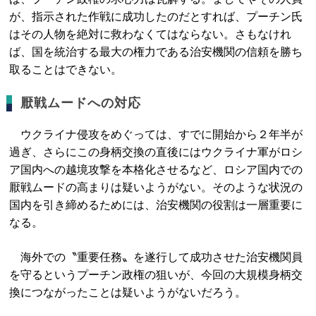
が、指示された作戦に成功したのだとすれば、プーチン氏
はその人物を絶対に救わなくてはならない。さもなけれ
ば、国を統治する最大の権力である治安機関の信頼を勝ち
取ることはできない。
厭戦ムードへの対応
ウクライナ侵攻をめぐっては、すでに開始から２年半が
過ぎ、さらにこの身柄交換の直後にはウクライナ軍がロシ
ア国内への越境攻撃を本格化させるなど、ロシア国内での
厭戦ムードの高まりは疑いようがない。そのような状況の
国内を引き締めるためには、治安機関の役割は一層重要に
なる。
海外での〝重要任務〟を遂行して成功させた治安機関員
を守るというプーチン政権の狙いが、今回の大規模身柄交
換につながったことは疑いようがないだろう。