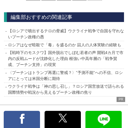
へ
編集部おすすめの関連記事
【ロシアで噴出するテロの脅威】ウクライナ戦争で自国を守れな
いプーチン政権の愚
ロシアはなぜ暗殺で「毒」を盛るのか 囚人の人体実験の経験も
【戦時下のモスクワ】国外脱出でしぼむ若者の声 開戦4カ月で市
内の反戦ムードが沈静化した理由 根強い中高年層の「戦争賛
成、プーチン支持」の現実
〈プーチンはトランプ再選に警戒？〉”予測不能”への不信、ロシ
アにとっては米国分断に期待
ウクライナ戦争は「神の思し召し」？ロシア国営放送で語られる
国際情勢や戦況から見えるプーチン政権の焦り
PR