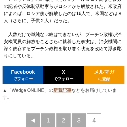
の記者や反体制活動家らがロシアから解放された。米政府
によれば、ロシア側が解放したのは16人で、米国などは８
人（さらに、子供２人）だった。
人数だけで単純な比較はできないが、プーチン政権が治
安機関員の解放をことさらに執着した事実は、治安機関に
深く依存するプーチン政権を取り巻く状況を改めて浮き彫
りにしている。
Facebook
X
メルマガ
でフォロー
でフォロー
に登録
▲「Wedge ONLINE」の
新着記事
などをお届けしていま
す。
前
1
2
3
4