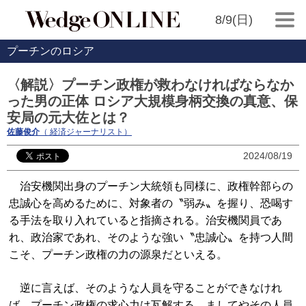
8/9(日)
プーチンのロシア
〈解説〉プーチン政権が救わなければならなか
った男の正体 ロシア大規模身柄交換の真意、保
安局の元大佐とは？
佐藤俊介
（ 経済ジャーナリスト）
2024/08/19
治安機関出身のプーチン大統領も同様に、政権幹部らの
忠誠心を高めるために、対象者の〝弱み〟を握り、恐喝す
る手法を取り入れていると指摘される。治安機関員であ
れ、政治家であれ、そのような強い〝忠誠心〟を持つ人間
こそ、プーチン政権の力の源泉だといえる。
逆に言えば、そのような人員を守ることができなけれ
ば、プーチン政権の求心力は瓦解する。ましてやその人員