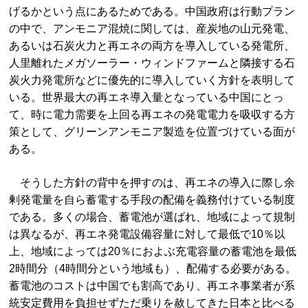
げるかという点にあるためである。中国政府は行動プラン
の中で、アンモニア混焼に関しては、産炭地の山元発電、
あるいは石炭火力と再エネの両方を導入している発電所、
人里離れたメガソーラー・ウィンドファームと隣接する石
炭火力発電所などに優先的に導入していく方針を表明して
いる。世界最大の再エネ導入量となっている中国にとっ
て、時に電力需要を上回る再エネの発電電力を吸収する方
策として、グリーンアンモニア製造を位置づけている面が
ある。
そうした方針の背中を押すのは、再エネの導入に際し余
剰発電量を自ら蓄電する手段の配備を義務付けている制度
である。多くの場合、蓄電池が選ばれ、地域によって規制
は異なるが、再エネ発電設備容量に対して最低で10％以
上、地域によっては20％におよぶ充電容量の蓄電池を最低
2時間分（4時間分という地域も）、配備する必要がある。
蓄電池のコストは中国でも割高であり、再エネ事業者が系
統安定費用を負担せずただ乗りを赦してきた日本と比べる