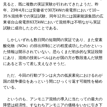
見ると、既に複数の実証実験が行われてきたようだ。昨
年、23年4月には安徽省で30万kWの発電所において10～
35％混焼率での実証試験、同年12月には国家能源集団の広
東省台山発電所63万kWにおいて混焼率は不明ながら実証
試験に成功したとのことである。
しかしいずれも数日間の短期間の実証であり、また窒素
酸化物（NOx）の排出抑制にどの程度成功したのかといっ
た情報は開示されていない。恐らくまだ初歩的な実証段階
にあり、混焼の技術レベルはわが国の方が数段進んだ状態
にあると言って差し支えなさそうだ。
ただ、今回の行動プランは火力の低炭素化におけるわが
国の競争優位をあっという間にひっくり返す可能性を秘め
ている。
というのも、アンモニア混焼の導入に当たっての最大の
障壁は経済性、すなわちアンモニアの価格をいかに引き下