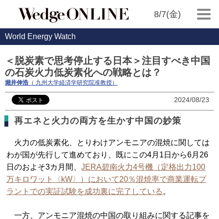
8/7(金)
World Energy Watch
＜脱炭素で思考停止する日本＞注目すべき中国
の石炭火力低炭素化への戦略とは？
堀井伸浩
（ 九州大学経済学研究院准教授）
2024/08/23
再エネと火力の両方を生かす中国の妙策
火力の低炭素化、とりわけアンモニアの混焼に関しては
わが国が先行して進めており、既にこの4月1日から6月26
日のおよそ3カ月間、
JERA碧南火力4号機（定格出力100
万キロワット〈kW〉）において20％混焼率で商業運転プ
ラントでの実証試験を成功裏に完了している
。
一方、アンモニア混焼の中国の取り組みに関する記事を