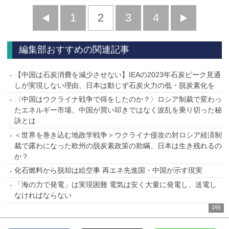
前
1
2
3
4
次
へ
へ
編集部おすすめの関連記事
【中国は石炭消費を減少させない】IEAの2023年石炭ピーク見通
しが実現しない理由、日本は動じず石炭火力の低・脱炭素化を
〈中国はウクライナ戦争で得をしたのか？〉ロシア制裁で変わっ
たエネルギー市場、中国が買い叩きではなく波乱を乗り切った秘
訣とは
＜世界を巻き込む地政学戦争＞ウクライナ侵攻の対ロシア経済制
裁で露わになった欧州の脱炭素政策の欺瞞、日本は生き残れるの
か？
化石燃料から脱却は絵空事 再エネ先進国・中国が示す現実
「海の力で発電」は実現困難 電気は安く大量に発電し、送電し
なければならない
PR