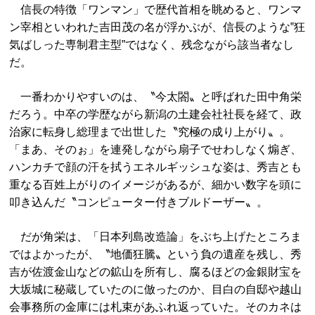
信長の特徴「ワンマン」で歴代首相を眺めると、ワンマ
ン宰相といわれた吉田茂の名が浮かぶが、信長のような‟狂
気ばしった専制君主型”ではなく、残念ながら該当者なし
だ。
一番わかりやすいのは、〝今太閤〟と呼ばれた田中角栄
だろう。中卒の学歴ながら新潟の土建会社社長を経て、政
治家に転身し総理まで出世した〝究極の成り上がり〟。
「まあ、そのぉ」を連発しながら扇子でせわしなく煽ぎ、
ハンカチで顔の汗を拭うエネルギッシュな姿は、秀吉とも
重なる百姓上がりのイメージがあるが、細かい数字を頭に
叩き込んだ〝コンピューター付きブルドーザー〟。
だが角栄は、「日本列島改造論」をぶち上げたところま
ではよかったが、〝地価狂騰〟という負の遺産を残し、秀
吉が佐渡金山などの鉱山を所有し、腐るほどの金銀財宝を
大坂城に秘蔵していたのに倣ったのか、目白の自邸や越山
会事務所の金庫には札束があふれ返っていた。そのカネは