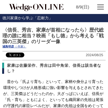
8/9(日)
徳川家康から学ぶ「忍耐力」
〈信長、秀吉、家康が首相になったら〉歴代総
理の誰に相当？映画「もし徳」から考える「戦
国の三英傑」のリーダー像
城島明彦
（ 作家）
2024/08/25
家康は佐藤栄作、秀吉は田中角栄、信長は該当者な
し？
昔から「氏より育ち」といって、家柄や身分より育った
環境やしつけが人格形成に強い影響を与えるとされてきた
が、三英傑はどうだったのか。大ざっぱにいえば、信長が
「氏・育ち」ともによく、といっても織田家の先祖は尾張
の守護代の家臣レベルだが、家康の先祖は全国をめぐって