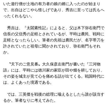
いた遊行僧が土地の有力者の娘の婿に入ったのが始まり
で、出自はどこやら怪しげであり、秀吉に至っては氏もへ
ったくれもない。
秀吉は、『太閤素性記』によると、父は木下弥右衛門で
信長の父信秀の足軽とされているが、平時は農民、戦時に
足軽となったらしい。筆者の先祖は農民だが、名字帯刀を
許されていたと祖母に聞かされており、弥右衛門もそれ
か。
〝天下のご意見番〟大久保彦左衛門が書いた『三河物
語』には、平時には徳川家の家臣が田や畑を耕しており、
その姿を城主が見て心を痛める話が出てくる。戦国時代に
は、よくあった境遇である。
では、三英傑を戦後の総理に喩えるとしたら誰が該当す
るか。筆者なりに考えてみた。