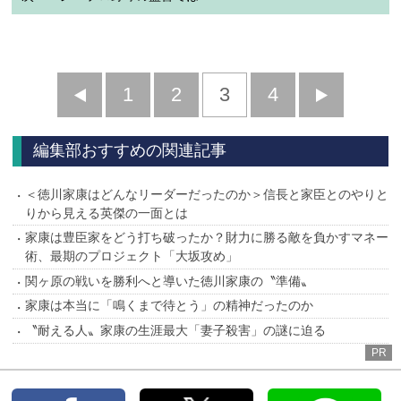
前
1
2
3
4
次
へ
へ
編集部おすすめの関連記事
＜徳川家康はどんなリーダーだったのか＞信長と家臣とのやりと
りから見える英傑の一面とは
家康は豊臣家をどう打ち破ったか？財力に勝る敵を負かすマネー
術、最期のプロジェクト「大坂攻め」
関ヶ原の戦いを勝利へと導いた徳川家康の〝準備〟
家康は本当に「鳴くまで待とう」の精神だったのか
〝耐える人〟家康の生涯最大「妻子殺害」の謎に迫る
PR