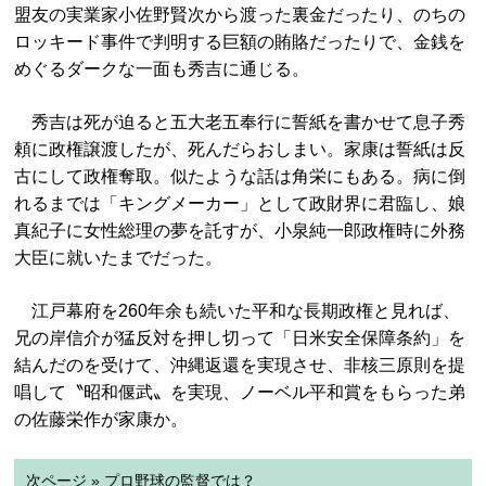
盟友の実業家小佐野賢次から渡った裏金だったり、のちの
ロッキード事件で判明する巨額の賄賂だったりで、金銭を
めぐるダークな一面も秀吉に通じる。
秀吉は死が迫ると五大老五奉行に誓紙を書かせて息子秀
頼に政権譲渡したが、死んだらおしまい。家康は誓紙は反
古にして政権奪取。似たような話は角栄にもある。病に倒
れるまでは「キングメーカー」として政財界に君臨し、娘
真紀子に女性総理の夢を託すが、小泉純一郎政権時に外務
大臣に就いたまでだった。
江戸幕府を260年余も続いた平和な長期政権と見れば、
兄の岸信介が猛反対を押し切って「日米安全保障条約」を
結んだのを受けて、沖縄返還を実現させ、非核三原則を提
唱して〝昭和偃武〟を実現、ノーベル平和賞をもらった弟
の佐藤栄作が家康か。
次ページ » プロ野球の監督では？