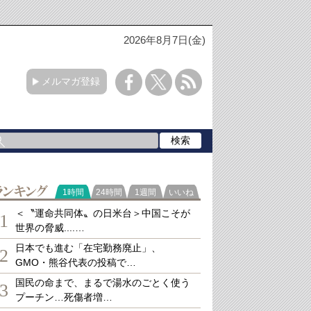
2026年8月7日(金)
メルマガ登録
ランキング
1時間
24時間
1週間
いいね
＜〝運命共同体〟の日米台＞中国こそが
1
世界の脅威....…
日本でも進む「在宅勤務廃止」、
2
GMO・熊谷代表の投稿で…
国民の命まで、まるで湯水のごとく使う
3
プーチン…死傷者増…