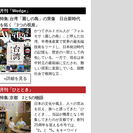
月刊「Wedge」
特集:台湾「麗しの島」の実像 日台新時代
を拓く「3つの視座」
かつてポルトガル人が「フォル
モサ（麗しの島）」と呼んだ台
湾。半導体産業で世界の最先端
技術をリードし、日本統治時代
の記憶も、歴史の一部として内
包している。一方で、現在は米
中対立の最前線に立たされ、難
しい現実に直面している。国際
社会で複雑な立…
»詳細を見る
月刊「ひととき」
特集:京都 2と5の物語
日本の文化や風土、人々の営み
を伝え、旅へと誘ってきた「ひ
ととき」。当誌が幾度となく特
集してきたのが京都です。創刊
25周年を迎える今号では、
〝2〟と〝5〟をキーワード