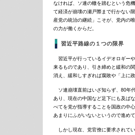
なければ、ソ連の轍を踏むという危
て経済が崩壊の瀬戸際まで行かない
産党の統治の継続」こそが、党内の
の力が働くからだ。
習近平路線の１つの限界
習近平が行っているイデオロギーや
来るものであり、引き締めと緩和の
消え、緩和しすぎれば腐敗や「上に
ソ連崩壊直前はいざ知らず、80年
あり、現在の中国など足下にも及ば
べてを党が指導することを国政の中
あまりにふがいないというので進め
しかし現在、党官僚に要求されてい