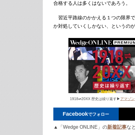
合格する人は多くはないであろう。
習近平路線のかかえる１つの限界で
か対処していくしかない、というの
1918⇌20XX 歴史は繰り返す▶
アマゾン
Facebook
でフォロー
▲「Wedge ONLINE」の
新着記事
な