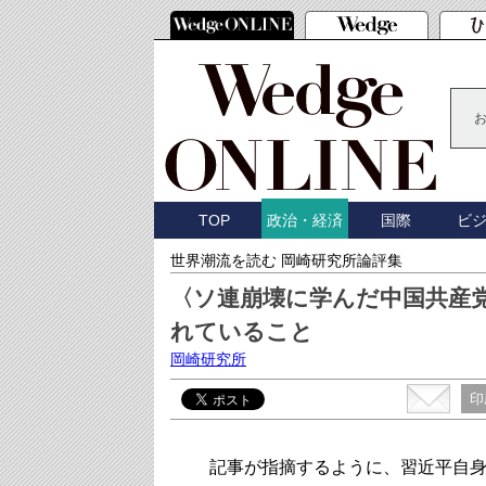
TOP
国際
ビ
政治・経済
世界潮流を読む 岡崎研究所論評集
〈ソ連崩壊に学んだ中国共産
れていること
岡崎研究所
印
記事が指摘するように、習近平自身