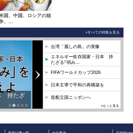
米国、中国、ロシアの核
争、…
»すべての特集を見る
台湾「麗しの島」の実像
エネルギー依存国家・日本 持
たざる｢弱み…
FIFAワールドカップ2026
日本主導で平和の再構築を
本 持たざ
造船立国ニッポンへ
»もっと見る
最新記事一覧
会社案内
月刊Wedg