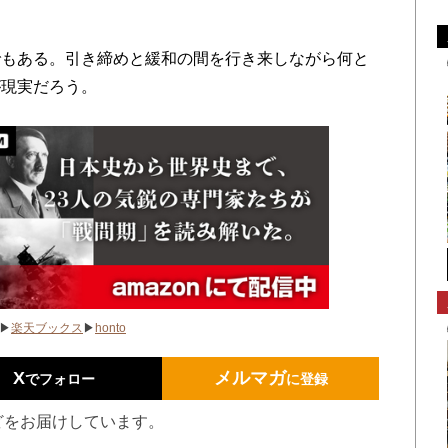
もある。引き締めと緩和の間を行き来しながら何と
が現実だろう。
▶
楽天ブックス
▶
honto
X
メルマガ
でフォロー
に登録
どをお届けしています。