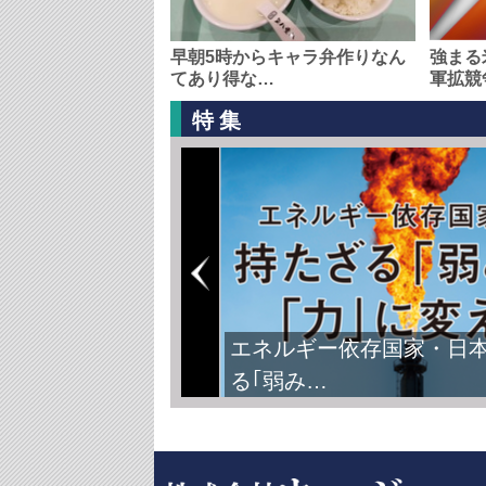
早朝5時からキャラ弁作りなん
強まる
てあり得な…
軍拡競
特集
エネルギー依存国家・日
る｢弱み…