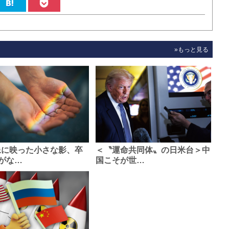
»もっと見る
像に映った小さな影、卒
＜〝運命共同体〟の日米台＞中
がな…
国こそが世…