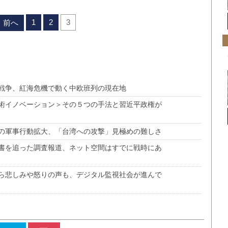
1
2
3
前へ
戦争、紅海危機で動く中欧班列の現在地
術イノベーション＞その５つの手法と習近平政権が
の軍事行動拡大、「台湾への攻撃」見極めの難しさ
書を追った調査報道、ネット空間はすでに戦時にあ
ら悲しみや怒りの声も、デジタル監視社会が進んで