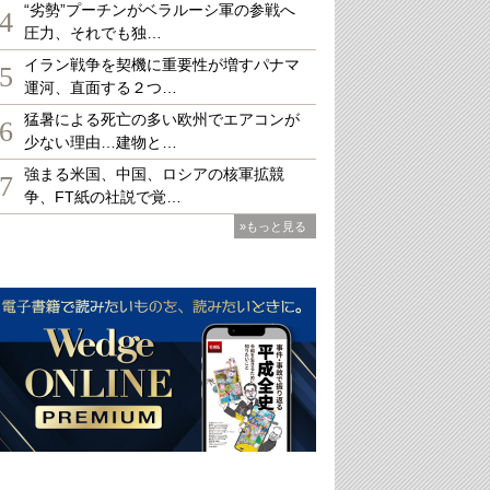
“劣勢”プーチンがベラルーシ軍の参戦へ
4
圧力、それでも独…
イラン戦争を契機に重要性が増すパナマ
5
運河、直面する２つ…
猛暑による死亡の多い欧州でエアコンが
6
少ない理由…建物と…
強まる米国、中国、ロシアの核軍拡競
7
争、FT紙の社説で覚…
»もっと見る