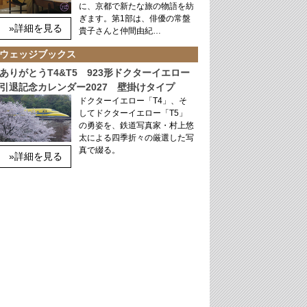
に、京都で新たな旅の物語を紡
ぎます。第1部は、俳優の常盤
»詳細を見る
貴子さんと仲間由紀…
ウェッジブックス
ありがとうT4&T5 923形ドクターイエロー
引退記念カレンダー2027 壁掛けタイプ
ドクターイエロー「T4」、そ
してドクターイエロー「T5」
の勇姿を、鉄道写真家・村上悠
太による四季折々の厳選した写
真で綴る。
»詳細を見る