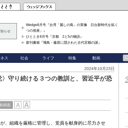
Wedge8月号『台湾「麗しの島」の実像 日台新時代を拓く「3
つの視座」』
お知らせ
ひととき8月号『京都 2と5の物語』
新刊書籍『飛鳥・藤原に隠された古代宮都の謎』
ジネス
社会
ライフ
特集
動画
2024年10月23日
党〉守り続ける３つの教訓と、習近平が恐
刷画面
が、組織を厳格に管理し、党員を献身的に尽力させ