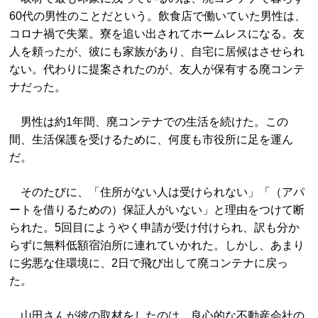
60代の男性のことだという。飲食店で働いていた男性は、
コロナ禍で失業。寮を追い出されてホームレスになる。友
人を頼ったが、彼にも家族があり、自宅に居候はさせられ
ない。代わりに提案されたのが、友人が保有する廃コンテ
ナだった。
男性は約1年間、廃コンテナでの生活を続けた。この
間、生活保護を受けるために、何度も市役所に足を運ん
だ。
そのたびに、「住所がない人は受けられない」「（アパ
ートを借りるための）保証人がいない」と理由をつけて断
られた。5回目にようやく申請が受け付けられ、訳も分か
らずに無料低額宿泊所に連れていかれた。しかし、あまり
に劣悪な住環境に、2日で飛び出して廃コンテナに戻っ
た。
山田さんが彼の取材をしたのは、良心的な不動産会社の