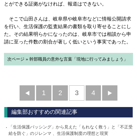
とができる証拠がなければ、報道はできない。
そこで山田さんは、岐阜県や岐阜市などに情報公開請求
を行い、生活保護の監査結果の書類を取り寄せることにし
た。その結果明らかになったのは、岐阜市では相談から申
請に至った件数の割合が著しく低いという事実であった。
次ページ » 幹部職員の意外な言葉「現地に行ってみましょう」
前
1
2
3
4
次
へ
へ
編集部おすすめの関連記事
「生活保護バッシング」から見えた「もれなく救う」と「不正受
給を防ぐ」のジレンマ 、生活保護制度の理想と現実