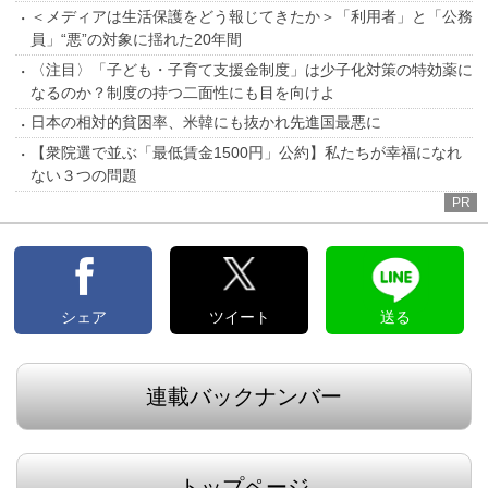
＜メディアは生活保護をどう報じてきたか＞「利用者」と「公務
員」“悪”の対象に揺れた20年間
〈注目〉「子ども・子育て支援金制度」は少子化対策の特効薬に
なるのか？制度の持つ二面性にも目を向けよ
日本の相対的貧困率、米韓にも抜かれ先進国最悪に
【衆院選で並ぶ「最低賃金1500円」公約】私たちが幸福になれ
ない３つの問題
PR
シェア
ツイート
送る
連載バックナンバー
トップページ