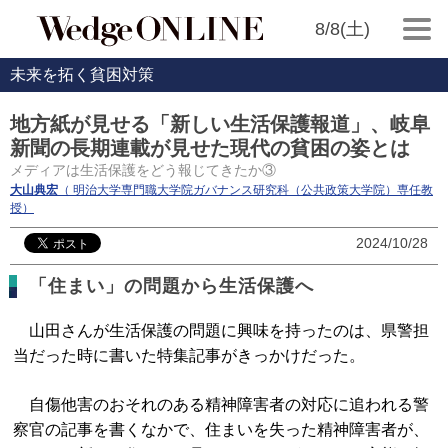
8/8(土)
未来を拓く貧困対策
地方紙が見せる「新しい生活保護報道」、岐阜
新聞の長期連載が見せた現代の貧困の姿とは
メディアは生活保護をどう報じてきたか③
大山典宏
（ 明治大学専門職大学院ガバナンス研究科（公共政策大学院）専任教
授）
2024/10/28
「住まい」の問題から生活保護へ
山田さんが生活保護の問題に興味を持ったのは、県警担
当だった時に書いた特集記事がきっかけだった。
自傷他害のおそれのある精神障害者の対応に追われる警
察官の記事を書くなかで、住まいを失った精神障害者が、