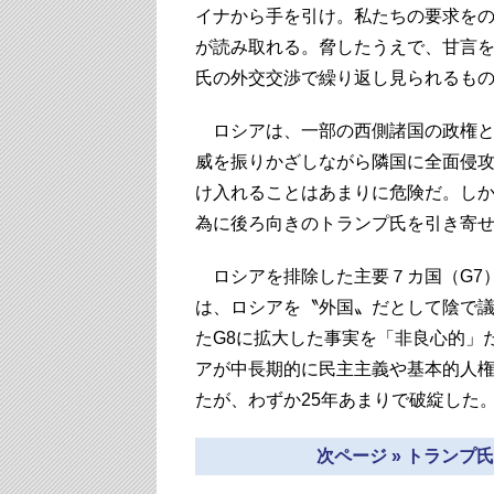
イナから手を引け。私たちの要求を
が読み取れる。脅したうえで、甘言
氏の外交交渉で繰り返し見られるも
ロシアは、一部の西側諸国の政権と
威を振りかざしながら隣国に全面侵
け入れることはあまりに危険だ。し
為に後ろ向きのトランプ氏を引き寄
ロシアを排除した主要７カ国（G7
は、ロシアを〝外国〟だとして陰で
たG8に拡大した事実を「非良心的」
アが中長期的に民主主義や基本的人
たが、わずか25年あまりで破綻した
次ページ » トラン