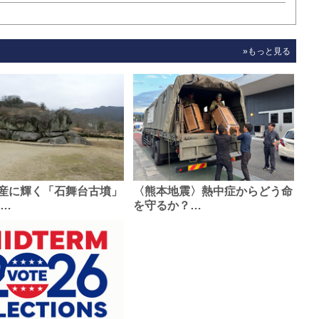
»もっと見る
産に輝く「石舞台古墳」
〈熊本地震〉熱中症からどう命
0…
を守るか？…