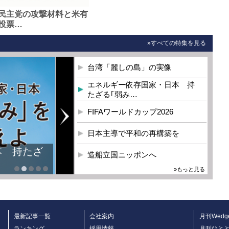
民主党の攻撃材料と米有
投票…
»すべての特集を見る
台湾「麗しの島」の実像
エネルギー依存国家・日本 持
たざる｢弱み…
FIFAワールドカップ2026
日本主導で平和の再構築を
本 持たざ
造船立国ニッポンへ
»もっと見る
最新記事一覧
会社案内
月刊Wedg
ランキング
採用情報
月刊ひと