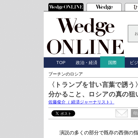
TOP
政治・経済
ビ
国際
プーチンのロシア
〈トランプを甘い言葉で誘う
分かること、ロシアの真の狙
佐藤俊介
（ 経済ジャーナリスト）
印
演説の多くの部分で既存の西側の指導