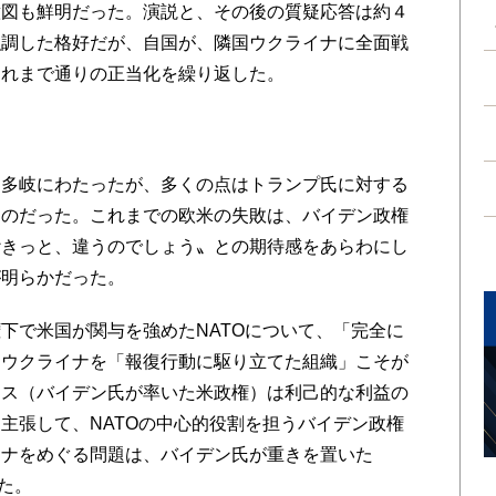
意図も鮮明だった。演説と、その後の質疑応答は約４
強調した格好だが、自国が、隣国ウクライナに全面戦
これまで通りの正当化を繰り返した。
多岐にわたったが、多くの点はトランプ氏に対する
ものだった。これまでの欧米の失敗は、バイデン政権
〝きっと、違うのでしょう〟との期待感をあらわにし
が明らかだった。
で米国が関与を強めたNATOについて、「完全に
。ウクライナを「報復行動に駆り立てた組織」こそが
ウス（バイデン氏が率いた米政権）は利己的な利益の
主張して、NATOの中心的役割を担うバイデン政権
イナをめぐる問題は、バイデン氏が重きを置いた
た。