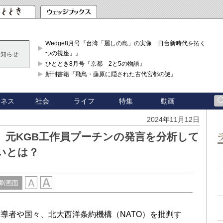
Wedge8月号『台湾「麗しの島」の実像 日台新時代を拓く「3
つの視座」』
お知らせ
ひととき8月号『京都 2と5の物語』
新刊書籍『飛鳥・藤原に隠された古代宮都の謎』
ジネス
社会
ライフ
特集
動画
2024年11月12日
〉元KGB工作員プーチンの発言を分析して
いとは？
刷画面
者や国々、北大西洋条約機構（NATO）を批判す