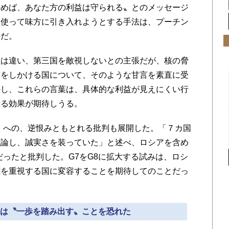
のめば、あなた方の利益は守られる〟とのメッセージ
を使って味方に引き入れようとする手法は、プーチン
のだ。
は違い、第三国を敵視しないとの主張だが、核の脅
攻をしかける国について、そのような甘言を素直に受
かし、これらの言葉は、具体的な利益が見えにくい行
せる効果が期待しうる。
）への、逆恨みともとれる批判も展開した。「７カ国
議論し、誠実さを装っていた」と述べ、ロシアを含め
だったと批判した。G7をG8に拡大する試みは、ロシ
権を重視する国に変容することを期待してのことだっ
。
プ氏は〝一歩を踏み出す〟ことを恐れた