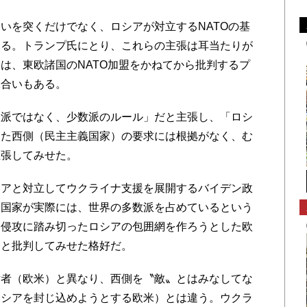
を突くだけでなく、ロシアが対立するNATOの基
える。トランプ氏にとり、これらの主張は耳当たりが
は、東欧諸国のNATO加盟をかねてから批判するプ
味合いもある。
派ではなく、少数派のルール」だと主張し、「ロシ
った西側（民主主義国家）の要求には根拠がなく、む
主張してみせた。
アと対立してウクライナ支援を展開するバイデン政
な国家が実際には、世界の多数派を占めているという
ナ侵攻に踏み切ったロシアの包囲網を作ろうとした欧
〟と批判してみせた格好だ。
者（欧米）と異なり、西側を〝敵〟とはみなしてな
ロシアを封じ込めようとする欧米）とは違う。ウクラ