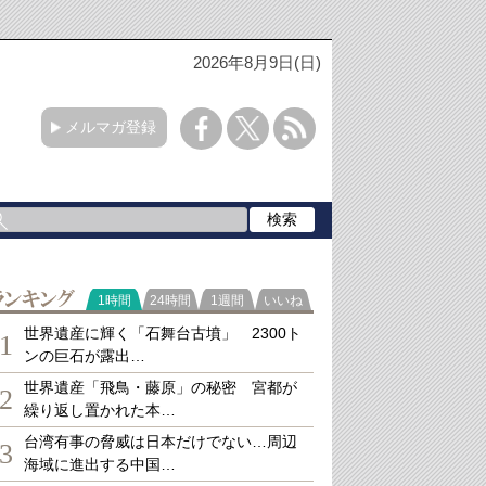
2026年8月9日(日)
メルマガ登録
ランキング
1時間
24時間
1週間
いいね
世界遺産に輝く「石舞台古墳」 2300ト
1
ンの巨石が露出…
世界遺産「飛鳥・藤原」の秘密 宮都が
2
繰り返し置かれた本…
台湾有事の脅威は日本だけでない…周辺
3
海域に進出する中国…