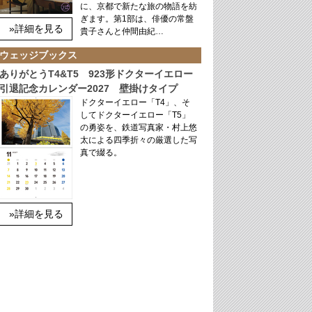
に、京都で新たな旅の物語を紡
ぎます。第1部は、俳優の常盤
»詳細を見る
貴子さんと仲間由紀…
ウェッジブックス
ありがとうT4&T5 923形ドクターイエロー
引退記念カレンダー2027 壁掛けタイプ
ドクターイエロー「T4」、そ
してドクターイエロー「T5」
の勇姿を、鉄道写真家・村上悠
太による四季折々の厳選した写
真で綴る。
»詳細を見る