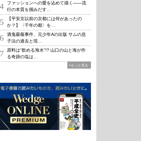
ファッションへの愛を込めて描く――流
4
行の本質を掴みだす…
【平安京以前の京都には何があったの
5
か？】〈千年の都〉を…
酒鬼薔薇事件、元少年Aの出版 サムの息
6
子法の過去と現…
原料は“飲める海水”!? 山口の山と海が作
7
る奇跡の塩は…
»もっと見る