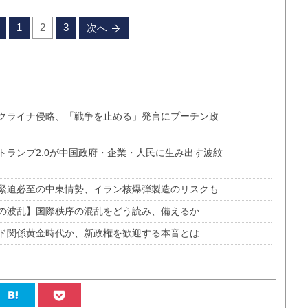
1
2
3
次へ
クライナ侵略、「戦争を止める」発言にプーチン政
トランプ2.0が中国政府・企業・人民に生み出す波紋
緊迫必至の中東情勢、イラン核爆弾製造のリスクも
の波乱】国際秩序の混乱をどう読み、備えるか
ド関係黄金時代か、新政権を歓迎する本音とは