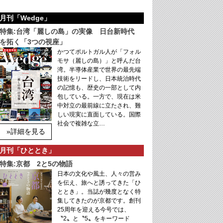
月刊「Wedge」
特集:台湾「麗しの島」の実像 日台新時代
を拓く「3つの視座」
かつてポルトガル人が「フォル
モサ（麗しの島）」と呼んだ台
湾。半導体産業で世界の最先端
技術をリードし、日本統治時代
の記憶も、歴史の一部として内
包している。一方で、現在は米
中対立の最前線に立たされ、難
しい現実に直面している。国際
社会で複雑な立…
»詳細を見る
月刊「ひととき」
特集:京都 2と5の物語
日本の文化や風土、人々の営み
を伝え、旅へと誘ってきた「ひ
ととき」。当誌が幾度となく特
集してきたのが京都です。創刊
25周年を迎える今号では、
〝2〟と〝5〟をキーワード