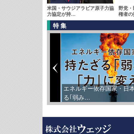
米国・サウジアラビア原子力協
野党・
力協定が持…
権者の
特集
エネルギー依存国家・日
る｢弱み…